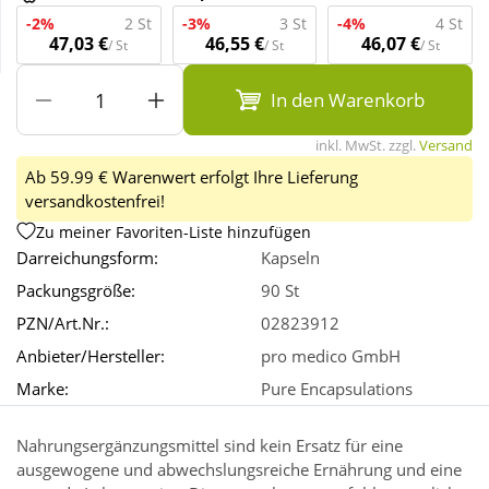
-2%
2 St
-3%
3 St
-4%
4 St
47,03 €
46,55 €
46,07 €
/ St
/ St
/ St
Wellness
In den Warenkorb
inkl. MwSt. zzgl.
Versand
Ab 59.99 € Warenwert erfolgt Ihre Lieferung
versandkostenfrei!
Zu meiner Favoriten-Liste hinzufügen
Darreichungsform:
Kapseln
Packungsgröße:
90 St
PZN/Art.Nr.:
02823912
Anbieter/Hersteller:
pro medico GmbH
Marke:
Pure Encapsulations
Nahrungsergänzungsmittel sind kein Ersatz für eine
ausgewogene und abwechslungsreiche Ernährung und eine