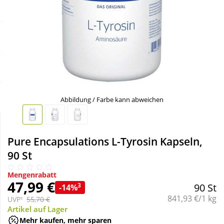
Sale
Körperpflege & Kosmetik
Schnäppchen
Liebe & Erotik
Sparsets
Mutter & Kind
Täglich gut versorgt
Nahrungsergänzung
Abbildung / Farbe kann abweichen
Natur & Homöopathie
Pure Encapsulations L-Tyrosin Kapseln,
90 St
Sanitätshaus
Mengenrabatt
47,99 €
3
90 St
-14%
Sport & Fitness
Grundpreis:
841,93 €/1 kg
UVP¹
55,70 €
Artikel auf Lager
Tierbedarf
Mehr kaufen, mehr sparen