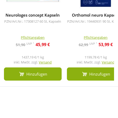
Neurologes concept Kapseln
Orthomol neuro Kapsel
PZN/Art.Nr.: 17308127
60 St, Kapseln
PZN/Art.Nr.: 19440931
90 St, Kap
Pflichtangaben
Pflichtangaben
1
1
UVP
UVP
45,99 €
53,99 €
51,90
62,99
1437,19 €/1 kg
1199,78 €/1 kg
inkl. MwSt. zzgl.
Versand
inkl. MwSt. zzgl.
Versand
Hinzufügen
Hinzufügen