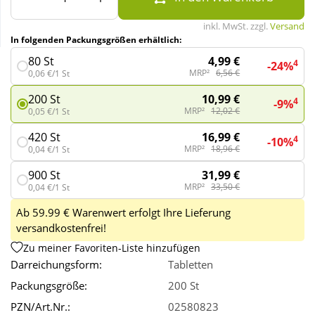
inkl. MwSt. zzgl.
Versand
Wellness
In folgenden Packungsgrößen erhältlich:
4,99 €
80 St
4
-24%
MRP²
6,56 €
0,06 €/1 St
10,99 €
200 St
4
-9%
MRP²
12,02 €
0,05 €/1 St
16,99 €
420 St
4
-10%
MRP²
18,96 €
0,04 €/1 St
31,99 €
900 St
MRP²
33,50 €
0,04 €/1 St
Ab 59.99 € Warenwert erfolgt Ihre Lieferung
versandkostenfrei!
Zu meiner Favoriten-Liste hinzufügen
Darreichungsform:
Tabletten
Packungsgröße:
200 St
PZN/Art.Nr.:
02580823