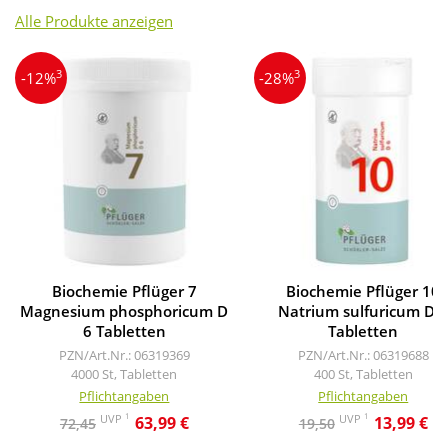
Alle Produkte anzeigen
3
3
-12%
-28%
Biochemie Pflüger 7
Biochemie Pflüger 10
Magnesium phosphoricum D
Natrium sulfuricum D 
6 Tabletten
Tabletten
PZN/Art.Nr.: 06319369
PZN/Art.Nr.: 06319688
4000 St, Tabletten
400 St, Tabletten
Pflichtangaben
Pflichtangaben
1
1
UVP
UVP
63,99 €
13,99 €
72,45
19,50