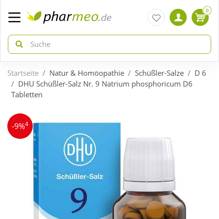
0
Startseite
Natur & Homöopathie
Schüßler-Salze
D 6
zurück
zurück
DHU Schüßler-Salz Nr. 9 Natrium phosphoricum D6
Tabletten
ÜBERSICHT AKTIONEN
ÜBERSICHT KATEGORIEN
4
-9%
Aktuelle Coupons
Arzneimittel
Gratis dazu
Bio & Genuss
Neuheiten
Diabetes