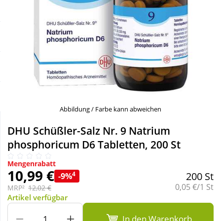
Sale
Körperpflege & Kosmetik
Schnäppchen
Liebe & Erotik
Sparsets
Mutter & Kind
Täglich gut versorgt
Nahrungsergänzung
Abbildung / Farbe kann abweichen
Natur & Homöopathie
DHU Schüßler-Salz Nr. 9 Natrium
phosphoricum D6 Tabletten, 200 St
Sanitätshaus
Mengenrabatt
10,99 €
4
200 St
-9%
Grundpreis:
0,05 €/1 St
Sport & Fitness
MRP²
12,02 €
Artikel verfügbar
Tierbedarf
In den Warenkorb