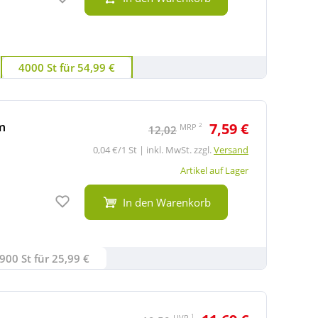
4000 St für 54,99 €
m
7,59 €
2
MRP
12,02
0,04 €/1 St | inkl. MwSt. zzgl.
Versand
Artikel auf Lager
Auf den Merkzettel
In den Warenkorb
900 St für 25,99 €
1
UVP