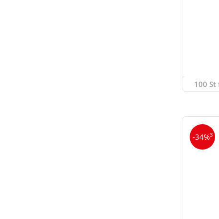
100 St 
3
-34%