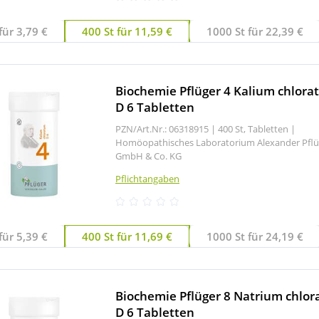
für 3,79 €
400 St für 11,59 €
1000 St für 22,39 €
Biochemie Pflüger 4 Kalium chlor
D 6 Tabletten
PZN/Art.Nr.: 06318915 |
400 St, Tabletten
|
Homöopathisches Laboratorium Alexander Pflü
GmbH & Co. KG
Pflichtangaben
für 5,39 €
400 St für 11,69 €
1000 St für 24,19 €
Biochemie Pflüger 8 Natrium chlo
D 6 Tabletten