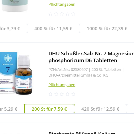
Pflichtangaben
für 3,79 €
400 St für 11,59 €
1000 St für 22,39 €
DHU Schüßler-Salz Nr. 7 Magnesiu
phosphoricum D6 Tabletten
PZN/Art.Nr.: 02580697 |
200 St, Tabletten
|
DHU-Arzneimittel GmbH & Co. KG
Pflichtangaben
ür 5,29 €
200 St für 7,59 €
420 St für 12,59 €
Biochemie Pflüger 5 Kalium