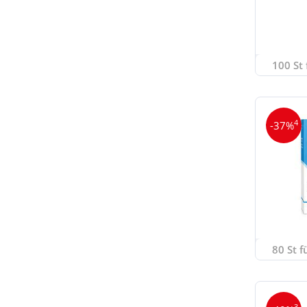
100 St 
4
-37%
80 St f
3