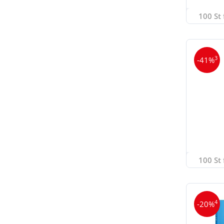
100 St 
3
-41%
100 St 
4
-20%