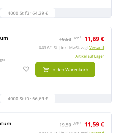
4000 St für 64,29 €
atum
11,69 €
1
UVP
19,50
0,03 €/1 St | inkl. MwSt. zzgl.
Versand
Artikel auf Lager
ger
Auf den Merkzettel
In den Warenkorb
4000 St für 66,69 €
ratum
11,59 €
1
UVP
19,50
0,03 €/1 St | inkl. MwSt. zzgl.
Versand