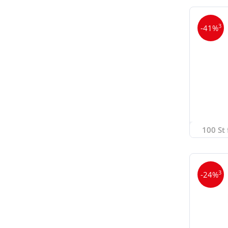
3
-41%
100 St 
3
-24%