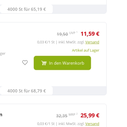
4000 St für 65,19 €
11,59 €
1
UVP
19,50
0,03 €/1 St | inkl. MwSt. zzgl.
Versand
Artikel auf Lager
ger
Auf den Merkzettel
In den Warenkorb
4000 St für 68,79 €
m
25,99 €
2
MRP
32,35
0,03 €/1 St | inkl. MwSt. zzgl.
Versand