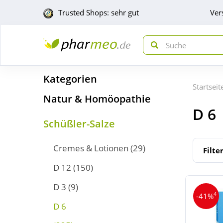
Trusted Shops: sehr gut
Ver
Kategorien
Startseit
Natur & Homöopathie
D 6
Schüßler-Salze
Cremes & Lotionen
(29)
Filte
D 12
(150)
D 3
(9)
4
-41%
D 6