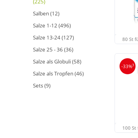
(225)
Salben
(12)
Salze 1-12
(496)
Salze 13-24
(127)
80 St f
Salze 25 - 36
(36)
Salze als Globuli
(58)
3
-33%
Salze als Tropfen
(46)
Sets
(9)
100 St 