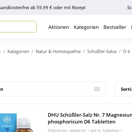
sandkostenfrei ab 59.99 € oder mit Rezept
Sc
Aktionen
Kategorien
Bestseller
e
Kategorien
Natur & Homöopathie
Schüßler-Salze
D 6
rn
Sort
DHU Schüßler-Salz Nr. 7 Magnesiu
phosphoricum D6 Tabletten
PZN/Art.Nr.: 06584137 |
420 St, Tabletten
|