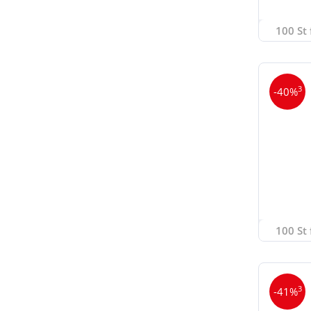
100 St 
3
-40%
100 St 
3
-41%