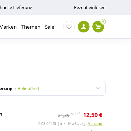
hnelle Lieferung
Rezept einlösen
0
Marken
Themen
Sale
ierung
Beliebtheit
m
12,59 €
2
MRP
21,39
0,03 €/1 St | inkl. MwSt. zzgl.
Versand