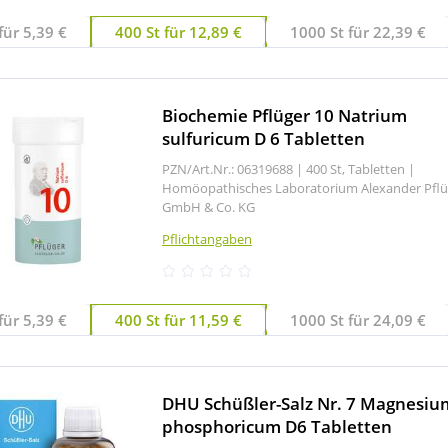
für 5,39 €
400 St für 12,89 €
1000 St für 22,39 €
Biochemie Pflüger 10 Natrium
sulfuricum D 6 Tabletten
PZN/Art.Nr.: 06319688 |
400 St, Tabletten
|
Homöopathisches Laboratorium Alexander Pflü
GmbH & Co. KG
Pflichtangaben
für 5,39 €
400 St für 11,59 €
1000 St für 24,09 €
DHU Schüßler-Salz Nr. 7 Magnesiu
phosphoricum D6 Tabletten