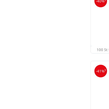
-40%
100 St 
3
-41%