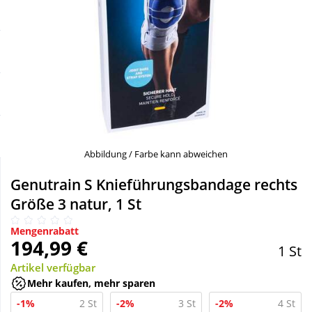
Sale
Körperpflege & Kosmetik
Schnäppchen
Liebe & Erotik
Sparsets
Mutter & Kind
Täglich gut versorgt
Nahrungsergänzung
Abbildung / Farbe kann abweichen
Natur & Homöopathie
Genutrain S Knieführungsbandage rechts
Größe 3 natur, 1 St
Sanitätshaus
Mengenrabatt
194,99 €
1 St
Sport & Fitness
Artikel verfügbar
Mehr kaufen, mehr sparen
-1%
2 St
-2%
3 St
-2%
4 St
Tierbedarf