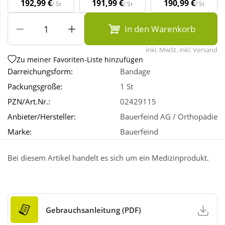
192,99 €
191,99 €
190,99 €
/ St
/ St
/ St
Wellness
In den Warenkorb
inkl. MwSt. inkl. Versand
Zu meiner Favoriten-Liste hinzufügen
Darreichungsform:
Bandage
Packungsgröße:
1 St
PZN/Art.Nr.:
02429115
Anbieter/Hersteller:
Bauerfeind AG / Orthopädie
Marke:
Bauerfeind
Bei diesem Artikel handelt es sich um ein Medizinprodukt.
Gebrauchsanleitung (PDF)