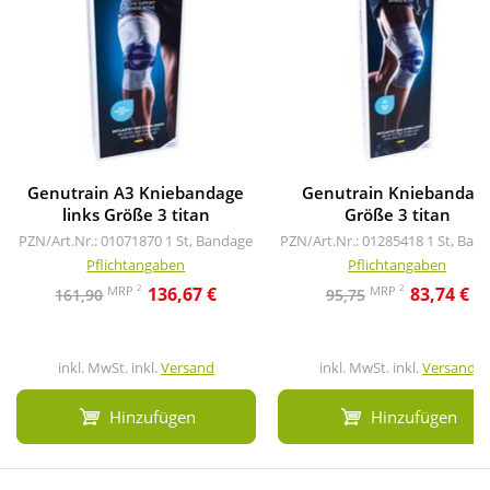
Genutrain A3 Kniebandage
Genutrain Kniebandag
links Größe 3 titan
Größe 3 titan
PZN/Art.Nr.: 01071870
1 St, Bandage
PZN/Art.Nr.: 01285418
1 St, Ban
Pflichtangaben
Pflichtangaben
2
2
MRP
MRP
136,67 €
83,74 €
161,90
95,75
inkl. MwSt. inkl.
Versand
inkl. MwSt. inkl.
Versand
Hinzufügen
Hinzufügen