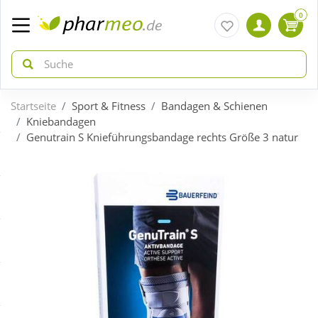
0
Startseite
Sport & Fitness
Bandagen & Schienen
zurück
zurück
Kniebandagen
Genutrain S Knieführungsbandage rechts Größe 3 natur
ÜBERSICHT AKTIONEN
ÜBERSICHT KATEGORIEN
Aktuelle Coupons
Arzneimittel
Gratis dazu
Bio & Genuss
Neuheiten
Diabetes