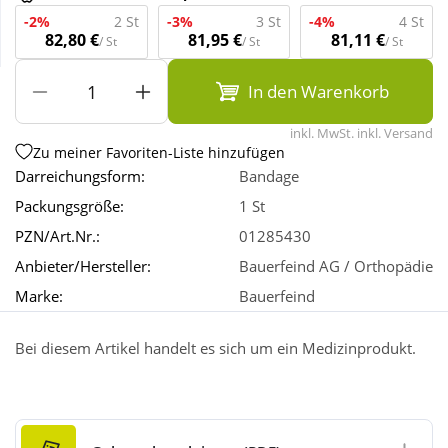
-2%
2 St
-3%
3 St
-4%
4 St
82,80 €
81,95 €
81,11 €
/ St
/ St
/ St
Wellness
In den Warenkorb
inkl. MwSt. inkl. Versand
Zu meiner Favoriten-Liste hinzufügen
Darreichungsform:
Bandage
Packungsgröße:
1 St
PZN/Art.Nr.:
01285430
Anbieter/Hersteller:
Bauerfeind AG / Orthopädie
Marke:
Bauerfeind
Bei diesem Artikel handelt es sich um ein Medizinprodukt.