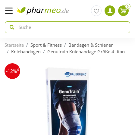
0
Startseite
Sport & Fitness
Bandagen & Schienen
zurück
zurück
Kniebandagen
Genutrain Kniebandage Größe 4 titan
ÜBERSICHT AKTIONEN
ÜBERSICHT KATEGORIEN
4
-12%
Aktuelle Coupons
Arzneimittel
Gratis dazu
Bio & Genuss
Neuheiten
Diabetes