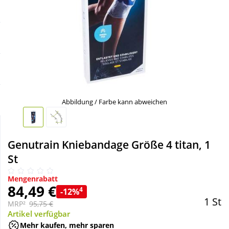
Sale
Körperpflege & Kosmetik
Schnäppchen
Liebe & Erotik
Sparsets
Mutter & Kind
Täglich gut versorgt
Nahrungsergänzung
Abbildung / Farbe kann abweichen
Natur & Homöopathie
Genutrain Kniebandage Größe 4 titan, 1
St
Sanitätshaus
Mengenrabatt
84,49 €
4
-12%
Sport & Fitness
1 St
MRP²
95,75 €
Artikel verfügbar
Tierbedarf
Mehr kaufen, mehr sparen