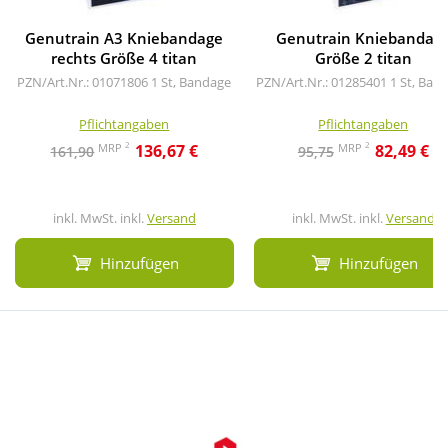
Genutrain A3 Kniebandage
Genutrain Kniebandag
rechts Größe 4 titan
Größe 2 titan
PZN/Art.Nr.: 01071806
1 St, Bandage
PZN/Art.Nr.: 01285401
1 St, Ban
Pflichtangaben
Pflichtangaben
2
2
MRP
MRP
136,67 €
82,49 €
161,90
95,75
inkl. MwSt. inkl.
Versand
inkl. MwSt. inkl.
Versand
Hinzufügen
Hinzufügen