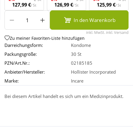
127,99 €
126,99 €
125,99 €
/ St
/ St
/ St
Wellness
In den Warenkorb
inkl. MwSt. inkl. Versand
Zu meiner Favoriten-Liste hinzufügen
Darreichungsform:
Kondome
Packungsgröße:
30 St
PZN/Art.Nr.:
02185185
Anbieter/Hersteller:
Hollister Incorporated
Marke:
Incare
Bei diesem Artikel handelt es sich um ein Medizinprodukt.