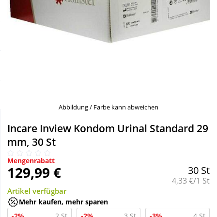
Sale
Körperpflege & Kosmetik
Schnäppchen
Liebe & Erotik
Sparsets
Mutter & Kind
Täglich gut versorgt
Nahrungsergänzung
Abbildung / Farbe kann abweichen
Natur & Homöopathie
Incare Inview Kondom Urinal Standard 29
mm, 30 St
Sanitätshaus
Mengenrabatt
129,99 €
30 St
Grundpreis:
4,33 €/1 St
Sport & Fitness
Artikel verfügbar
Mehr kaufen, mehr sparen
Tierbedarf
-2%
2 St
-2%
3 St
-3%
4 St