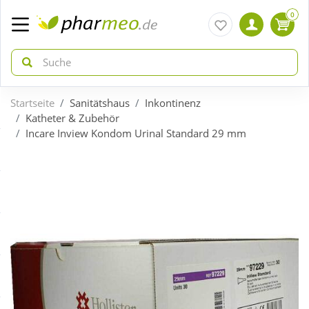
0
Startseite
Sanitätshaus
Inkontinenz
zurück
zurück
Katheter & Zubehör
Incare Inview Kondom Urinal Standard 29 mm
ÜBERSICHT AKTIONEN
ÜBERSICHT KATEGORIEN
Aktuelle Coupons
Arzneimittel
Gratis dazu
Bio & Genuss
Neuheiten
Diabetes