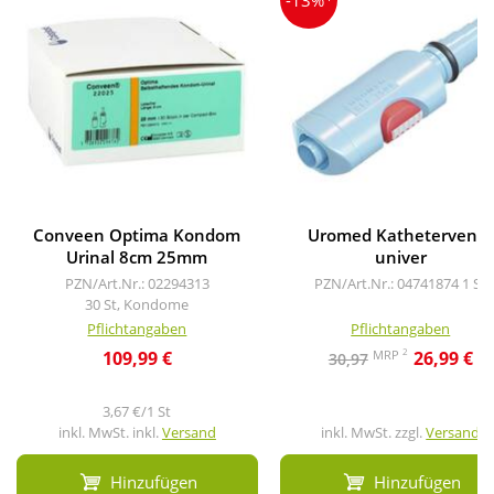
-13%
Conveen Optima Kondom
Uromed Katheterventil
Urinal 8cm 25mm
univer
PZN/Art.Nr.: 02294313
PZN/Art.Nr.: 04741874
1 St
30 St, Kondome
Pflichtangaben
Pflichtangaben
2
MRP
109,99 €
26,99 €
30,97
3,67 €/1 St
inkl. MwSt. inkl.
Versand
inkl. MwSt. zzgl.
Versand
Hinzufügen
Hinzufügen