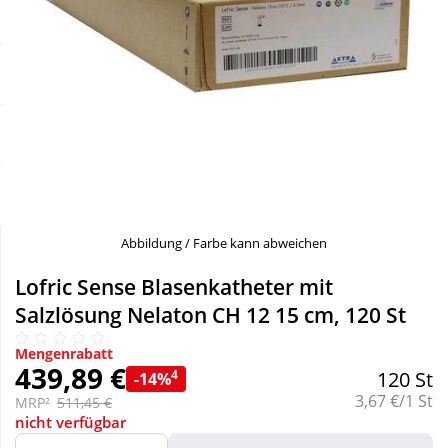
Sale
Körperpflege & Kosmetik
Schnäppchen
Liebe & Erotik
Sparsets
Mutter & Kind
Täglich gut versorgt
Nahrungsergänzung
Abbildung / Farbe kann abweichen
Natur & Homöopathie
Lofric Sense Blasenkatheter mit
Salzlösung Nelaton CH 12 15 cm, 120 St
Sanitätshaus
Mengenrabatt
439,89 €
4
120 St
-14%
Sport & Fitness
Grundpreis:
3,67 €/1 St
MRP²
511,45 €
nicht verfügbar
Tierbedarf