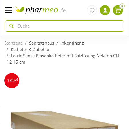
0
Startseite
Sanitätshaus
Inkontinenz
zurück
zurück
Katheter & Zubehör
Lofric Sense Blasenkatheter mit Salzlösung Nelaton CH
12 15 cm
ÜBERSICHT AKTIONEN
ÜBERSICHT KATEGORIEN
4
Aktuelle Coupons
Arzneimittel
-14%
Gratis dazu
Bio & Genuss
Neuheiten
Diabetes