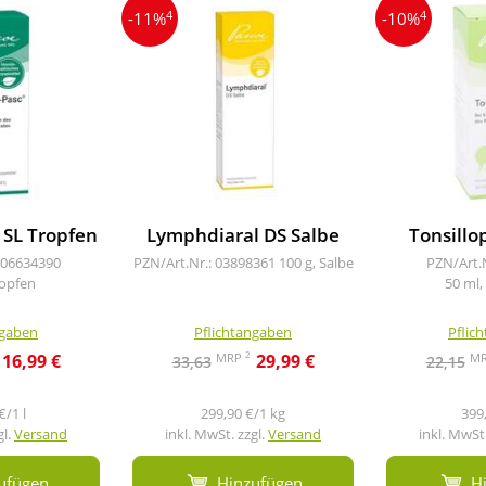
4
4
-11%
-10%
SL Tropfen
Lymphdiaral DS Salbe
Tonsillo
 06634390
PZN/Art.Nr.: 03898361
100 g, Salbe
PZN/Art.
ropfen
50 ml
ngaben
Pflichtangaben
Pflic
2
MRP
M
16,99 €
29,99 €
33,63
22,15
€/1 l
299,90 €/1 kg
399,
gl.
Versand
inkl. MwSt. zzgl.
Versand
inkl. MwSt.
ufügen
Hinzufügen
H