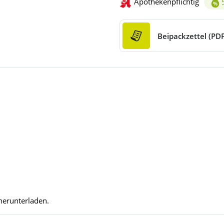
Apothekenpflichtig
Alko
Beipackzettel (PDF
herunterladen.