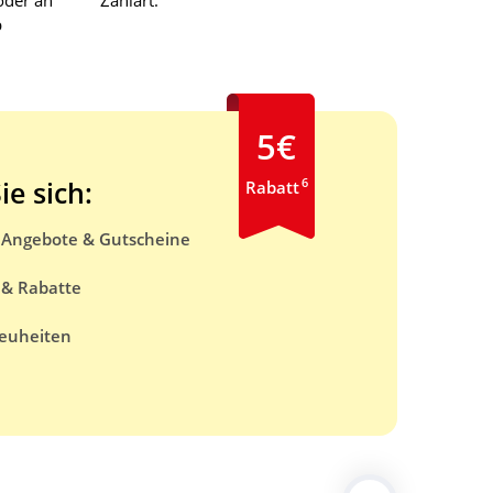
oder an
Zahlart.
b
5€
6
ie sich:
Rabatt
e Angebote & Gutscheine
 & Rabatte
euheiten