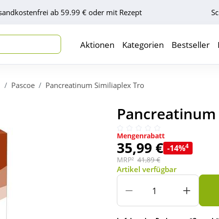
sandkostenfrei ab 59.99 € oder mit Rezept
Sc
Aktionen
Kategorien
Bestseller
l
Pascoe
Pancreatinum Similiaplex Tro
Pancreatinum S
Mengenrabatt
35,99 €
4
-14%
MRP²
41,89 €
Artikel verfügbar