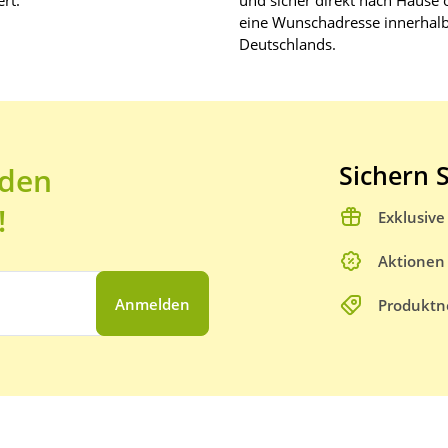
rt.
und sicher direkt nach Hause 
eine Wunschadresse innerhal
Deutschlands.
Sichern S
 den
!
Exklusiv
Aktionen
Anmelden
Produktn