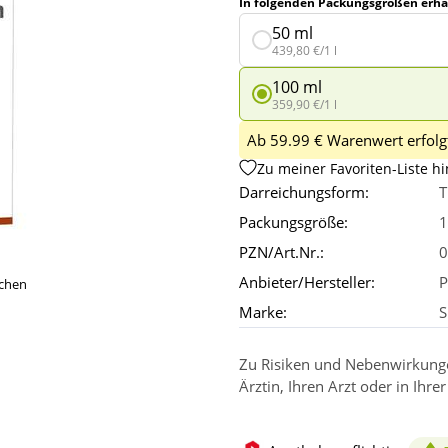
In folgenden Packungsgrößen erhäl
50 ml
439,80 €/1 l
100 ml
359,90 €/1 l
Ab 59.99 € Warenwert erfolgt
Zu meiner Favoriten-Liste h
Darreichungsform:
T
Packungsgröße:
1
PZN/Art.Nr.:
0
Anbieter/Hersteller:
P
ichen
Marke:
S
Zu Risiken und Nebenwirkungen
Ärztin, Ihren Arzt oder in Ihre