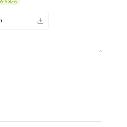
59 Vol.-%
holgehalt 59Vol.-%
)