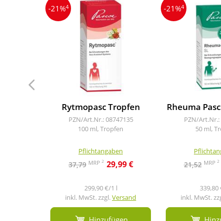
4
4
-21%
-21%
Rytmopasc Tropfen
Rheuma Pasc 
PZN/Art.Nr.: 08747135
PZN/Art.Nr.:
100 ml, Tropfen
50 ml, T
Pflichtangaben
Pflichta
2
2
MRP
MRP
29,99 €
37,79
21,52
299,90 €/1 l
339,80 
inkl. MwSt. zzgl.
Versand
inkl. MwSt. zz
Hinzufügen
Hinz