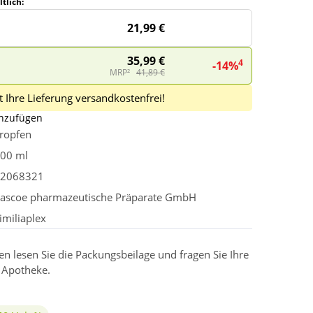
tlich:
21,99 €
35,99 €
4
-14%
MRP²
41,89 €
 Ihre Lieferung versandkostenfrei!
inzufügen
ropfen
00 ml
2068321
ascoe pharmazeutische Präparate GmbH
imiliaplex
 lesen Sie die Packungsbeilage und fragen Sie Ihre
r Apotheke.