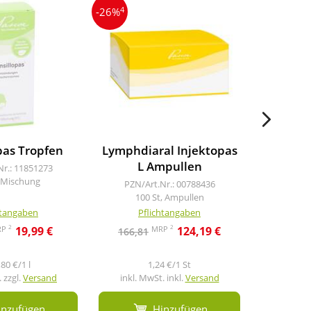
4
-26%
pas Tropfen
Lymphdiaral Injektopas
Quass
L Ampullen
Nr.: 11851273
, Mischung
PZN/Art.Nr.: 00788436
PZN/A
100 St, Ampullen
100
htangaben
Pflichtangaben
Pf
2
2
RP
MRP
19,99 €
124,19 €
166,81
80 €/1 l
1,24 €/1 St
 zzgl.
Versand
inkl. MwSt. inkl.
Versand
inkl. M
inzufügen
Hinzufügen