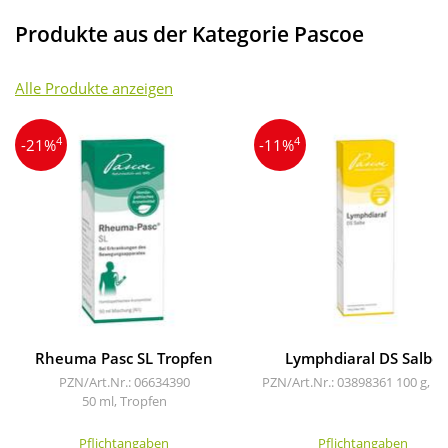
Produkte aus der Kategorie Pascoe
Alle Produkte anzeigen
4
4
-21%
-11%
Rheuma Pasc SL Tropfen
Lymphdiaral DS Salbe
PZN/Art.Nr.: 06634390
PZN/Art.Nr.: 03898361
100 g, Sa
50 ml, Tropfen
Pflichtangaben
Pflichtangaben