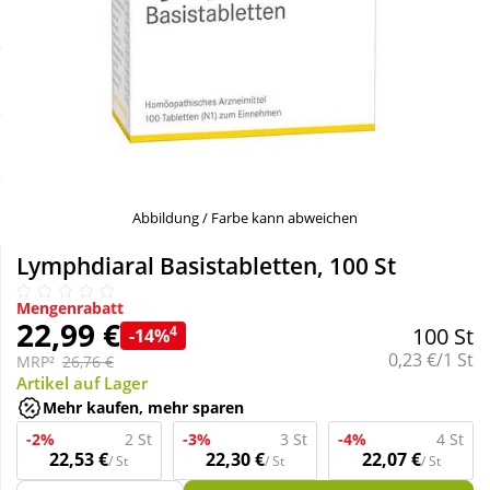
Sale
Körperpflege & Kosmetik
Schnäppchen
Liebe & Erotik
Sparsets
Mutter & Kind
Täglich gut versorgt
Nahrungsergänzung
Abbildung / Farbe kann abweichen
Lymphdiaral Basistabletten, 100 St
Natur & Homöopathie
Mengenrabatt
22,99 €
4
100 St
-14%
Sanitätshaus
Grundpreis:
0,23 €/1 St
MRP²
26,76 €
Artikel auf Lager
Mehr kaufen, mehr sparen
Sport & Fitness
-2%
2 St
-3%
3 St
-4%
4 St
22,53 €
22,30 €
22,07 €
/ St
/ St
/ St
Tierbedarf