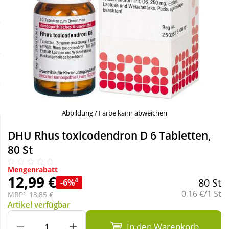
Sale
Körperpflege & Kosmetik
Schnäppchen
Liebe & Erotik
Sparsets
Mutter & Kind
Täglich gut versorgt
Nahrungsergänzung
Abbildung / Farbe kann abweichen
Natur & Homöopathie
DHU Rhus toxicodendron D 6 Tabletten,
80 St
Sanitätshaus
Mengenrabatt
12,99 €
4
80 St
-6%
Grundpreis:
0,16 €/1 St
Sport & Fitness
MRP²
13,85 €
Artikel verfügbar
Tierbedarf
In den Warenkorb