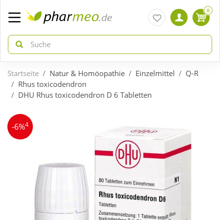
0
Startseite
Natur & Homöopathie
Einzelmittel
Q-R
zurück
zurück
Rhus toxicodendron
DHU Rhus toxicodendron D 6 Tabletten
ÜBERSICHT AKTIONEN
ÜBERSICHT KATEGORIEN
4
-6%
Aktuelle Coupons
Arzneimittel
Gratis dazu
Bio & Genuss
Neuheiten
Diabetes