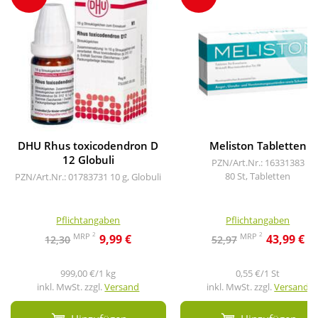
DHU Rhus toxicodendron D
Meliston Tabletten
12 Globuli
PZN/Art.Nr.: 16331383
80 St, Tabletten
PZN/Art.Nr.: 01783731
10 g, Globuli
Pflichtangaben
Pflichtangaben
2
2
MRP
MRP
9,99 €
43,99 €
12,30
52,97
999,00 €/1 kg
0,55 €/1 St
inkl. MwSt. zzgl.
Versand
inkl. MwSt. zzgl.
Versand