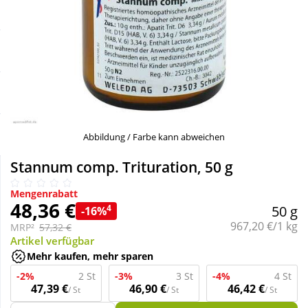
Sale
Körperpflege & Kosmetik
Schnäppchen
Liebe & Erotik
Sparsets
Mutter & Kind
Täglich gut versorgt
Nahrungsergänzung
Abbildung / Farbe kann abweichen
Stannum comp. Trituration, 50 g
Natur & Homöopathie
Mengenrabatt
48,36 €
4
50 g
-16%
Sanitätshaus
Grundpreis:
967,20 €/1 kg
MRP²
57,32 €
Artikel verfügbar
Mehr kaufen, mehr sparen
Sport & Fitness
-2%
2 St
-3%
3 St
-4%
4 St
47,39 €
46,90 €
46,42 €
/ St
/ St
/ St
Tierbedarf