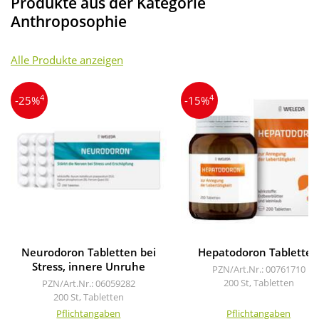
Produkte aus der Kategorie
Anthroposophie
Alle Produkte anzeigen
4
4
-25%
-15%
Neurodoron Tabletten bei
Hepatodoron Tablette
Stress, innere Unruhe
PZN/Art.Nr.: 00761710
200 St, Tabletten
PZN/Art.Nr.: 06059282
200 St, Tabletten
Pflichtangaben
Pflichtangaben