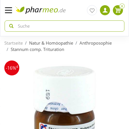
0
Startseite
Natur & Homöopathie
Anthroposophie
zurück
zurück
Stannum comp. Trituration
ÜBERSICHT AKTIONEN
ÜBERSICHT KATEGORIEN
4
-16%
Aktuelle Coupons
Arzneimittel
Gratis dazu
Bio & Genuss
Neuheiten
Diabetes