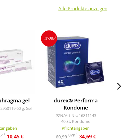
Alle Produkte anzeigen
3
4
-43%
-23%
phragma gel
durex® Performa
Cyc
Kondome
Basa
02950119
60 g, Gel
PZN/Art.Nr.: 16811143
PZN/Art
40 St, Kondome
htangaben
Pflichtangaben
Pf
2
1
RP
UVP
10,45 €
34,69 €
60,99
17,3