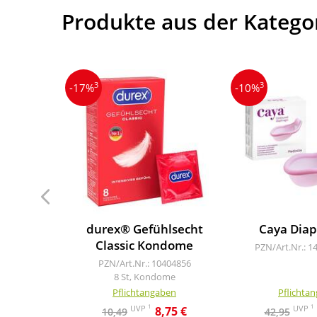
Produkte aus der Katego
3
3
-17%
-10%
durex® Gefühlsecht
Caya Dia
Classic Kondome
PZN/Art.Nr.: 1
PZN/Art.Nr.: 10404856
8 St, Kondome
Pflichtangaben
Pflichta
1
1
UVP
UVP
8,75 €
10,49
42,95