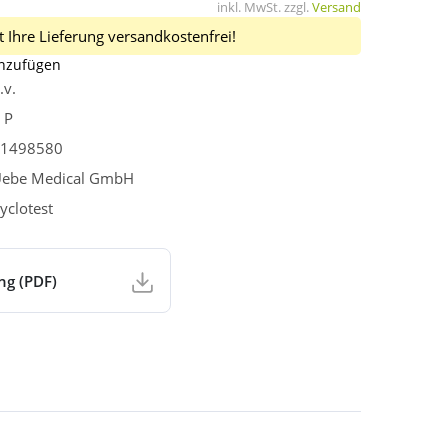
inkl. MwSt. zzgl.
Versand
 Ihre Lieferung versandkostenfrei!
inzufügen
.v.
 P
1498580
ebe Medical GmbH
yclotest
ng (PDF)