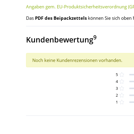
Angaben gem. EU-Produktsicherheitsverordnung (GP
Das
PDF des Beipackzettels
können Sie sich oben 
9
Kundenbewertung
Noch keine Kundenrezensionen vorhanden.
5
4
3
2
1