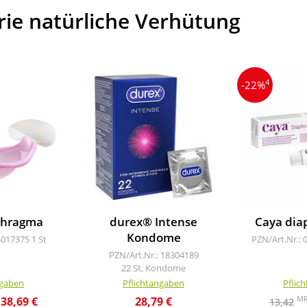
rie natürliche Verhütung
4
-22%
phragma
durex® Intense
Caya dia
Kondome
4017375
1 St
PZN/Art.Nr.: 
PZN/Art.Nr.: 18304189
22 St, Kondome
ngaben
Pflichtangaben
Pflic
M
38,69 €
28,79 €
13,42