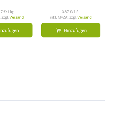
17 €/1 kg
0,87 €/1 St
 zzgl.
Versand
inkl. MwSt. zzgl.
Versand
inkl. M
inzufügen
Hinzufügen