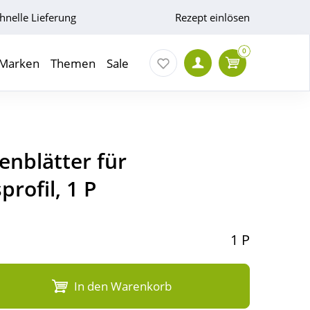
hnelle Lieferung
Rezept einlösen
0
Marken
Themen
Sale
enblätter für
rofil, 1 P
1 P
In den Warenkorb