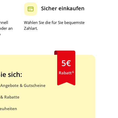
Sicher einkaufen
hnell
Wählen Sie die für Sie bequemste
oder an
Zahlart.
b
5€
6
ie sich:
Rabatt
e Angebote & Gutscheine
 & Rabatte
euheiten