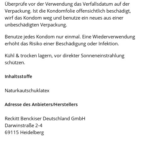
Überprüfe vor der Verwendung das Verfallsdatum auf der
Verpackung. Ist die Kondomfolie offensichtlich beschädigt,
wirf das Kondom weg und benutze ein neues aus einer
unbeschädigten Verpackung.
Benutze jedes Kondom nur einmal. Eine Wiederverwendung
erhöht das Risiko einer Beschädigung oder Infektion.
Kühl & trocken lagern, vor direkter Sonneneinstrahlung
schützen.
Inhaltsstoffe
Naturkautschuklatex
Adresse des Anbieters/Herstellers
Reckitt Benckiser Deutschland GmbH
Darwinstraße 2-4
69115 Heidelberg