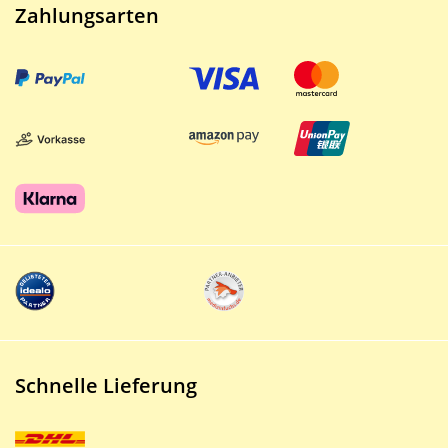
Zahlungsarten
Schnelle Lieferung