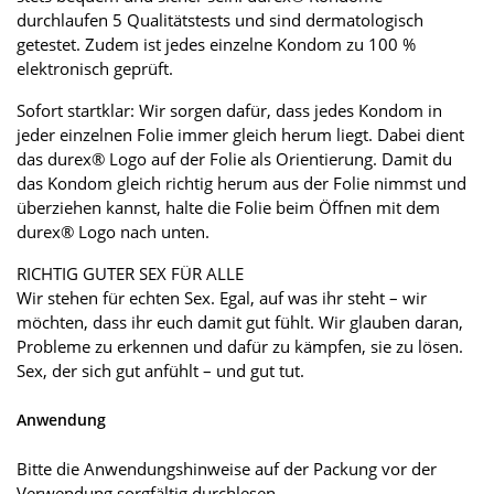
durchlaufen 5 Qualitätstests und sind dermatologisch
getestet. Zudem ist jedes einzelne Kondom zu 100 %
elektronisch geprüft.
Sofort startklar: Wir sorgen dafür, dass jedes Kondom in
jeder einzelnen Folie immer gleich herum liegt. Dabei dient
das durex® Logo auf der Folie als Orientierung. Damit du
das Kondom gleich richtig herum aus der Folie nimmst und
überziehen kannst, halte die Folie beim Öffnen mit dem
durex® Logo nach unten.
RICHTIG GUTER SEX FÜR ALLE
Wir stehen für echten Sex. Egal, auf was ihr steht – wir
möchten, dass ihr euch damit gut fühlt. Wir glauben daran,
Probleme zu erkennen und dafür zu kämpfen, sie zu lösen.
Sex, der sich gut anfühlt – und gut tut.
Anwendung
Bitte die Anwendungshinweise auf der Packung vor der
Verwendung sorgfältig durchlesen.