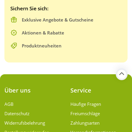
Sichern Sie sich:
Exklusive Angebote & Gutscheine
Aktionen & Rabatte
Produktneuheiten
Über uns
Service
AGB
Häufige Fragen
Datenschutz
Freiumschläge
Widerrufsbelehrung
Zahlungsarten