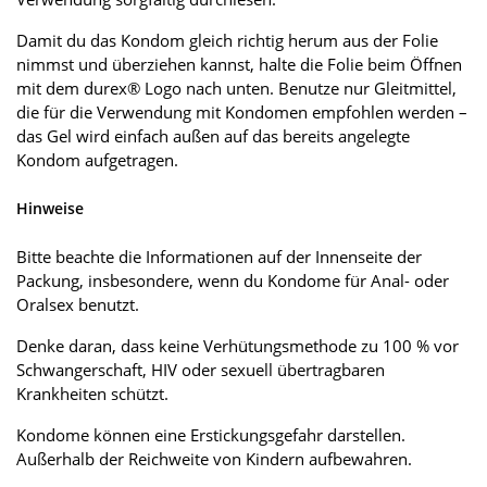
Damit du das Kondom gleich richtig herum aus der Folie
nimmst und überziehen kannst, halte die Folie beim Öffnen
mit dem durex® Logo nach unten. Benutze nur Gleitmittel,
die für die Verwendung mit Kondomen empfohlen werden –
das Gel wird einfach außen auf das bereits angelegte
Kondom aufgetragen.
Hinweise
Bitte beachte die Informationen auf der Innenseite der
Packung, insbesondere, wenn du Kondome für Anal- oder
Oralsex benutzt.
Denke daran, dass keine Verhütungsmethode zu 100 % vor
Schwangerschaft, HIV oder sexuell übertragbaren
Krankheiten schützt.
Kondome können eine Erstickungsgefahr darstellen.
Außerhalb der Reichweite von Kindern aufbewahren.