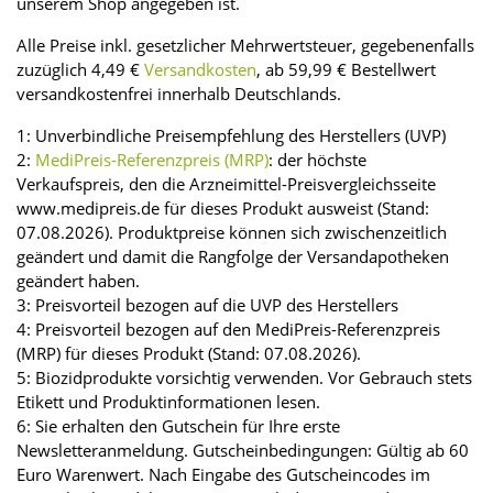
unserem Shop angegeben ist.
Alle Preise inkl. gesetzlicher Mehrwertsteuer, gegebenenfalls
zuzüglich 4,49 €
Versandkosten
, ab 59,99 € Bestellwert
versandkostenfrei innerhalb Deutschlands.
1: Unverbindliche Preisempfehlung des Herstellers (UVP)
2:
MediPreis-Referenzpreis (MRP)
: der höchste
Verkaufspreis, den die Arzneimittel-Preisvergleichsseite
www.medipreis.de für dieses Produkt ausweist (Stand:
07.08.2026). Produktpreise können sich zwischenzeitlich
geändert und damit die Rangfolge der Versandapotheken
geändert haben.
3: Preisvorteil bezogen auf die UVP des Herstellers
4: Preisvorteil bezogen auf den MediPreis-Referenzpreis
(MRP) für dieses Produkt (Stand: 07.08.2026).
5: Biozidprodukte vorsichtig verwenden. Vor Gebrauch stets
Etikett und Produktinformationen lesen.
6: Sie erhalten den Gutschein für Ihre erste
Newsletteranmeldung. Gutscheinbedingungen: Gültig ab 60
Euro Warenwert. Nach Eingabe des Gutscheincodes im