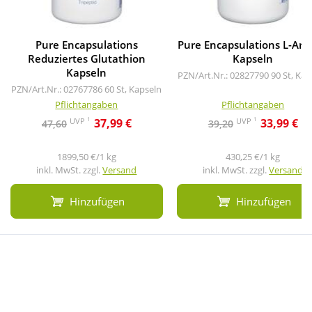
Pure Encapsulations
Pure Encapsulations L-Arg
Reduziertes Glutathion
Kapseln
Kapseln
PZN/Art.Nr.: 02827790
90 St, Kap
PZN/Art.Nr.: 02767786
60 St, Kapseln
Pflichtangaben
Pflichtangaben
1
1
UVP
UVP
37,99 €
33,99 €
47,60
39,20
1899,50 €/1 kg
430,25 €/1 kg
inkl. MwSt. zzgl.
Versand
inkl. MwSt. zzgl.
Versand
Hinzufügen
Hinzufügen