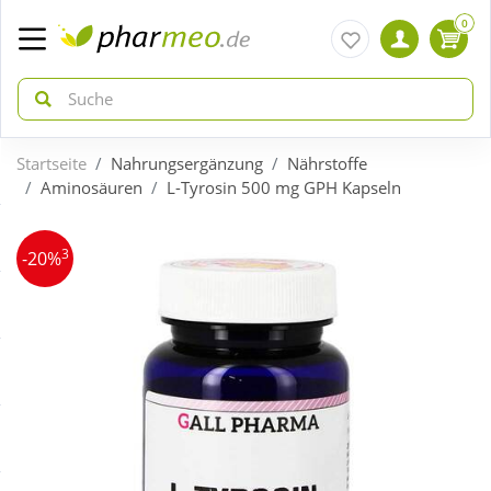
0
Startseite
Nahrungsergänzung
Nährstoffe
zurück
zurück
Aminosäuren
L-Tyrosin 500 mg GPH Kapseln
ÜBERSICHT AKTIONEN
ÜBERSICHT KATEGORIEN
3
-20%
Aktuelle Coupons
Arzneimittel
Gratis dazu
Bio & Genuss
Neuheiten
Diabetes