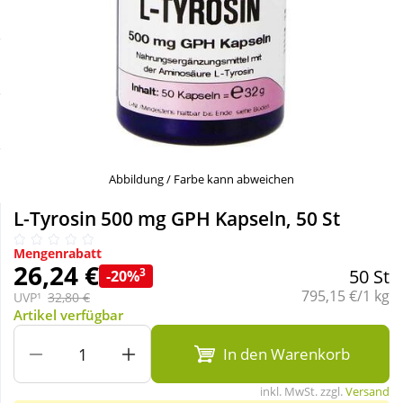
Sale
Körperpflege & Kosmetik
Schnäppchen
Liebe & Erotik
Sparsets
Mutter & Kind
Täglich gut versorgt
Nahrungsergänzung
Abbildung / Farbe kann abweichen
L-Tyrosin 500 mg GPH Kapseln, 50 St
Natur & Homöopathie
Mengenrabatt
26,24 €
3
50 St
-20%
Sanitätshaus
Grundpreis:
795,15 €/1 kg
UVP¹
32,80 €
Artikel verfügbar
Sport & Fitness
In den Warenkorb
inkl. MwSt. zzgl.
Versand
Tierbedarf