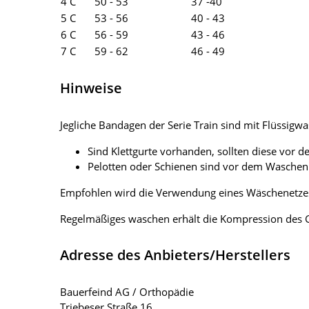
4 C
50 - 53
37 -40
5 C
53 - 56
40 - 43
6 C
56 - 59
43 - 46
7 C
59 - 62
46 - 49
Hinweise
Jegliche Bandagen der Serie Train sind mit Flüssig
Sind Klettgurte vorhanden, sollten diese vor 
Pelotten oder Schienen sind vor dem Waschen 
Empfohlen wird die Verwendung eines Wäschenetzes
Regelmäßiges waschen erhält die Kompression des G
Adresse des Anbieters/Herstellers
Bauerfeind AG / Orthopädie
Triebeser Straße 16