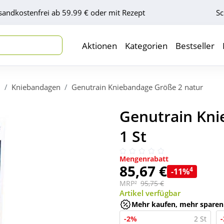
sandkostenfrei ab 59.99 € oder mit Rezept
Sc
Aktionen
Kategorien
Bestseller
n
Kniebandagen
Genutrain Kniebandage Größe 2 natur
Genutrain Kni
1 St
Mengenrabatt
85,67 €
4
-11%
MRP²
95,75 €
Artikel verfügbar
Mehr kaufen, mehr sparen
-2%
2 St