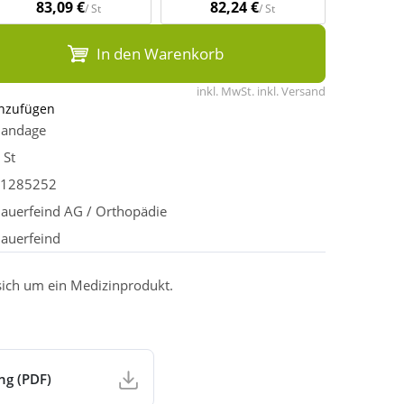
83,09 €
82,24 €
/ St
/ St
In den Warenkorb
inkl. MwSt. inkl. Versand
inzufügen
andage
 St
1285252
auerfeind AG / Orthopädie
auerfeind
 sich um ein Medizinprodukt.
ng (PDF)