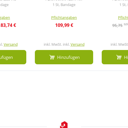
ndage
1 St, Bandage
1 St
ngaben
Pflichtangaben
Pflic
M
83,74 €
109,99 €
95,75
kl.
Versand
inkl. MwSt. inkl.
Versand
inkl. MwSt.
ufügen
Hinzufügen
H