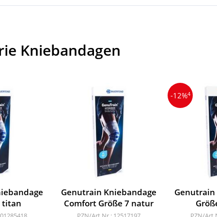
rie Kniebandagen
4
-12%
niebandage
Genutrain Kniebandage
Genutrain
 titan
Comfort Größe 7 natur
Größe
 01285418
PZN/Art.Nr.: 12517197
PZN/Art.