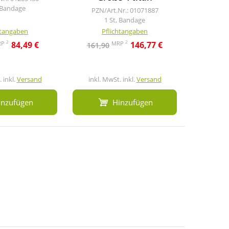
, Bandage
PZN/Art.Nr.: 01071887
PZN/A
1 St, Bandage
1
htangaben
Pflichtangaben
Pf
2
2
RP
MRP
84,49 €
146,77 €
161,90
161,90
 inkl.
Versand
inkl. MwSt. inkl.
Versand
inkl. M
inzufügen
Hinzufügen