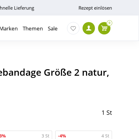
hnelle Lieferung
Rezept einlösen
0
Marken
Themen
Sale
ebandage Größe 2 natur,
1 St
-3%
3 St
-4%
4 St