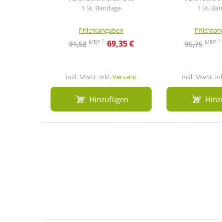
1 St, Bandage
1 St, Ba
Pflichtangaben
Pflichta
2
2
MRP
MRP
69,35 €
91,52
95,75
inkl. MwSt. inkl.
Versand
inkl. MwSt. in
Hinzufügen
Hinz