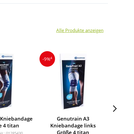
Alle Produkte anzeigen
4
4
-9%
-16%
 Kniebandage
Genutrain A3
Ge
 4 titan
Kniebandage links
Knieb
Größe 4 titan
Gr
Nr.: 01285430