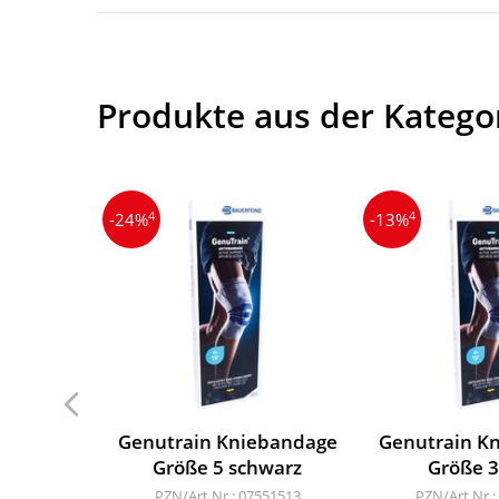
Produkte aus der Katego
4
4
-24%
-13%
Genutrain Kniebandage
Genutrain K
Größe 5 schwarz
Größe 3
PZN/Art.Nr.: 07551513
PZN/Art.Nr.: