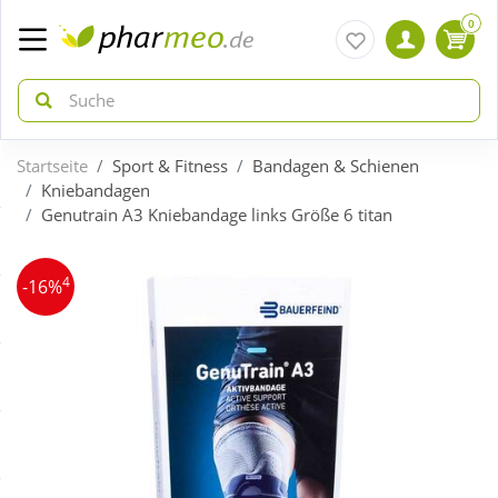
0
Startseite
Sport & Fitness
Bandagen & Schienen
zurück
zurück
Kniebandagen
Genutrain A3 Kniebandage links Größe 6 titan
ÜBERSICHT AKTIONEN
ÜBERSICHT KATEGORIEN
4
-16%
Aktuelle Coupons
Arzneimittel
Gratis dazu
Bio & Genuss
Neuheiten
Diabetes