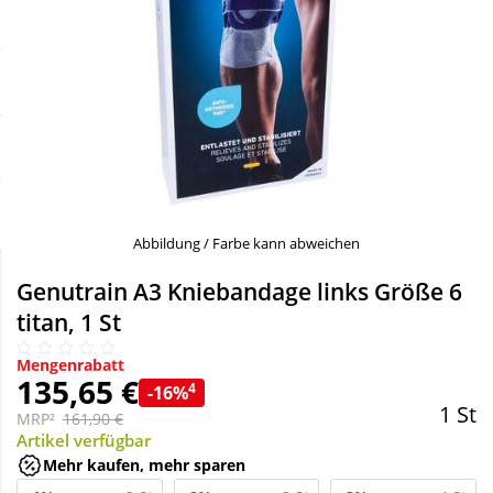
Sale
Körperpflege & Kosmetik
Schnäppchen
Liebe & Erotik
Sparsets
Mutter & Kind
Täglich gut versorgt
Nahrungsergänzung
Abbildung / Farbe kann abweichen
Natur & Homöopathie
Genutrain A3 Kniebandage links Größe 6
titan, 1 St
Sanitätshaus
Mengenrabatt
135,65 €
4
-16%
1 St
Sport & Fitness
MRP²
161,90 €
Artikel verfügbar
Mehr kaufen, mehr sparen
Tierbedarf