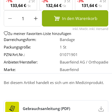
-1%
2 St
-2%
3 St
-3%
4 St
133,64 €
132,64 €
131,64 €
/ St
/ St
/ St
Wellness
In den Warenkorb
inkl. MwSt. inkl. Versand
Zu meiner Favoriten-Liste hinzufügen
Darreichungsform:
Bandage
Packungsgröße:
1 St
PZN/Art.Nr.:
01071901
Anbieter/Hersteller:
Bauerfeind AG / Orthopädie
Marke:
Bauerfeind
Bei diesem Artikel handelt es sich um ein Medizinprodukt.
Gebrauchsanleitung (PDF)