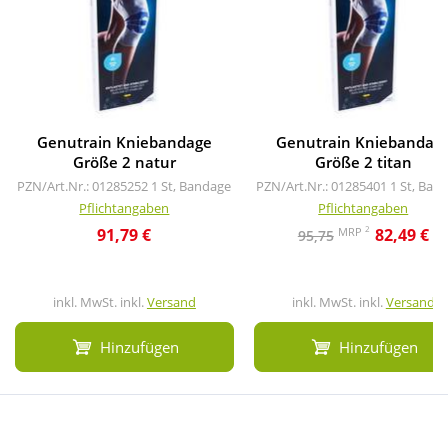
Genutrain Kniebandage
Genutrain Kniebandag
Größe 2 natur
Größe 2 titan
PZN/Art.Nr.: 01285252
1 St, Bandage
PZN/Art.Nr.: 01285401
1 St, Ban
Pflichtangaben
Pflichtangaben
2
MRP
91,79 €
82,49 €
95,75
inkl. MwSt. inkl.
Versand
inkl. MwSt. inkl.
Versand
Hinzufügen
Hinzufügen