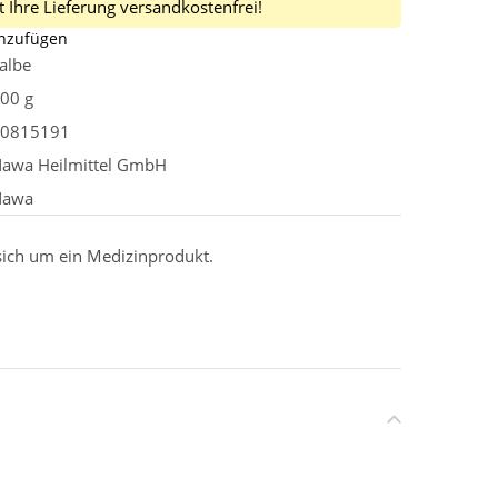
 Ihre Lieferung versandkostenfrei!
inzufügen
albe
00 g
0815191
awa Heilmittel GmbH
Nawa
 sich um ein Medizinprodukt.