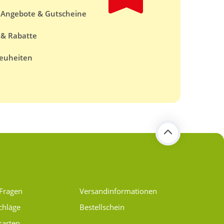
e Angebote & Gutscheine
 & Rabatte
euheiten
 Fragen
Versand­informationen
chläge
Bestellschein
sarten