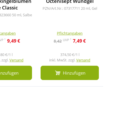
 Ringelblumen
Octenisept Wundgel
Wund 
 Classic
PZN/Art.Nr.: 07317711
20 ml, Gel
PZN/Art.N
0323660
50 ml, Salbe
htangaben
Pflichtangaben
Pf
1
1
VP
UVP
9,49 €
7,49 €
8,42
80 €/1 l
374,50 €/1 l
3
 zzgl.
Versand
inkl. MwSt. zzgl.
Versand
inkl. M
inzufügen
Hinzufügen