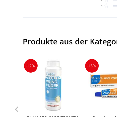
1
Produkte aus der Katego
3
3
-12%
-15%