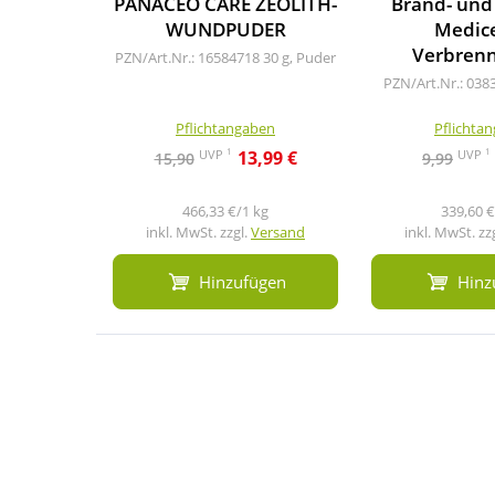
PANACEO CARE ZEOLITH-
Brand- und
WUNDPUDER
Medice
Verbren
PZN/Art.Nr.: 16584718
30 g, Puder
PZN/Art.Nr.: 038
Pflichtangaben
Pflichta
1
1
UVP
UVP
13,99 €
15,90
9,99
466,33 €/1 kg
339,60 €
inkl. MwSt. zzgl.
Versand
inkl. MwSt. zz
Hinzufügen
Hinz