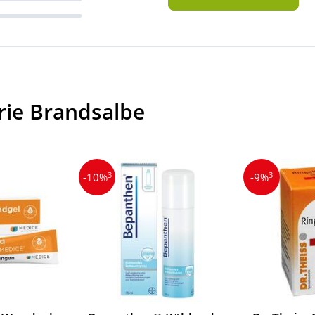
rie Brandsalbe
3
3
-10%
-9%