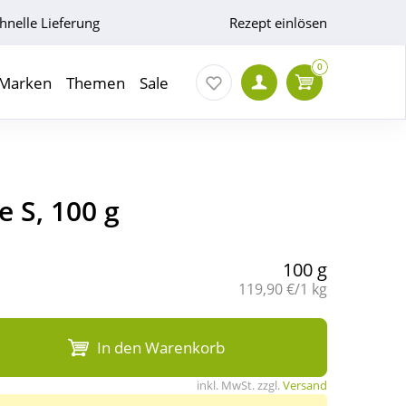
hnelle Lieferung
Rezept einlösen
0
Marken
Themen
Sale
e S, 100 g
100 g
Grundpreis:
119,90 €/1 kg
In den Warenkorb
inkl. MwSt. zzgl.
Versand