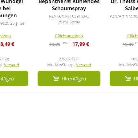
 Wundgel
Bepanthen® Kühlendes
Dr. Theiss
 bei
Schaumspray
Salbe
nungen
PZN/Art.Nr.: 03916343
PZN/Art.Nr.: 0
75 ml, Spray
39625
25 g, Gel
ngaben
Pflichtangaben
Pflic
1
UVP
U
8,49 €
17,99 €
19,99
10,39
/1 kg
239,87 €/1 l
189,
gl.
Versand
inkl. MwSt. zzgl.
Versand
inkl. MwSt.
ufügen
Hinzufügen
H