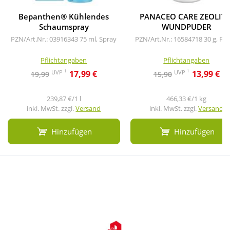
Bepanthen® Kühlendes
PANACEO CARE ZEOLITH
Schaumspray
WUNDPUDER
PZN/Art.Nr.: 03916343
75 ml, Spray
PZN/Art.Nr.: 16584718
30 g, Pu
Pflichtangaben
Pflichtangaben
1
1
UVP
UVP
17,99 €
13,99 €
19,99
15,90
239,87 €/1 l
466,33 €/1 kg
inkl. MwSt. zzgl.
Versand
inkl. MwSt. zzgl.
Versand
Hinzufügen
Hinzufügen