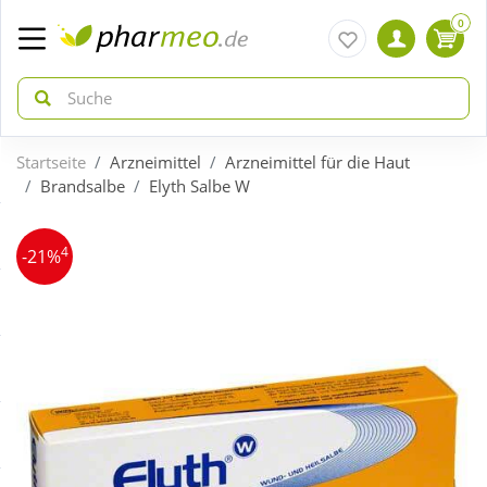
0
Startseite
Arzneimittel
Arzneimittel für die Haut
zurück
zurück
Brandsalbe
Elyth Salbe W
ÜBERSICHT AKTIONEN
ÜBERSICHT KATEGORIEN
4
-21%
Aktuelle Coupons
Arzneimittel
Gratis dazu
Bio & Genuss
Neuheiten
Diabetes