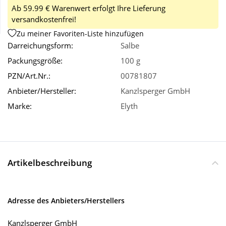
Ab 59.99 € Warenwert erfolgt Ihre Lieferung
versandkostenfrei!
Wellness
Zu meiner Favoriten-Liste hinzufügen
Darreichungsform:
Salbe
Packungsgröße:
100 g
PZN/Art.Nr.:
00781807
Anbieter/Hersteller:
Kanzlsperger GmbH
Marke:
Elyth
Artikelbeschreibung
Adresse des Anbieters/Herstellers
Kanzlsperger GmbH