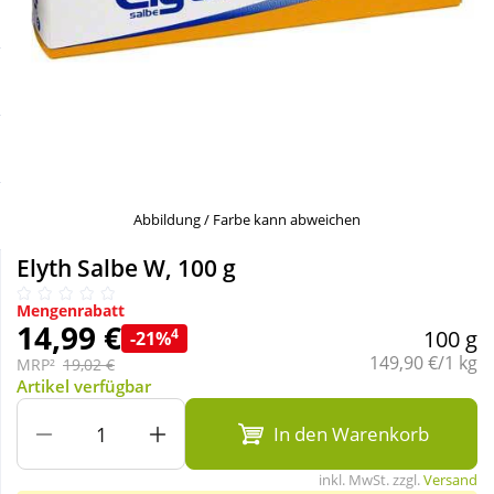
Sale
Körperpflege & Kosmetik
Schnäppchen
Liebe & Erotik
Sparsets
Mutter & Kind
Täglich gut versorgt
Nahrungsergänzung
Abbildung / Farbe kann abweichen
Elyth Salbe W, 100 g
Natur & Homöopathie
Mengenrabatt
14,99 €
4
100 g
-21%
Sanitätshaus
Grundpreis:
149,90 €/1 kg
MRP²
19,02 €
Artikel verfügbar
Sport & Fitness
In den Warenkorb
inkl. MwSt. zzgl.
Versand
Tierbedarf