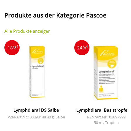
Produkte aus der Kategorie Pascoe
Alle Produkte anzeigen
4
4
-18%
-24%
Lymphdiaral DS Salbe
Lymphdiaral Basistropfen
PZN/Art.Nr.: 03898148
40 g, Salbe
PZN/Art.Nr.: 03897999
50 ml, Tropfen