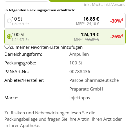
inkl. MwSt. inkl. Versand
In folgenden Packungsgrößen erhältlich:
Wellness
16,85 €
10 St
4
-30%
MRP²
24,10 €
1,69 €/1 St
124,19 €
100 St
4
-26%
MRP²
166,81 €
1,24 €/1 St
Zu meiner Favoriten-Liste hinzufügen
Darreichungsform:
Ampullen
Packungsgröße:
100 St
PZN/Art.Nr.:
00788436
Anbieter/Hersteller:
Pascoe pharmazeutische
Präparate GmbH
Marke:
Injektopas
Zu Risiken und Nebenwirkungen lesen Sie die
Packungsbeilage und fragen Sie Ihre Ärztin, Ihren Arzt oder
in Ihrer Apotheke.