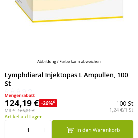
Sale
Körperpflege & Kosmetik
Schnäppchen
Liebe & Erotik
Sparsets
Mutter & Kind
Täglich gut versorgt
Nahrungsergänzung
Abbildung / Farbe kann abweichen
Lymphdiaral Injektopas L Ampullen, 100
Natur & Homöopathie
St
Mengenrabatt
Sanitätshaus
124,19 €
4
100 St
-26%
Grundpreis:
1,24 €/1 St
MRP²
166,81 €
Artikel auf Lager
Sport & Fitness
In den Warenkorb
Tierbedarf