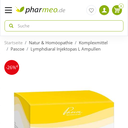
0
Startseite
Natur & Homöopathie
Komplexmittel
zurück
zurück
Pascoe
Lymphdiaral Injektopas L Ampullen
ÜBERSICHT AKTIONEN
ÜBERSICHT KATEGORIEN
4
-26%
Aktuelle Coupons
Arzneimittel
Gratis dazu
Bio & Genuss
Neuheiten
Diabetes