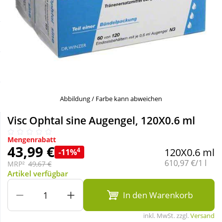
Sale
Körperpflege & Kosmetik
Schnäppchen
Liebe & Erotik
Sparsets
Mutter & Kind
Täglich gut versorgt
Nahrungsergänzung
Abbildung / Farbe kann abweichen
Visc Ophtal sine Augengel, 120X0.6 ml
Natur & Homöopathie
Mengenrabatt
43,99 €
4
120X0.6 ml
-11%
Sanitätshaus
Grundpreis:
610,97 €/1 l
MRP²
49,67 €
Artikel verfügbar
Sport & Fitness
In den Warenkorb
inkl. MwSt. zzgl.
Versand
Tierbedarf