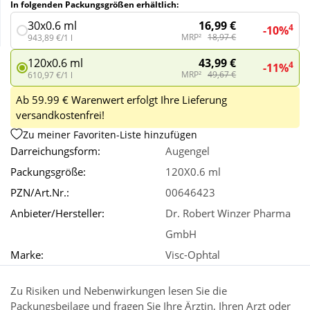
In folgenden Packungsgrößen erhältlich:
16,99 €
30x0.6 ml
4
-10%
Wellness
MRP²
18,97 €
943,89 €/1 l
43,99 €
120x0.6 ml
4
-11%
MRP²
49,67 €
610,97 €/1 l
Ab 59.99 € Warenwert erfolgt Ihre Lieferung
versandkostenfrei!
Zu meiner Favoriten-Liste hinzufügen
Darreichungsform:
Augengel
Packungsgröße:
120X0.6 ml
PZN/Art.Nr.:
00646423
Anbieter/Hersteller:
Dr. Robert Winzer Pharma
GmbH
Marke:
Visc-Ophtal
Zu Risiken und Nebenwirkungen lesen Sie die
Packungsbeilage und fragen Sie Ihre Ärztin, Ihren Arzt oder