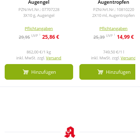
Augengel
Augentropfen
PZN/Art.Nr.: 07707228
PZN/Art.Nr.: 10810220
3X10 g, Augengel
2X10 ml, Augentropfen
Pflichtangaben
Pflichtangaben
1
1
UVP
UVP
25,86 €
14,99 €
29,95
25,39
862,00 €/1 kg
749,50 €/1 l
inkl. MwSt. zzgl.
Versand
inkl. MwSt. zzgl.
Versand
Hinzufügen
Hinzufügen