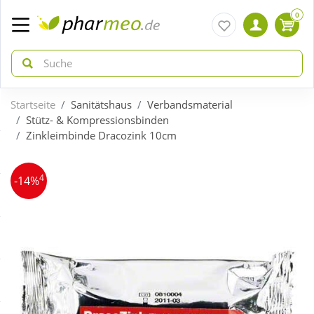
0
Startseite
Sanitätshaus
Verbandsmaterial
zurück
zurück
Stütz- & Kompressionsbinden
Zinkleimbinde Dracozink 10cm
ÜBERSICHT AKTIONEN
ÜBERSICHT KATEGORIEN
4
-14%
Aktuelle Coupons
Arzneimittel
Gratis dazu
Bio & Genuss
Neuheiten
Diabetes