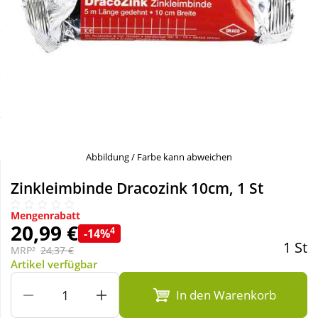
Sale
Körperpflege & Kosmetik
Schnäppchen
Liebe & Erotik
Sparsets
Mutter & Kind
Täglich gut versorgt
Nahrungsergänzung
Abbildung / Farbe kann abweichen
Natur & Homöopathie
Zinkleimbinde Dracozink 10cm, 1 St
Mengenrabatt
Sanitätshaus
20,99 €
4
-14%
1 St
MRP²
24,37 €
Artikel verfügbar
Sport & Fitness
In den Warenkorb
Tierbedarf