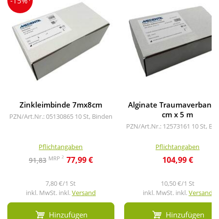
-15%
Zinkleimbinde 7mx8cm
Alginate Traumaverband
cm x 5 m
PZN/Art.Nr.: 05130865
10 St, Binden
PZN/Art.Nr.: 12573161
10 St, Bi
Pflichtangaben
Pflichtangaben
2
MRP
77,99 €
104,99 €
91,83
7,80 €/1 St
10,50 €/1 St
inkl. MwSt. inkl.
Versand
inkl. MwSt. inkl.
Versand
Hinzufügen
Hinzufügen