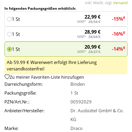
inkl. MwSt. zzgl.
Versand
In folgenden Packungsgrößen erhältlich:
Wellness
22,99 €
4
-15%
1 St
MRP²
26,94 €
28,99 €
4
-16%
1 St
MRP²
34,64 €
20,99 €
4
-14%
1 St
MRP²
24,37 €
Ab 59.99 € Warenwert erfolgt Ihre Lieferung
versandkostenfrei!
Zu meiner Favoriten-Liste hinzufügen
Darreichungsform:
Binden
Packungsgröße:
1 St
PZN/Art.Nr.:
00592029
Anbieter/Hersteller:
Dr. Ausbüttel GmbH & Co.
KG
Marke:
Draco