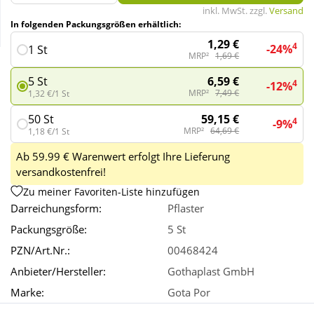
inkl. MwSt. zzgl.
Versand
In folgenden Packungsgrößen erhältlich:
Wellness
1,29 €
4
-24%
1 St
MRP²
1,69 €
6,59 €
5 St
4
-12%
MRP²
7,49 €
1,32 €/1 St
59,15 €
50 St
4
-9%
MRP²
64,69 €
1,18 €/1 St
Ab 59.99 € Warenwert erfolgt Ihre Lieferung
versandkostenfrei!
Zu meiner Favoriten-Liste hinzufügen
Darreichungsform:
Pflaster
Packungsgröße:
5 St
PZN/Art.Nr.:
00468424
Anbieter/Hersteller:
Gothaplast GmbH
Marke:
Gota Por