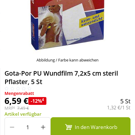
Sale
Körperpflege & Kosmetik
Schnäppchen
Liebe & Erotik
Sparsets
Mutter & Kind
Täglich gut versorgt
Nahrungsergänzung
Abbildung / Farbe kann abweichen
Gota-Por PU Wundfilm 7,2x5 cm steril
Natur & Homöopathie
Pflaster, 5 St
Mengenrabatt
Sanitätshaus
6,59 €
4
5 St
-12%
Grundpreis:
1,32 €/1 St
MRP²
7,49 €
Artikel verfügbar
Sport & Fitness
In den Warenkorb
Tierbedarf