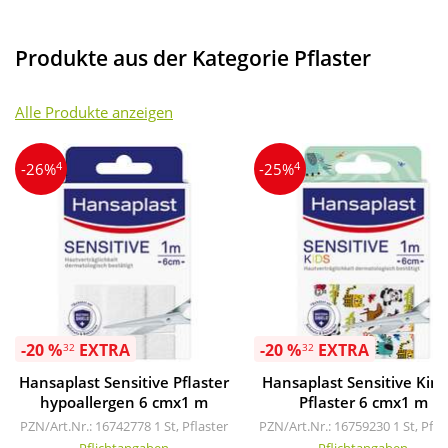
Produkte aus der Kategorie Pflaster
Alle Produkte anzeigen
4
4
-26%
-25%
-20 %
EXTRA
-20 %
EXTRA
32
32
Hansaplast Sensitive Pflaster
Hansaplast Sensitive Kin
hypoallergen 6 cmx1 m
Pflaster 6 cmx1 m
PZN/Art.Nr.: 16742778
1 St, Pflaster
PZN/Art.Nr.: 16759230
1 St, Pfla