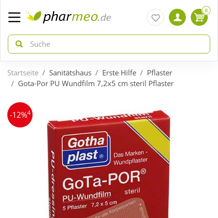
0
Startseite
Sanitätshaus
Erste Hilfe
Pflaster
zurück
zurück
Gota-Por PU Wundfilm 7,2x5 cm steril Pflaster
ÜBERSICHT AKTIONEN
ÜBERSICHT KATEGORIEN
4
-12%
Aktuelle Coupons
Arzneimittel
Gratis dazu
Bio & Genuss
Neuheiten
Diabetes