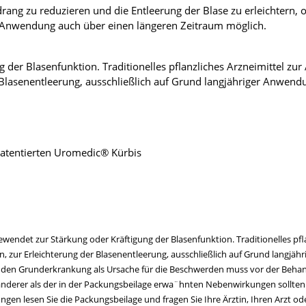
rang zu reduzieren und die Entleerung der Blase zu erleichtern
die Anwendung auch über einen längeren Zeitraum möglich.
g der Blasenfunktion. Traditionelles pflanzliches Arzneimittel z
 Blasenentleerung, ausschließlich auf Grund langjähriger Anwend
atentierten Uromedic® Kürbis
endet zur Stärkung oder Kräftigung der Blasenfunktion. Traditionelles pfla
 zur Erleichterung der Blasenentleerung, ausschließlich auf Grund langjäh
nden Grunderkrankung als Ursache für die Beschwerden muss vor der Behan
erer als der in der Packungsbeilage erwa¨hnten Nebenwirkungen sollten Si
gen lesen Sie die Packungsbeilage und fragen Sie Ihre Ärztin, Ihren Arzt od