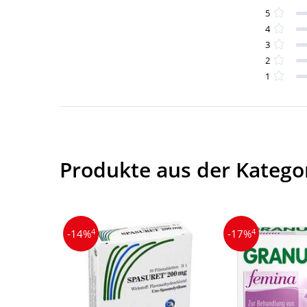
5
4
3
2
1
Produkte aus der Katego
4
4
-14%
-17%