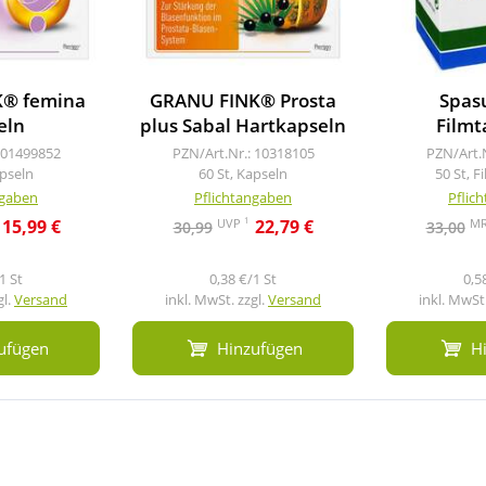
® femina
GRANU FINK® Prosta
Spas
eln
plus Sabal Hartkapseln
Filmt
 01499852
PZN/Art.Nr.: 10318105
PZN/Art.
apseln
60 St, Kapseln
50 St, F
ngaben
Pflichtangaben
Pflic
1
UVP
M
15,99 €
22,79 €
30,99
33,00
1 St
0,38 €/1 St
0,5
gl.
Versand
inkl. MwSt. zzgl.
Versand
inkl. MwSt.
ufügen
Hinzufügen
H