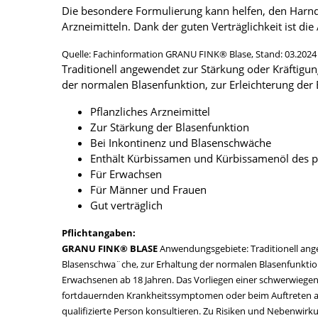
Die besondere Formulierung kann helfen, den Harnd
Arzneimitteln. Dank der guten Verträglichkeit ist 
Quelle: Fachinformation GRANU FINK® Blase, Stand: 03.2024
Traditionell angewendet zur Stärkung oder Kräftigun
der normalen Blasenfunktion, zur Erleichterung der
Pflanzliches Arzneimittel
Zur Stärkung der Blasenfunktion
Bei Inkontinenz und Blasenschwäche
Enthält Kürbissamen und Kürbissamenöl des p
Für Erwachsen
Für Männer und Frauen
Gut verträglich
Pflichtangaben:
GRANU FINK® BLASE
Anwendungsgebiete: Traditionell angew
Blasenschwa¨che, zur Erhaltung der normalen Blasenfunktion,
Erwachsenen ab 18 Jahren. Das Vorliegen einer schwerwiege
fortdauernden Krankheitssymptomen oder beim Auftreten and
qualifizierte Person konsultieren. Zu Risiken und Nebenwirkun