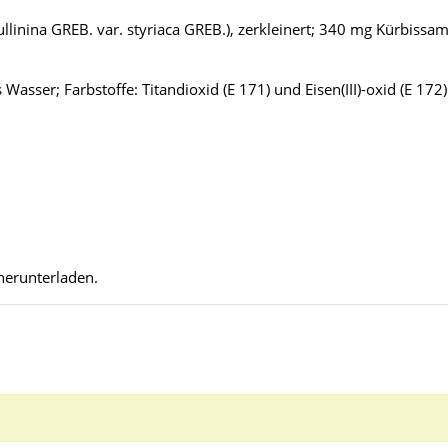
linina GREB. var. styriaca GREB.), zerkleinert; 340 mg Kürbissame
 Wasser; Farbstoffe: Titandioxid (E 171) und Eisen(III)-oxid (E 172)
herunterladen.