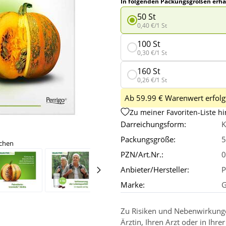
In folgenden Packungsgrößen erhäl
50 St
0,40 €/1 St
100 St
0,30 €/1 St
160 St
0,26 €/1 St
Ab 59.99 € Warenwert erfolgt
Zu meiner Favoriten-Liste h
Darreichungsform:
K
Packungsgröße:
5
ichen
PZN/Art.Nr.:
0
Anbieter/Hersteller:
P
Marke:
G
Zu Risiken und Nebenwirkungen
Ärztin, Ihren Arzt oder in Ihre