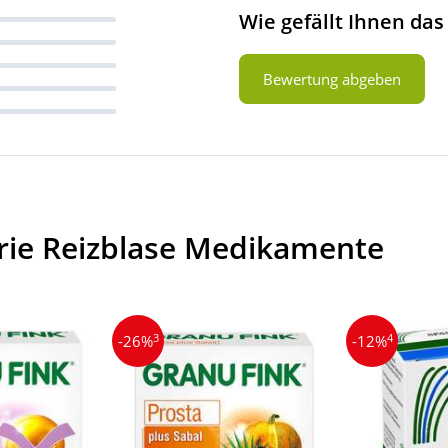
Wie gefällt Ihnen das
Bewertung abgeben
rie Reizblase Medikamente
3
4
-26%
-12%