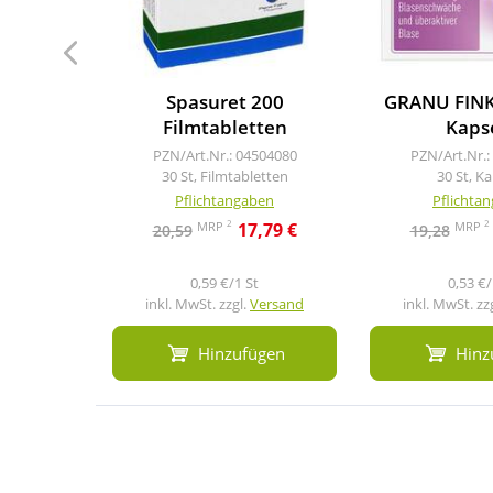
Spasuret 200
GRANU FINK
Filmtabletten
Kaps
PZN/Art.Nr.: 04504080
PZN/Art.Nr.:
30 St, Filmtabletten
30 St, K
Pflichtangaben
Pflichta
2
2
MRP
MRP
17,79 €
20,59
19,28
0,59 €/1 St
0,53 €/
inkl. MwSt. zzgl.
Versand
inkl. MwSt. zz
Hinzufügen
Hinz