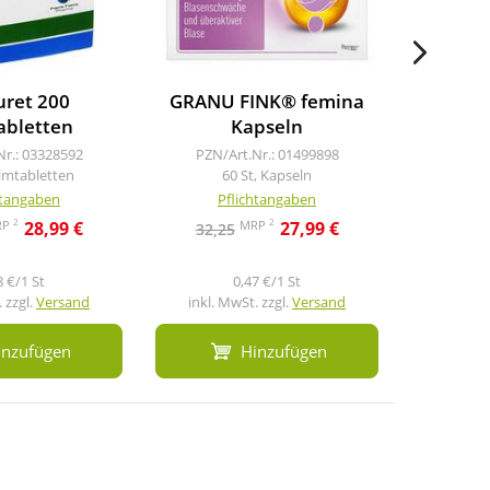
uret 200
GRANU FINK® femina
Gran
abletten
Kapseln
Ha
Nr.: 03328592
PZN/Art.Nr.: 01499898
PZN/A
ilmtabletten
60 St, Kapseln
10
htangaben
Pflichtangaben
Pf
2
2
RP
MRP
28,99 €
27,99 €
32,25
41,2
8 €/1 St
0,47 €/1 St
 zzgl.
Versand
inkl. MwSt. zzgl.
Versand
inkl. M
inzufügen
Hinzufügen