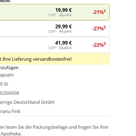
tlich:
19,99 €
3
-21%
UVP¹
25,19 €
29,99 €
3
-27%
UVP¹
41,29 €
41,99 €
3
-22%
UVP¹
53,89 €
 Ihre Lieferung versandkostenfrei!
inzufügen
apseln
0 St
0266608
errigo Deutschland GmbH
ranu Fink
 lesen Sie die Packungsbeilage und fragen Sie Ihre
r Apotheke.