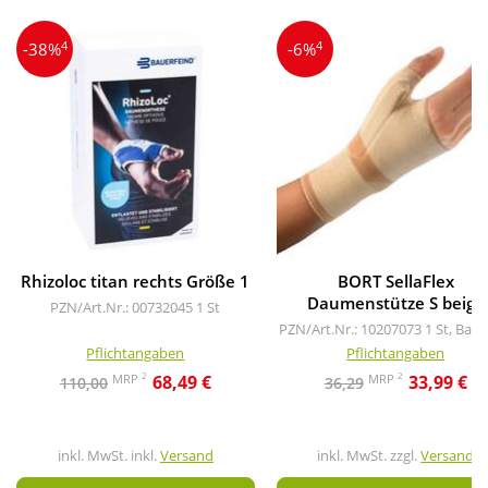
4
4
-38%
-6%
Rhizoloc titan rechts Größe 1
BORT SellaFlex
Daumenstütze S beige
PZN/Art.Nr.: 00732045
1 St
PZN/Art.Nr.: 10207073
1 St, Ban
Pflichtangaben
Pflichtangaben
2
2
MRP
MRP
68,49 €
33,99 €
110,00
36,29
inkl. MwSt. inkl.
Versand
inkl. MwSt. zzgl.
Versand