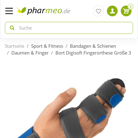
0
Startseite
Sport & Fitness
Bandagen & Schienen
zurück
zurück
Daumen & Finger
Bort Digisoft Fingerorthese Größe 3
ÜBERSICHT AKTIONEN
ÜBERSICHT KATEGORIEN
Aktuelle Coupons
Arzneimittel
Gratis dazu
Bio & Genuss
Neuheiten
Diabetes