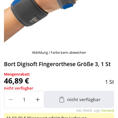
Sale
Körperpflege & Kosmetik
Schnäppchen
Liebe & Erotik
Sparsets
Mutter & Kind
Täglich gut versorgt
Nahrungsergänzung
Abbildung / Farbe kann abweichen
Bort Digisoft Fingerorthese Größe 3, 1 St
Natur & Homöopathie
Mengenrabatt
46,89 €
1 St
Sanitätshaus
nicht verfügbar
nicht verfügbar
Sport & Fitness
inkl. MwSt. zzgl.
Versand
Tierbedarf