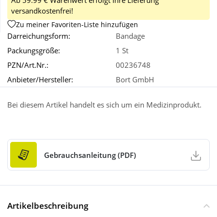
Ab 59.99 € Warenwert erfolgt Ihre Lieferung
versandkostenfrei!
Zu meiner Favoriten-Liste hinzufügen
Wellness
Darreichungsform:
Bandage
Packungsgröße:
1 St
PZN/Art.Nr.:
00236748
Anbieter/Hersteller:
Bort GmbH
Bei diesem Artikel handelt es sich um ein Medizinprodukt.
Gebrauchsanleitung (PDF)
Artikelbeschreibung