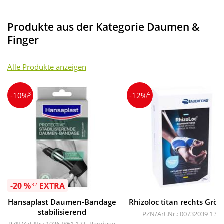
Produkte aus der Kategorie Daumen &
Finger
Alle Produkte anzeigen
3
4
-10%
-12%
-20 %
EXTRA
32
Hansaplast Daumen-Bandage
Rhizoloc titan rechts Größ
stabilisierend
PZN/Art.Nr.: 00732039
1 St