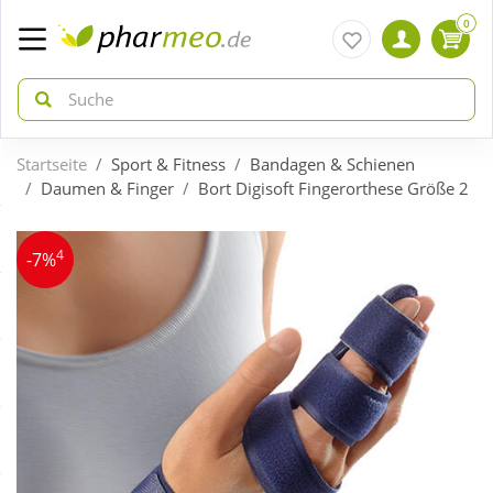
0
Startseite
Sport & Fitness
Bandagen & Schienen
zurück
zurück
Daumen & Finger
Bort Digisoft Fingerorthese Größe 2
ÜBERSICHT AKTIONEN
ÜBERSICHT KATEGORIEN
4
-7%
Aktuelle Coupons
Arzneimittel
Gratis dazu
Bio & Genuss
Neuheiten
Diabetes