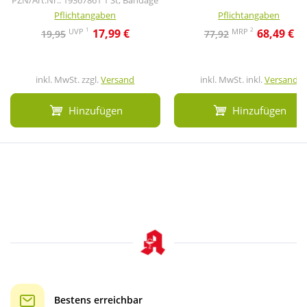
PZN/Art.Nr.: 19367861
1 St, Bandage
Pflichtangaben
Pflichtangaben
1
2
UVP
MRP
17,99 €
68,49 €
19,95
77,92
inkl. MwSt. zzgl.
Versand
inkl. MwSt. inkl.
Versand
Hinzufügen
Hinzufügen
Bestens erreichbar