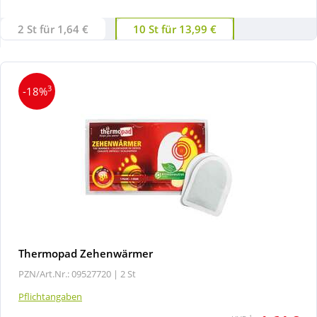
2 St für 1,64 €
10 St für 13,99 €
Wellness
3
-18%
Thermopad Zehenwärmer
PZN/Art.Nr.: 09527720 |
2 St
Pflichtangaben
1