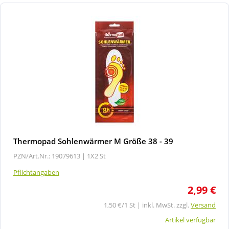
Thermopad Sohlenwärmer M Größe 38 - 39
PZN/Art.Nr.: 19079613 |
1X2 St
Pflichtangaben
2,99 €
1,50 €/1 St | inkl. MwSt. zzgl.
Versand
Artikel verfügbar