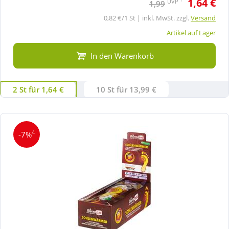
1,64 €
UVP
1,99
0,82 €/1 St | inkl. MwSt. zzgl.
Versand
Artikel auf Lager
In den Warenkorb
2 St für 1,64 €
10 St für 13,99 €
4
-7%