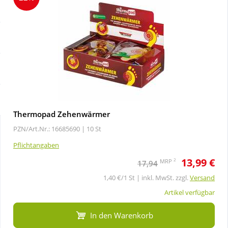
Sale
Körperpflege & Kosmetik
Schnäppchen
Liebe & Erotik
Sparsets
Mutter & Kind
Täglich gut versorgt
Nahrungsergänzung
Thermopad Zehenwärmer
PZN/Art.Nr.: 16685690 |
10 St
Natur & Homöopathie
Pflichtangaben
13,99 €
Sanitätshaus
2
MRP
17,94
1,40 €/1 St | inkl. MwSt. zzgl.
Versand
Sport & Fitness
Artikel verfügbar
In den Warenkorb
Tierbedarf