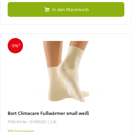
In den Warenkorb
3
-9%
Bort Climacare Fußwärmer small weiß
PZN/Art.Nr.: 01395325 |
2 St
Pflichtangaben