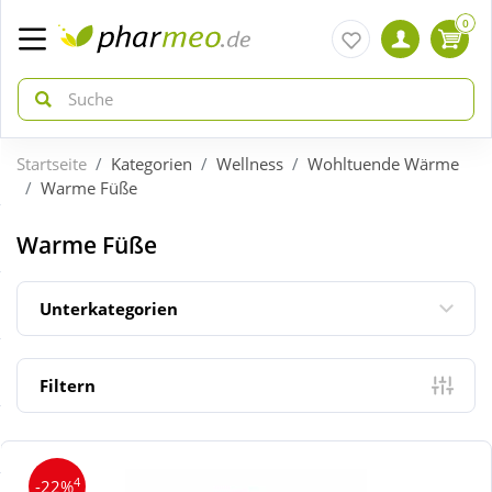
0
Startseite
Kategorien
Wellness
Wohltuende Wärme
zurück
zurück
Warme Füße
ÜBERSICHT AKTIONEN
ÜBERSICHT KATEGORIEN
Warme Füße
Aktuelle Coupons
Arzneimittel
Unterkategorien
Gratis dazu
Bio & Genuss
Filtern
Neuheiten
Diabetes
4
-22%