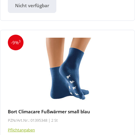
Nicht verfügbar
3
-9%
Bort Climacare Fußwärmer small blau
PZN/Art.Nr.: 01395348 |
2 St
Pflichtangaben