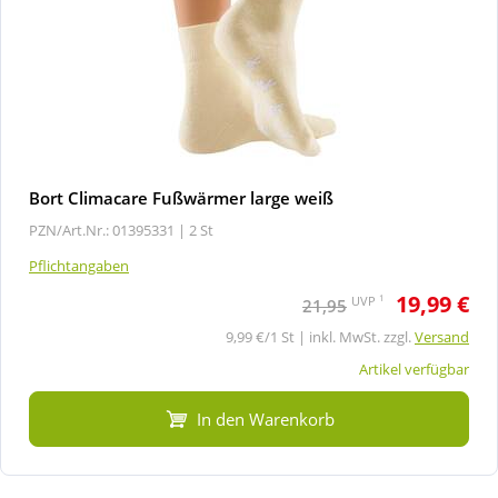
Bort Climacare Fußwärmer large weiß
PZN/Art.Nr.: 01395331 |
2 St
Pflichtangaben
19,99 €
1
UVP
21,95
9,99 €/1 St | inkl. MwSt. zzgl.
Versand
Artikel verfügbar
In den Warenkorb