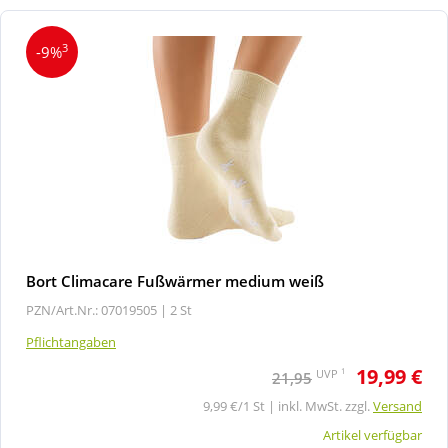
3
-9%
Bort Climacare Fußwärmer medium weiß
PZN/Art.Nr.: 07019505 |
2 St
Pflichtangaben
19,99 €
1
UVP
21,95
9,99 €/1 St | inkl. MwSt. zzgl.
Versand
Artikel verfügbar