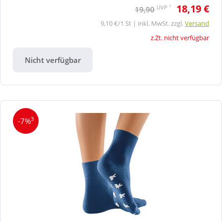
18,19 €
1
UVP
19,90
9,10 €/1 St | inkl. MwSt. zzgl.
Versand
z.Zt. nicht verfügbar
Nicht verfügbar
3
-7%