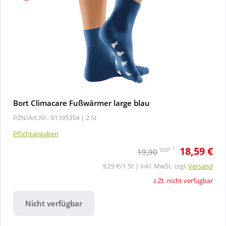
Bort Climacare Fußwärmer large blau
PZN/Art.Nr.: 01395354 |
2 St
Pflichtangaben
18,59 €
1
UVP
19,90
9,29 €/1 St | inkl. MwSt. zzgl.
Versand
z.Zt. nicht verfügbar
Nicht verfügbar