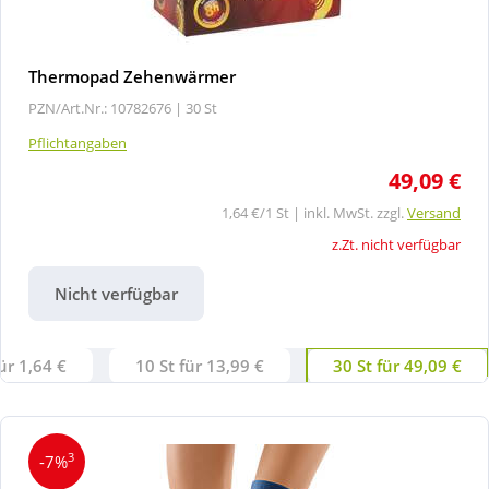
Thermopad Zehenwärmer
PZN/Art.Nr.: 10782676 |
30 St
Pflichtangaben
49,09 €
1,64 €/1 St | inkl. MwSt. zzgl.
Versand
z.Zt. nicht verfügbar
Nicht verfügbar
für 1,64 €
10 St für 13,99 €
30 St für 49,09 €
3
-7%