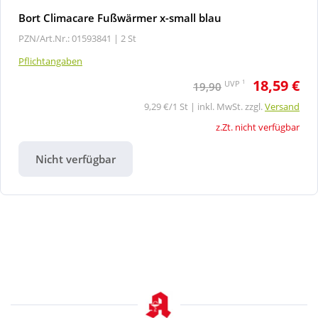
Bort Climacare Fußwärmer x-small blau
PZN/Art.Nr.: 01593841 |
2 St
Pflichtangaben
18,59 €
1
UVP
19,90
9,29 €/1 St | inkl. MwSt. zzgl.
Versand
z.Zt. nicht verfügbar
Nicht verfügbar