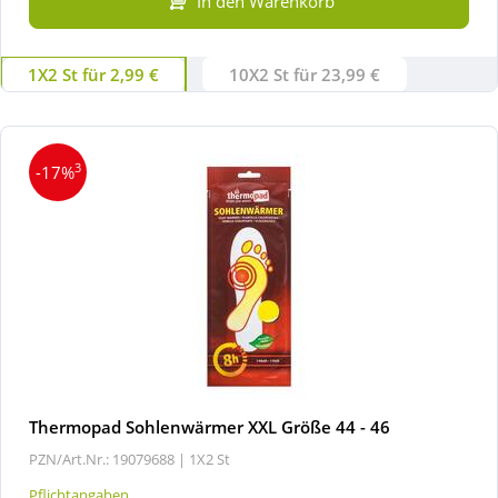
In den Warenkorb
1X2 St für 2,99 €
10X2 St für 23,99 €
3
-17%
Thermopad Sohlenwärmer XXL Größe 44 - 46
PZN/Art.Nr.: 19079688 |
1X2 St
Pflichtangaben