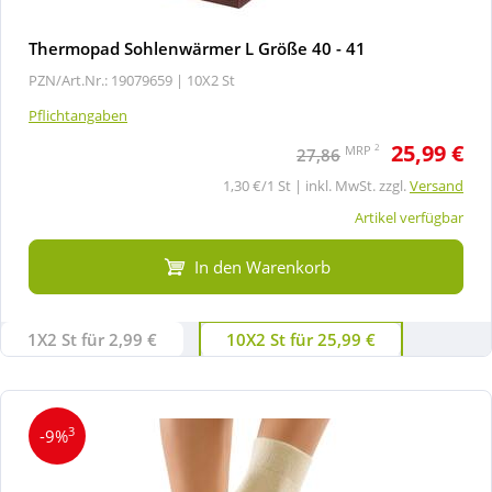
Thermopad Sohlenwärmer L Größe 40 - 41
PZN/Art.Nr.: 19079659 |
10X2 St
Pflichtangaben
25,99 €
2
MRP
27,86
1,30 €/1 St | inkl. MwSt. zzgl.
Versand
Artikel verfügbar
In den Warenkorb
1X2 St für 2,99 €
10X2 St für 25,99 €
3
-9%