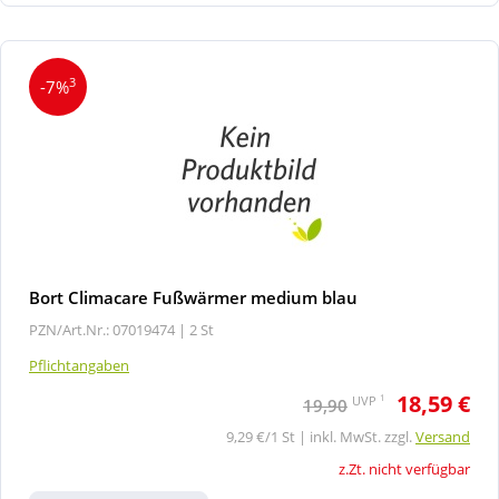
3
-7%
Bort Climacare Fußwärmer medium blau
PZN/Art.Nr.: 07019474 |
2 St
Pflichtangaben
18,59 €
1
UVP
19,90
9,29 €/1 St | inkl. MwSt. zzgl.
Versand
z.Zt. nicht verfügbar