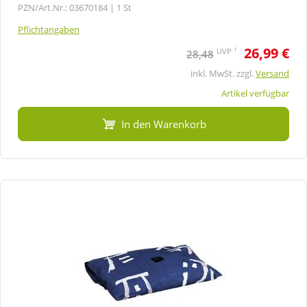
PZN/Art.Nr.: 03670184 |
1 St
Pflichtangaben
26,99 €
1
UVP
28,48
inkl. MwSt. zzgl.
Versand
Artikel verfügbar
In den Warenkorb