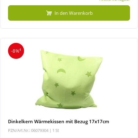
In den Warenkorb
4
-8%
Dinkelkern Wärmekissen mit Bezug 17x17cm
PZN/Art.Nr.: 06079304 |
1 St