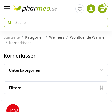
0
Startseite
Kategorien
Wellness
Wohltuende Wärme
zurück
zurück
Körnerkissen
ÜBERSICHT AKTIONEN
ÜBERSICHT KATEGORIEN
Körnerkissen
Aktuelle Coupons
Arzneimittel
Unterkategorien
Gratis dazu
Bio & Genuss
Filtern
Neuheiten
Diabetes
3
-10%