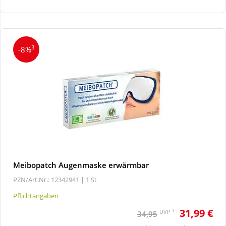
Wellness
3
-8%
Meibopatch Augenmaske erwärmbar
PZN/Art.Nr.: 12342941 |
1 St
Pflichtangaben
31,99 €
1
UVP
34,95