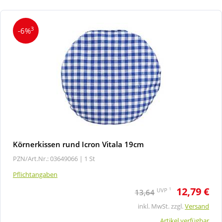
3
-6%
Körnerkissen rund Icron Vitala 19cm
PZN/Art.Nr.: 03649066 |
1 St
Pflichtangaben
12,79 €
1
UVP
13,64
inkl. MwSt. zzgl.
Versand
Artikel verfügbar