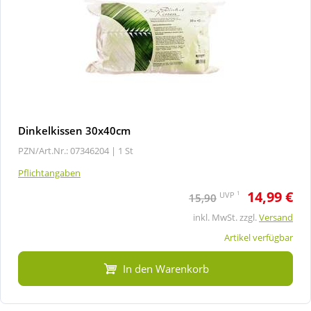
Dinkelkissen 30x40cm
PZN/Art.Nr.: 07346204 |
1 St
Pflichtangaben
14,99 €
1
UVP
15,90
inkl. MwSt. zzgl.
Versand
Artikel verfügbar
In den Warenkorb