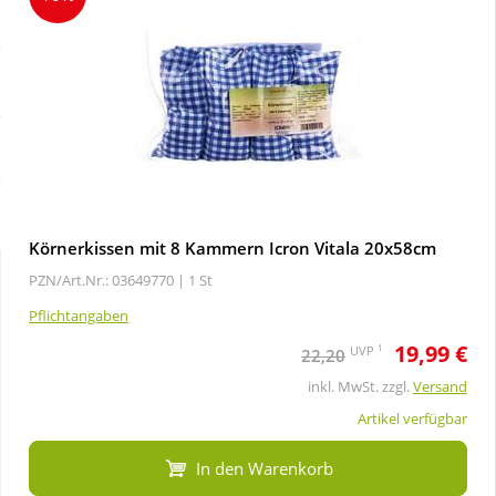
Sale
Körperpflege & Kosmetik
Schnäppchen
Liebe & Erotik
Sparsets
Mutter & Kind
Täglich gut versorgt
Nahrungsergänzung
Körnerkissen mit 8 Kammern Icron Vitala 20x58cm
PZN/Art.Nr.: 03649770 |
1 St
Natur & Homöopathie
Pflichtangaben
19,99 €
Sanitätshaus
1
UVP
22,20
inkl. MwSt. zzgl.
Versand
Sport & Fitness
Artikel verfügbar
In den Warenkorb
Tierbedarf