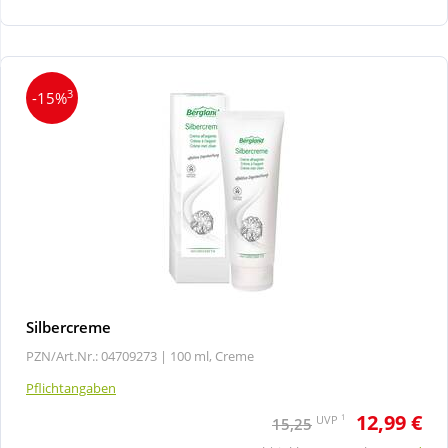
Wellness
3
-15%
Silbercreme
PZN/Art.Nr.: 04709273 |
100 ml, Creme
Pflichtangaben
12,99 €
1
UVP
15,25