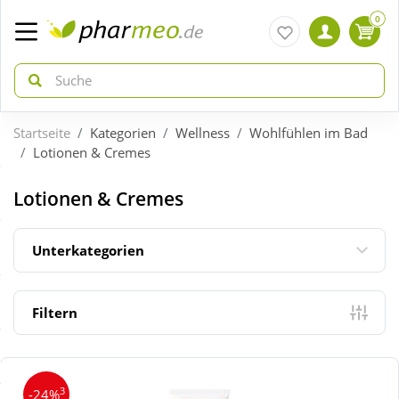
0
Startseite
Kategorien
Wellness
Wohlfühlen im Bad
zurück
zurück
Lotionen & Cremes
ÜBERSICHT AKTIONEN
ÜBERSICHT KATEGORIEN
Lotionen & Cremes
Aktuelle Coupons
Arzneimittel
Unterkategorien
Gratis dazu
Bio & Genuss
Filtern
Neuheiten
Diabetes
3
-24%