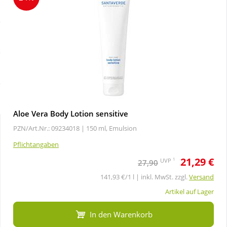
Sale
Körperpflege & Kosmetik
Schnäppchen
Liebe & Erotik
Sparsets
Mutter & Kind
Täglich gut versorgt
Nahrungsergänzung
Aloe Vera Body Lotion sensitive
PZN/Art.Nr.: 09234018 |
150 ml, Emulsion
Natur & Homöopathie
Pflichtangaben
21,29 €
Sanitätshaus
1
UVP
27,90
141,93 €/1 l | inkl. MwSt. zzgl.
Versand
Sport & Fitness
Artikel auf Lager
In den Warenkorb
Tierbedarf