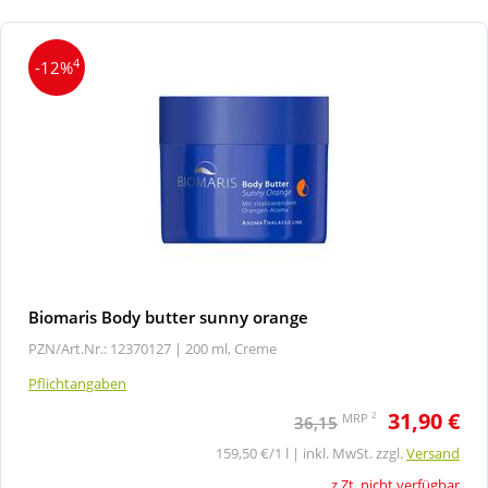
4
-12%
Biomaris Body butter sunny orange
PZN/Art.Nr.: 12370127 |
200 ml, Creme
Pflichtangaben
31,90 €
2
MRP
36,15
159,50 €/1 l | inkl. MwSt. zzgl.
Versand
z.Zt. nicht verfügbar