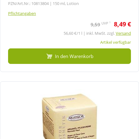
PZN/Art.Nr.: 10813804 |
150 ml, Lotion
Pflichtangaben
8,49 €
1
UVP
9,59
56,60 €/1 l | inkl. MwSt. zzgl.
Versand
Artikel verfügbar
In den Warenkorb