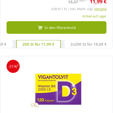
11,99 €
MRP
15,37
0,06 €/1 St | inkl. MwSt. zzgl.
Versand
Artikel auf Lager
In den Warenkorb
49 €
200 St für 11,99 €
2x200 St für 18,68 €
3
-31%