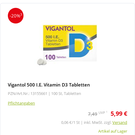
3
-20%
Vigantol 500 I.E. Vitamin D3 Tabletten
PZN/Art.Nr.: 13155661 |
100 St, Tabletten
Pflichtangaben
5,99 €
1
UVP
7,49
0,06 €/1 St | inkl. MwSt. zzgl.
Versand
Artikel auf Lager