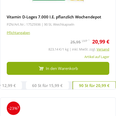
Vitamin D-Loges 7.000 I.E. pflanzlich Wochendepot
PZN/Art.Nr.: 17525936 |
90 St, Weichkapseln
Pflichtangaben
20,99 €
1
UVP
25,95
823,14 €/1 kg | inkl. MwSt. zzgl.
Versand
Artikel auf Lager
In den Warenkorb
r 12,99 €
60 St für 15,99 €
90 St für 20,99 €
3
-23%