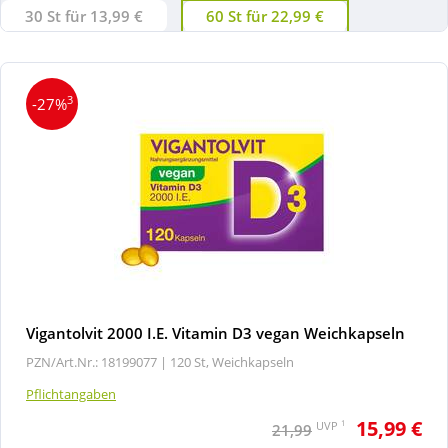
30 St für 13,99 €
60 St für 22,99 €
3
-27%
Vigantolvit 2000 I.E. Vitamin D3 vegan Weichkapseln
PZN/Art.Nr.: 18199077 |
120 St, Weichkapseln
Pflichtangaben
15,99 €
1
UVP
21,99