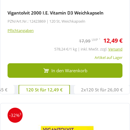
Vigantolvit 2000 I.E. Vitamin D3 Weichkapseln
PZN/Art.Nr.: 12423869 |
120 St, Weichkapseln
Pflichtangaben
12,49 €
1
UVP
17,99
578,24 €/1 kg | inkl. MwSt. zzgl.
Versand
Artikel auf Lager
In den Warenkorb
65 €
120 St für 12,49 €
2x120 St für 26,00 €
3
-32%