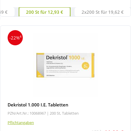
49 €
200 St für 12,93 €
2x200 St für 19,62 €
Wellness
4
-22%
Dekristol 1.000 I.E. Tabletten
PZN/Art.Nr.: 10068967 |
200 St, Tabletten
Pflichtangaben
2