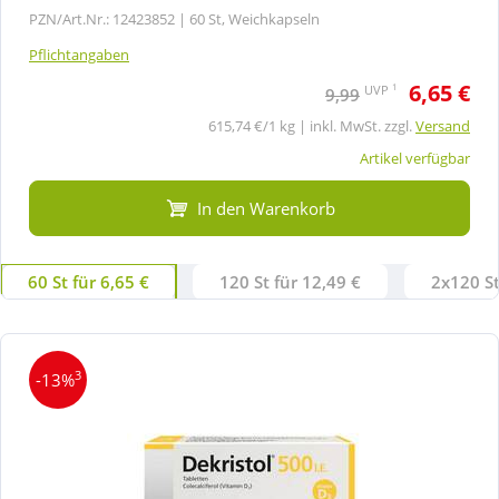
PZN/Art.Nr.: 12423852 |
60 St, Weichkapseln
Pflichtangaben
6,65 €
1
UVP
9,99
615,74 €/1 kg | inkl. MwSt. zzgl.
Versand
Artikel verfügbar
In den Warenkorb
60 St für 6,65 €
120 St für 12,49 €
2x120 St
3
-13%