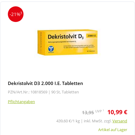
3
-21%
Dekristolvit D3 2.000 I.E. Tabletten
PZN/Art.Nr.: 10818569 |
90 St, Tabletten
Pflichtangaben
10,99 €
1
UVP
13,95
439,60 €/1 kg | inkl. MwSt. zzgl.
Versand
Artikel auf Lager