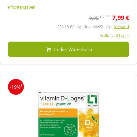
Pflichtangaben
7,99 €
1
UVP
9,95
223,18 €/1 kg | inkl. MwSt. zzgl.
Versand
Artikel auf Lager
In den Warenkorb
3
-19%