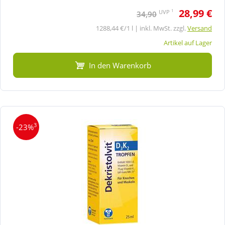
28,99 €
1
UVP
34,90
1288,44 €/1 l | inkl. MwSt. zzgl.
Versand
Artikel auf Lager
In den Warenkorb
3
-23%