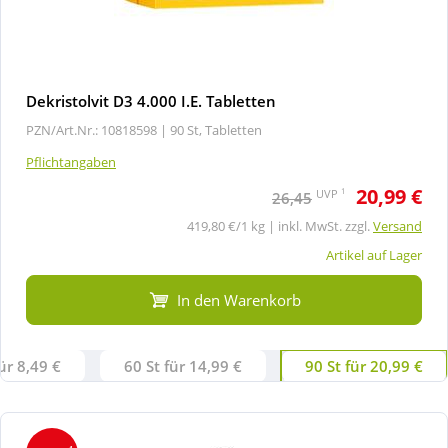
Dekristolvit D3 4.000 I.E. Tabletten
PZN/Art.Nr.: 10818598 |
90 St, Tabletten
Pflichtangaben
20,99 €
1
UVP
26,45
419,80 €/1 kg | inkl. MwSt. zzgl.
Versand
Artikel auf Lager
In den Warenkorb
ür 8,49 €
60 St für 14,99 €
90 St für 20,99 €