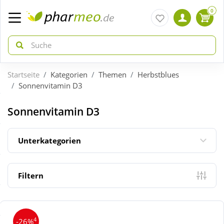
0
Startseite
Kategorien
Themen
Herbstblues
zurück
zurück
Sonnenvitamin D3
ÜBERSICHT AKTIONEN
ÜBERSICHT KATEGORIEN
Sonnenvitamin D3
Aktuelle Coupons
Arzneimittel
Unterkategorien
Gratis dazu
Bio & Genuss
Filtern
Neuheiten
Diabetes
4
-26%