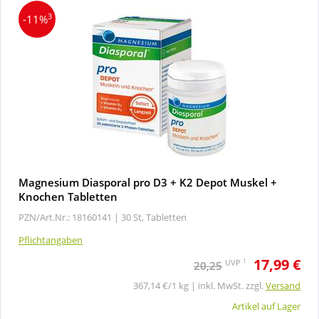
3
-11%
Magnesium Diasporal pro D3 + K2 Depot Muskel +
Knochen Tabletten
PZN/Art.Nr.: 18160141 |
30 St, Tabletten
Pflichtangaben
17,99 €
1
UVP
20,25
367,14 €/1 kg | inkl. MwSt. zzgl.
Versand
Artikel auf Lager