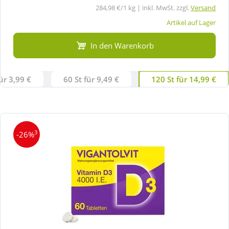
284,98 €/1 kg | inkl. MwSt. zzgl.
Versand
Artikel auf Lager
In den Warenkorb
ür 3,99 €
60 St für 9,49 €
120 St für 14,99 €
3
-26%