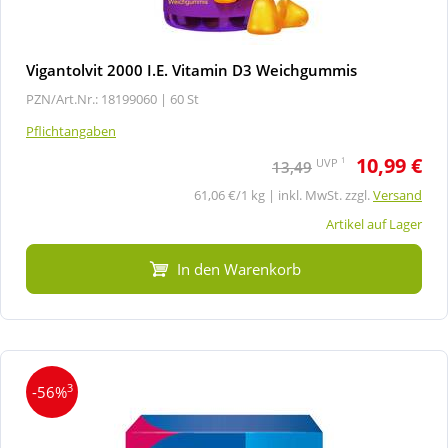
Vigantolvit 2000 I.E. Vitamin D3 Weichgummis
PZN/Art.Nr.: 18199060 |
60 St
Pflichtangaben
10,99 €
1
UVP
13,49
61,06 €/1 kg | inkl. MwSt. zzgl.
Versand
Artikel auf Lager
In den Warenkorb
3
-56%