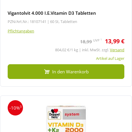
Vigantolvit 4.000 I.E.Vitamin D3 Tabletten
PZN/Art.Nr.: 18107141 |
60 St, Tabletten
Pflichtangaben
13,99 €
1
UVP
18,99
804,02 €/1 kg | inkl. MwSt. zzgl.
Versand
Artikel auf Lager
In den Warenkorb
3
-10%