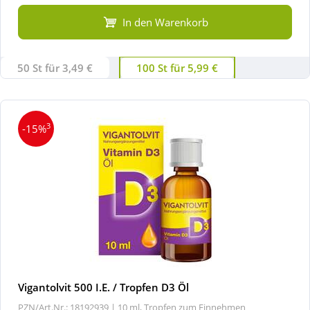
In den Warenkorb
50 St für 3,49 €
100 St für 5,99 €
3
-15%
Vigantolvit 500 I.E. / Tropfen D3 Öl
PZN/Art.Nr.: 18192939 |
10 ml, Tropfen zum Einnehmen