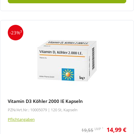
3
-23%
Vitamin D3 Köhler 2000 IE Kapseln
PZN/Art.Nr.: 10005079 |
120 St, Kapseln
Pflichtangaben
14,99 €
1
UVP
19,55