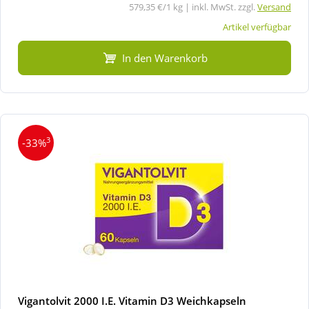
579,35 €/1 kg | inkl. MwSt. zzgl.
Versand
Artikel verfügbar
In den Warenkorb
3
-33%
Vigantolvit 2000 I.E. Vitamin D3 Weichkapseln