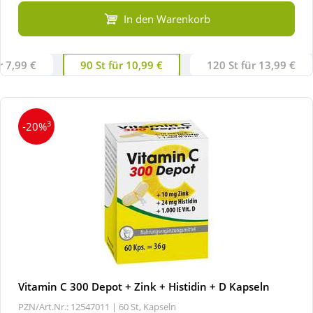
In den Warenkorb
r 7,99 €
90 St für 10,99 €
120 St für 13,99 €
3
-20%
Vitamin C 300 Depot + Zink + Histidin + D Kapseln
PZN/Art.Nr.: 12547011 |
60 St, Kapseln