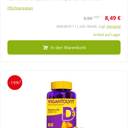
Pflichtangaben
8,49 €
1
UVP
9,99
849,00 €/1 l | inkl. MwSt. zzgl.
Versand
Artikel auf Lager
In den Warenkorb
3
-19%