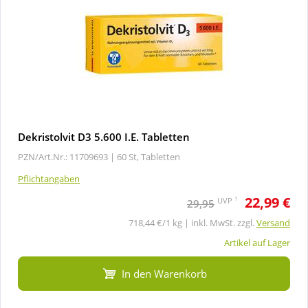
Dekristolvit D3 5.600 I.E. Tabletten
PZN/Art.Nr.: 11709693 |
60 St, Tabletten
Pflichtangaben
22,99 €
1
UVP
29,95
718,44 €/1 kg | inkl. MwSt. zzgl.
Versand
Artikel auf Lager
In den Warenkorb