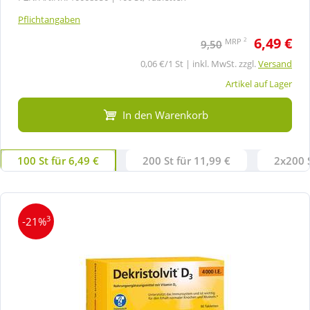
Pflichtangaben
6,49 €
2
MRP
9,50
0,06 €/1 St | inkl. MwSt. zzgl.
Versand
Artikel auf Lager
In den Warenkorb
100 St für 6,49 €
200 St für 11,99 €
2x200 S
3
-21%