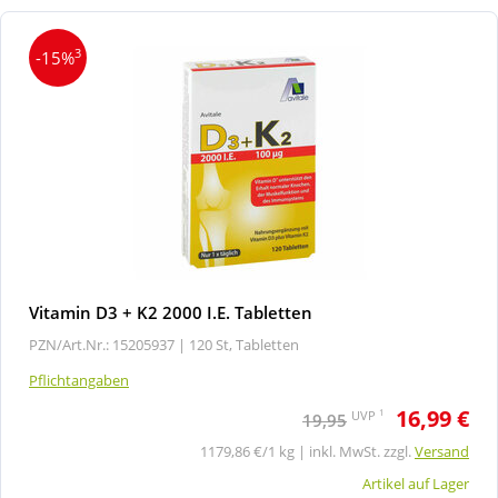
3
-15%
Vitamin D3 + K2 2000 I.E. Tabletten
PZN/Art.Nr.: 15205937 |
120 St, Tabletten
Pflichtangaben
16,99 €
1
UVP
19,95
1179,86 €/1 kg | inkl. MwSt. zzgl.
Versand
Artikel auf Lager