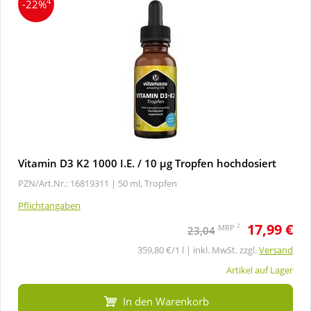
4
-22%
Vitamin D3 K2 1000 I.E. / 10 µg Tropfen hochdosiert
PZN/Art.Nr.: 16819311 |
50 ml, Tropfen
Pflichtangaben
17,99 €
2
MRP
23,04
359,80 €/1 l | inkl. MwSt. zzgl.
Versand
Artikel auf Lager
In den Warenkorb