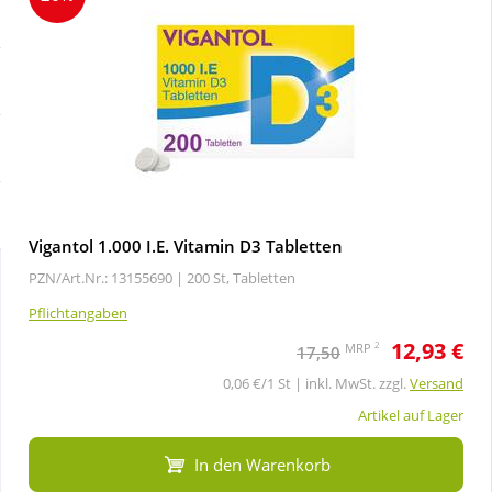
Sale
Körperpflege & Kosmetik
Schnäppchen
Liebe & Erotik
Sparsets
Mutter & Kind
Täglich gut versorgt
Nahrungsergänzung
Vigantol 1.000 I.E. Vitamin D3 Tabletten
PZN/Art.Nr.: 13155690 |
200 St, Tabletten
Natur & Homöopathie
Pflichtangaben
12,93 €
Sanitätshaus
2
MRP
17,50
0,06 €/1 St | inkl. MwSt. zzgl.
Versand
Sport & Fitness
Artikel auf Lager
In den Warenkorb
Tierbedarf