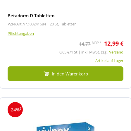
Betadorm D Tabletten
PZN/Art.Nr.: 03241684 |
20 St, Tabletten
Pflichtangaben
12,99 €
2
MRP
14,77
0,65 €/1 St | inkl. MwSt. zzgl.
Versand
Artikel auf Lager
In den Warenkorb
3
-24%