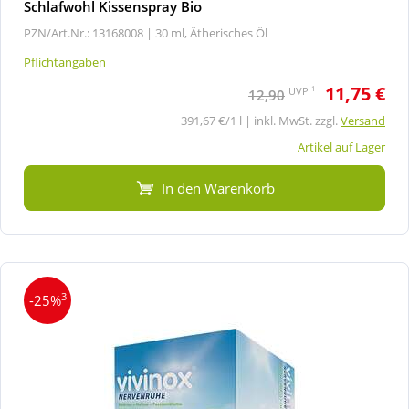
Schlafwohl Kissenspray Bio
PZN/Art.Nr.: 13168008 |
30 ml, Ätherisches Öl
Pflichtangaben
11,75 €
1
UVP
12,90
391,67 €/1 l | inkl. MwSt. zzgl.
Versand
Artikel auf Lager
In den Warenkorb
3
-25%