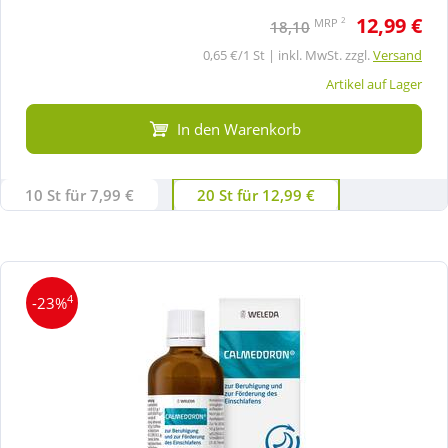
12,99 €
2
MRP
18,10
0,65 €/1 St | inkl. MwSt. zzgl.
Versand
Artikel auf Lager
In den Warenkorb
10 St für 7,99 €
20 St für 12,99 €
4
-23%