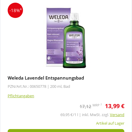
4
-18%
Weleda Lavendel Entspannungsbad
PZN/Art.Nr.: 00650778 |
200 ml, Bad
Pflichtangaben
13,99 €
2
MRP
17,12
69,95 €/1 l | inkl. MwSt. zzgl.
Versand
Artikel auf Lager