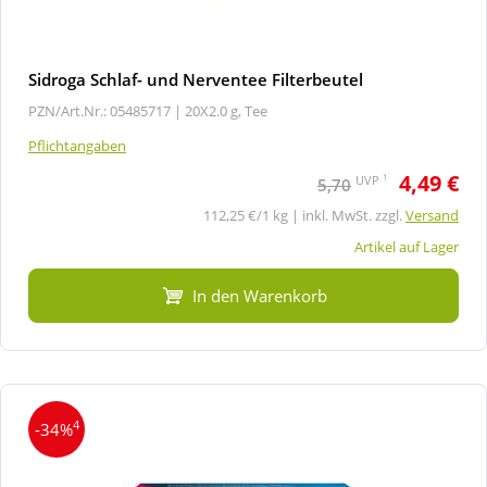
Sidroga Schlaf- und Nerventee Filterbeutel
PZN/Art.Nr.: 05485717 |
20X2.0 g, Tee
Pflichtangaben
4,49 €
1
UVP
5,70
112,25 €/1 kg | inkl. MwSt. zzgl.
Versand
Artikel auf Lager
In den Warenkorb
4
-34%