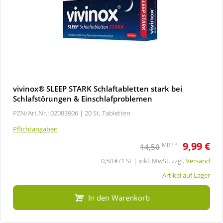
vivinox® SLEEP STARK Schlaftabletten stark bei
Schlafstörungen & Einschlafproblemen
PZN/Art.Nr.: 02083906 |
20 St, Tabletten
Pflichtangaben
9,99 €
2
MRP
14,50
0,50 €/1 St | inkl. MwSt. zzgl.
Versand
Artikel auf Lager
In den Warenkorb