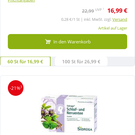
16,99 €
1
UVP
22,99
0,28 €/1 St | inkl. MwSt. zzgl.
Versand
Artikel auf Lager
In den Warenkorb
60 St für 16,99 €
100 St für 26,99 €
3
-21%