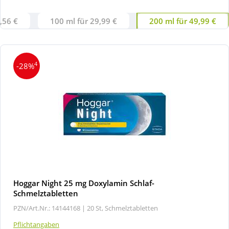
,56 €
100 ml für 29,99 €
200 ml für 49,99 €
4
-28%
Hoggar Night 25 mg Doxylamin Schlaf-
Schmelztabletten
PZN/Art.Nr.: 14144168 |
20 St, Schmelztabletten
Pflichtangaben