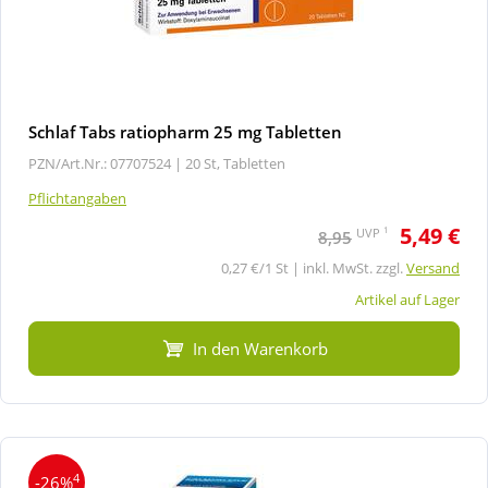
Schlaf Tabs ratiopharm 25 mg Tabletten
PZN/Art.Nr.: 07707524 |
20 St, Tabletten
Pflichtangaben
5,49 €
1
UVP
8,95
0,27 €/1 St | inkl. MwSt. zzgl.
Versand
Artikel auf Lager
In den Warenkorb
4
-26%