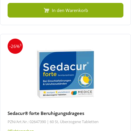
In den Warenkorb
3
-26%
Sedacur® forte Beruhigungsdragees
PZN/Art.Nr.: 02647390 |
60 St, Überzogene Tabletten
Pflichtangaben