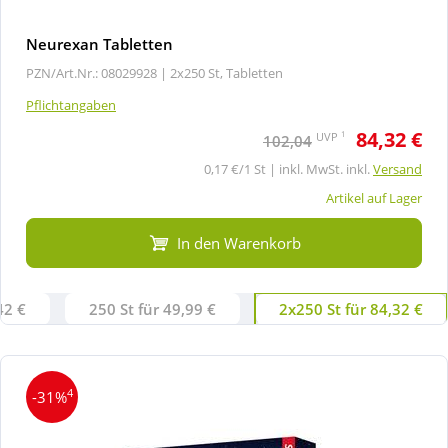
Neurexan Tabletten
PZN/Art.Nr.: 08029928 |
2x250 St, Tabletten
Pflichtangaben
84,32 €
1
UVP
102,04
0,17 €/1 St | inkl. MwSt. inkl.
Versand
Artikel auf Lager
In den Warenkorb
42 €
250 St für 49,99 €
2x250 St für 84,32 €
4
-31%