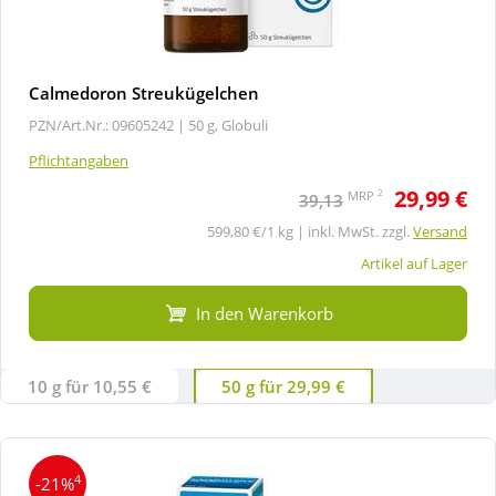
Calmedoron Streukügelchen
PZN/Art.Nr.: 09605242 |
50 g, Globuli
Pflichtangaben
29,99 €
2
MRP
39,13
599,80 €/1 kg | inkl. MwSt. zzgl.
Versand
Artikel auf Lager
In den Warenkorb
10 g für 10,55 €
50 g für 29,99 €
4
-21%