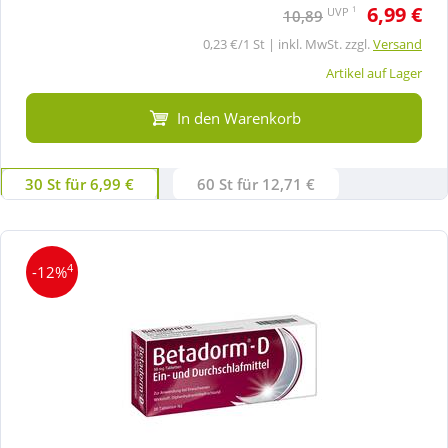
6,99 €
1
UVP
10,89
0,23 €/1 St | inkl. MwSt. zzgl.
Versand
Artikel auf Lager
In den Warenkorb
30 St für 6,99 €
60 St für 12,71 €
4
-12%