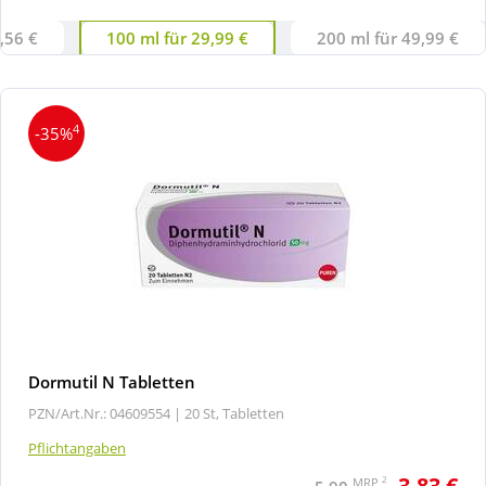
,56 €
100 ml für 29,99 €
200 ml für 49,99 €
4
-35%
Dormutil N Tabletten
PZN/Art.Nr.: 04609554 |
20 St, Tabletten
Pflichtangaben
3,83 €
2
MRP