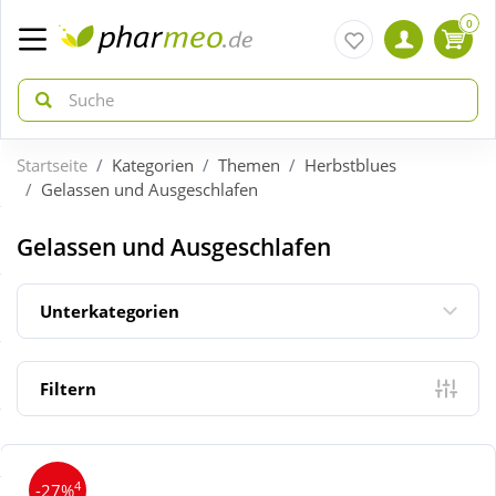
0
Startseite
Kategorien
Themen
Herbstblues
zurück
zurück
Gelassen und Ausgeschlafen
ÜBERSICHT AKTIONEN
ÜBERSICHT KATEGORIEN
Gelassen und Ausgeschlafen
Aktuelle Coupons
Arzneimittel
Unterkategorien
Gratis dazu
Bio & Genuss
Filtern
Neuheiten
Diabetes
4
-27%