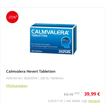
4
-25%
Calmvalera Hevert Tabletten
PZN/Art.Nr.: 09263534 |
200 St, Tabletten
Pflichtangaben
39,99 €
2
MRP
53,16
0,20 €/1 St | inkl. MwSt. zzgl.
Versand