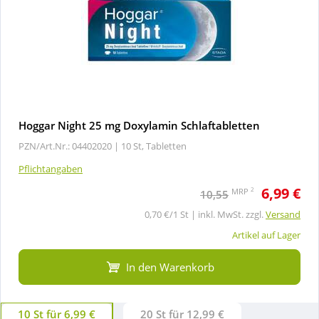
Hoggar Night 25 mg Doxylamin Schlaftabletten
PZN/Art.Nr.: 04402020 |
10 St, Tabletten
Pflichtangaben
6,99 €
2
MRP
10,55
0,70 €/1 St | inkl. MwSt. zzgl.
Versand
Artikel auf Lager
In den Warenkorb
10 St für 6,99 €
20 St für 12,99 €