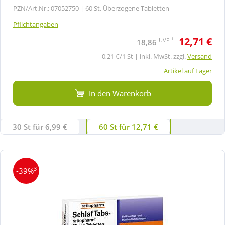
PZN/Art.Nr.: 07052750 |
60 St, Überzogene Tabletten
Pflichtangaben
12,71 €
1
UVP
18,86
0,21 €/1 St | inkl. MwSt. zzgl.
Versand
Artikel auf Lager
In den Warenkorb
30 St für 6,99 €
60 St für 12,71 €
3
-39%