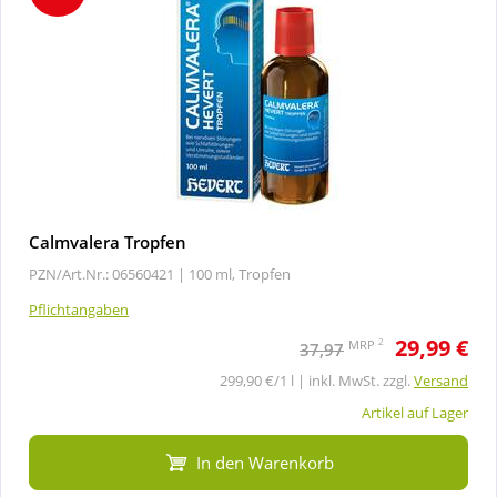
Calmvalera Tropfen
PZN/Art.Nr.: 06560421 |
100 ml, Tropfen
Pflichtangaben
29,99 €
2
MRP
37,97
299,90 €/1 l | inkl. MwSt. zzgl.
Versand
Artikel auf Lager
In den Warenkorb