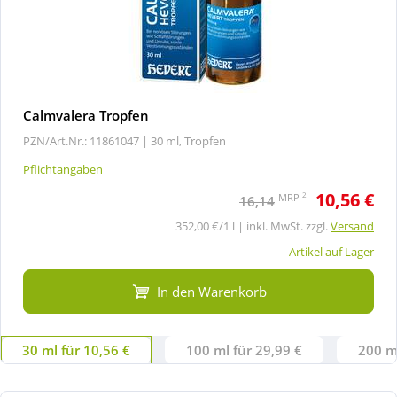
Calmvalera Tropfen
PZN/Art.Nr.: 11861047 |
30 ml, Tropfen
Pflichtangaben
10,56 €
2
MRP
16,14
352,00 €/1 l | inkl. MwSt. zzgl.
Versand
Artikel auf Lager
In den Warenkorb
30 ml für 10,56 €
100 ml für 29,99 €
200 ml