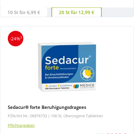
10 St für 6,99 €
20 St für 12,99 €
Wellness
3
-24%
Sedacur® forte Beruhigungsdragees
PZN/Art.Nr.: 06876733 |
100 St, Überzogene Tabletten
Pflichtangaben
1