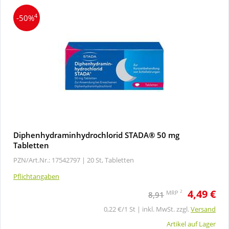
4
-50%
Diphenhydraminhydrochlorid STADA® 50 mg
Tabletten
PZN/Art.Nr.: 17542797 |
20 St, Tabletten
Pflichtangaben
4,49 €
2
MRP
8,91
0,22 €/1 St | inkl. MwSt. zzgl.
Versand
Artikel auf Lager