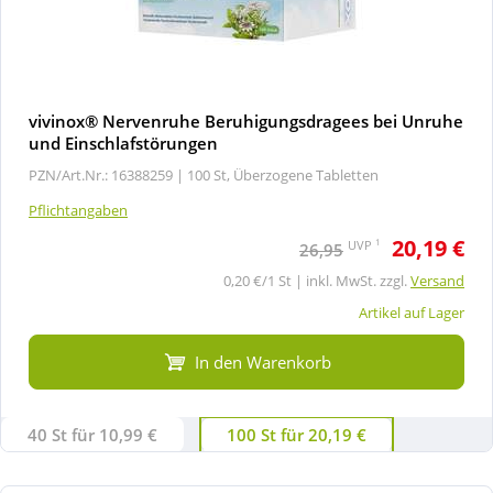
vivinox® Nervenruhe Beruhigungsdragees bei Unruhe
und Einschlafstörungen
PZN/Art.Nr.: 16388259 |
100 St, Überzogene Tabletten
Pflichtangaben
20,19 €
1
UVP
26,95
0,20 €/1 St | inkl. MwSt. zzgl.
Versand
Artikel auf Lager
In den Warenkorb
40 St für 10,99 €
100 St für 20,19 €