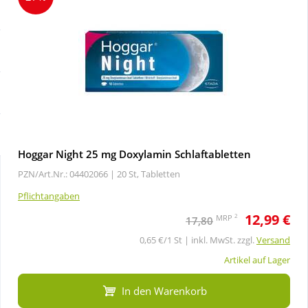
Sale
Körperpflege & Kosmetik
Schnäppchen
Liebe & Erotik
Sparsets
Mutter & Kind
Täglich gut versorgt
Nahrungsergänzung
Hoggar Night 25 mg Doxylamin Schlaftabletten
PZN/Art.Nr.: 04402066 |
20 St, Tabletten
Natur & Homöopathie
Pflichtangaben
12,99 €
Sanitätshaus
2
MRP
17,80
0,65 €/1 St | inkl. MwSt. zzgl.
Versand
Sport & Fitness
Artikel auf Lager
In den Warenkorb
Tierbedarf