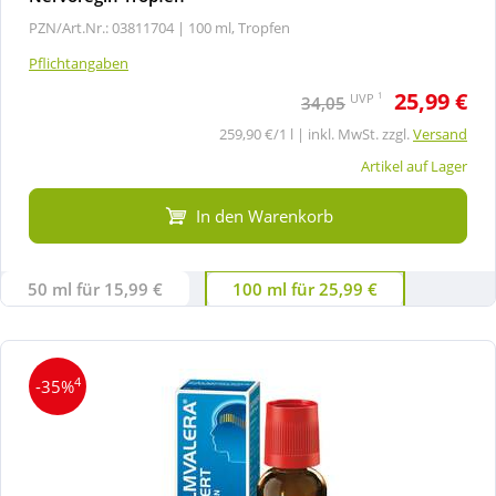
PZN/Art.Nr.: 03811704 |
100 ml, Tropfen
Pflichtangaben
25,99 €
1
UVP
34,05
259,90 €/1 l | inkl. MwSt. zzgl.
Versand
Artikel auf Lager
In den Warenkorb
50 ml für 15,99 €
100 ml für 25,99 €
4
-35%