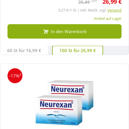
26,99 €
UVP
35,49
0,27 €/1 St | inkl. MwSt. zzgl.
Versand
Artikel auf Lager
In den Warenkorb
60 St für 16,99 €
100 St für 26,99 €
3
-17%