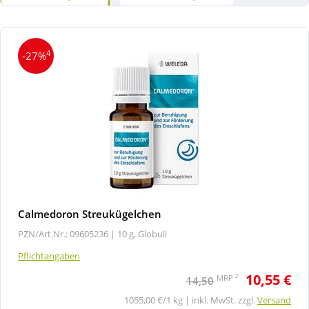
4
-27%
Calmedoron Streukügelchen
PZN/Art.Nr.: 09605236 |
10 g, Globuli
Pflichtangaben
10,55 €
2
MRP
14,50
1055,00 €/1 kg | inkl. MwSt. zzgl.
Versand