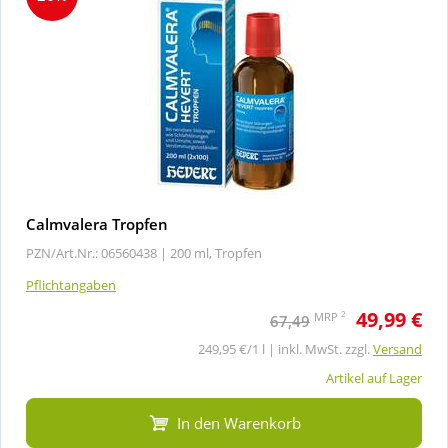
Calmvalera Tropfen
PZN/Art.Nr.: 06560438 |
200 ml, Tropfen
Pflichtangaben
49,99 €
2
MRP
67,49
249,95 €/1 l | inkl. MwSt. zzgl.
Versand
Artikel auf Lager
In den Warenkorb