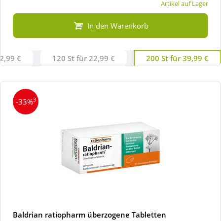
Artikel auf Lager
In den Warenkorb
12,99 €
120 St für 22,99 €
200 St für 39,99 €
3
-33%
Baldrian ratiopharm überzogene Tabletten