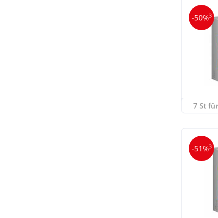
3
-50%
7 St fü
3
-51%