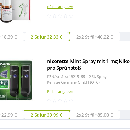
Pflichtangaben
r 18,39 €
2 St für 32,33 €
2x2 St für 46,22 €
nicorette Mint Spray mit 1 mg Niko
pro Sprühstoß
PZN/Art.Nr.: 18215155 |
2 St, Spray
|
Kenvue Germany GmbH (OTC)
Pflichtangaben
r 22,99 €
2 St für 39,99 €
2x2 St für 85,00 €