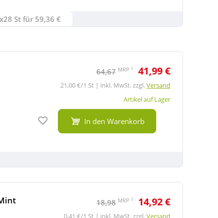
x28 St für 59,36 €
41,99 €
2
MRP
64,67
21,00 €/1 St | inkl. MwSt. zzgl.
Versand
Artikel auf Lager
Auf den Merkzettel
In den Warenkorb
Mint
14,92 €
2
MRP
18,98
0,41 €/1 St | inkl. MwSt. zzgl.
Versand