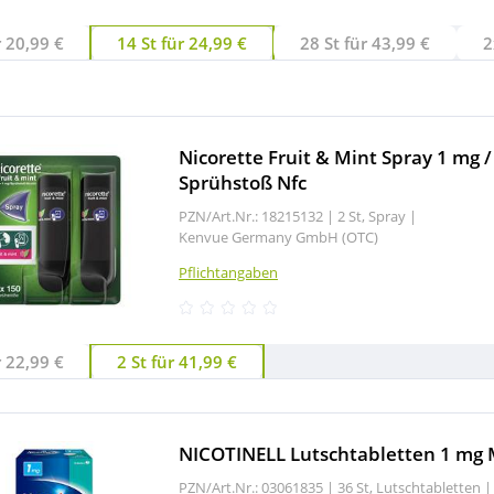
r 20,99 €
14 St für 24,99 €
28 St für 43,99 €
2
Nicorette Fruit & Mint Spray 1 mg /
Sprühstoß Nfc
PZN/Art.Nr.: 18215132 |
2 St, Spray
|
Kenvue Germany GmbH (OTC)
Pflichtangaben
r 22,99 €
2 St für 41,99 €
NICOTINELL Lutschtabletten 1 mg 
PZN/Art.Nr.: 03061835 |
36 St, Lutschtabletten
|