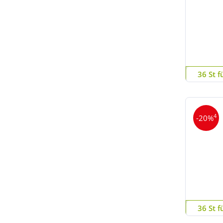
36 St f
4
-20%
36 St f