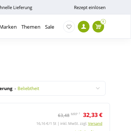
hnelle Lieferung
Rezept einlösen
0
Marken
Themen
Sale
ierung
Beliebtheit
32,33 €
2
MRP
63,48
16,16 €/1 St | inkl. MwSt. zzgl.
Versand