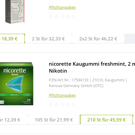
Pflichtangaben
r 18,39 €
2 St für 32,33 €
2x2 St für 46,22 €
nicorette Kaugummi freshmint, 2 
Nikotin
PZN/Art.Nr.: 17594133 |
210 St, Kaugummi
|
Kenvue Germany GmbH (OTC)
Pflichtangaben
ür 12,39 €
105 St für 21,99 €
210 St für 45,59 €