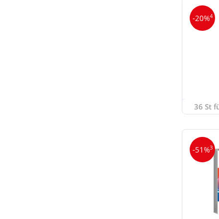
4
-20%
36 St f
3
-51%