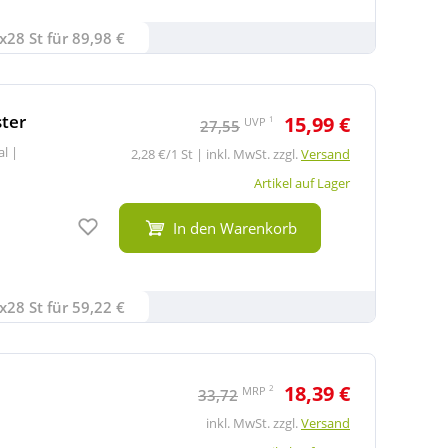
x28 St für 89,98 €
ter
15,99 €
1
UVP
27,55
al
|
2,28 €/1 St | inkl. MwSt. zzgl.
Versand
Artikel auf Lager
Auf den Merkzettel
In den Warenkorb
x28 St für 59,22 €
18,39 €
2
MRP
33,72
inkl. MwSt. zzgl.
Versand