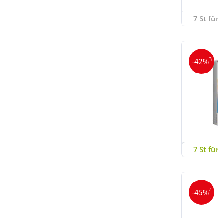
7 St fü
3
-42%
7 St fü
4
-45%