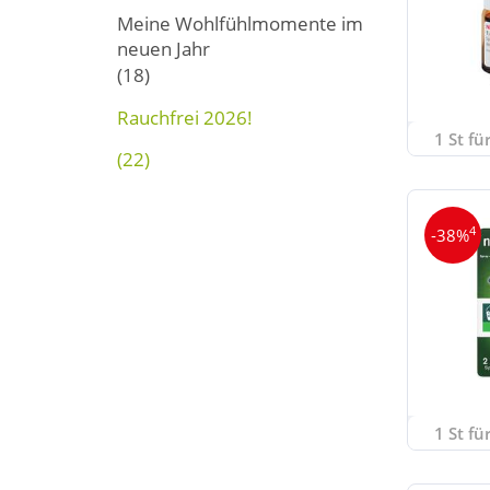
Meine Wohlfühlmomente im
neuen Jahr
(18)
Rauchfrei 2026!
1 St fü
(22)
4
-38%
1 St fü