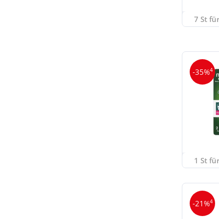
7 St fü
4
-35%
1 St fü
4
-21%