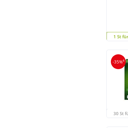
1 St fü
4
-35%
30 St f