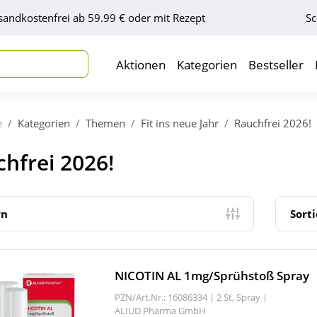
sandkostenfrei ab 59.99 € oder mit Rezept
Sc
Aktionen
Kategorien
Bestseller
e
Kategorien
Themen
Fit ins neue Jahr
Rauchfrei 2026!
hfrei 2026!
rn
Sort
NICOTIN AL 1mg/Sprühstoß Spray
PZN/Art.Nr.: 16086334 |
2 St, Spray
|
ALIUD Pharma GmbH