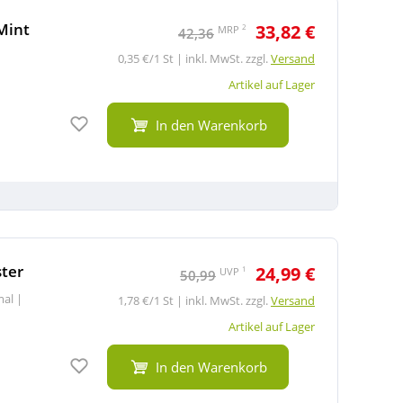
Mint
33,82 €
2
MRP
42,36
0,35 €/1 St | inkl. MwSt. zzgl.
Versand
Artikel auf Lager
Auf den Merkzettel
In den Warenkorb
ter
24,99 €
1
UVP
50,99
rmal
|
1,78 €/1 St | inkl. MwSt. zzgl.
Versand
Artikel auf Lager
Auf den Merkzettel
In den Warenkorb