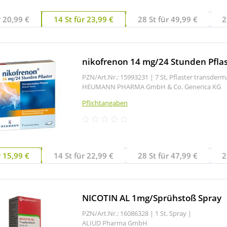
r 20,99 €
14 St für 23,99 €
28 St für 49,99 €
2
nikofrenon 14 mg/24 Stunden Pflas
PZN/Art.Nr.: 15993231 |
7 St, Pflaster transderm
HEUMANN PHARMA GmbH & Co. Generica KG
Pflichtangaben
r 15,99 €
14 St für 22,99 €
28 St für 47,99 €
2
NICOTIN AL 1mg/Sprühstoß Spray
PZN/Art.Nr.: 16086328 |
1 St, Spray
|
ALIUD Pharma GmbH