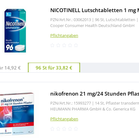
NICOTINELL Lutschtabletten 1 mg 
PZN/Art.Nr.: 03062013 |
96 St, Lutschtabletten
|
Cooper Consumer Health Deutschland GmbH
Pflichtangaben
ür 14,92 €
96 St für 33,82 €
nikofrenon 21 mg/24 Stunden Pflas
PZN/Art.Nr.: 15993277 |
14 St, Pflaster transde
HEUMANN PHARMA GmbH & Co. Generica KG
Pflichtangaben