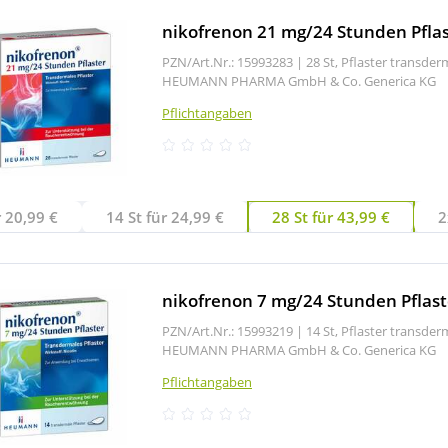
nikofrenon 21 mg/24 Stunden Pflas
PZN/Art.Nr.: 15993283 |
28 St, Pflaster transde
HEUMANN PHARMA GmbH & Co. Generica KG
Pflichtangaben
r 20,99 €
14 St für 24,99 €
28 St für 43,99 €
2
nikofrenon 7 mg/24 Stunden Pflast
PZN/Art.Nr.: 15993219 |
14 St, Pflaster transde
HEUMANN PHARMA GmbH & Co. Generica KG
Pflichtangaben