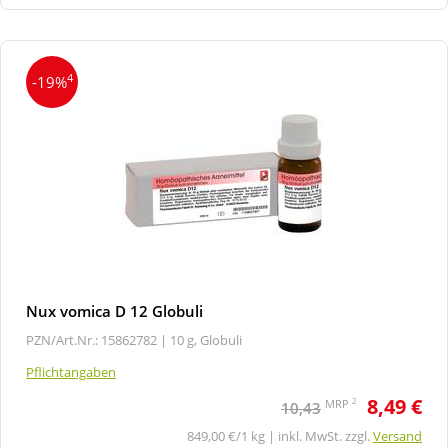
4
-19%
Nux vomica D 12 Globuli
PZN/Art.Nr.: 15862782 |
10 g, Globuli
Pflichtangaben
8,49 €
2
MRP
10,43
849,00 €/1 kg | inkl. MwSt. zzgl.
Versand