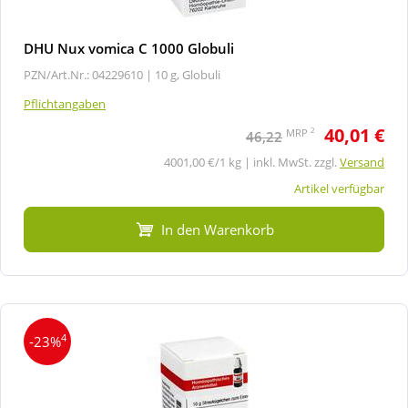
DHU Nux vomica C 1000 Globuli
PZN/Art.Nr.: 04229610 |
10 g, Globuli
Pflichtangaben
40,01 €
2
MRP
46,22
4001,00 €/1 kg | inkl. MwSt. zzgl.
Versand
Artikel verfügbar
In den Warenkorb
4
-23%