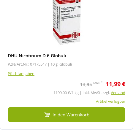
DHU Nicotinum D 6 Globuli
PZN/Art.Nr.: 07175547 |
10 g, Globuli
Pflichtangaben
11,99 €
2
MRP
13,95
1199,00 €/1 kg | inkl. MwSt. zzgl.
Versand
Artikel verfügbar
In den Warenkorb