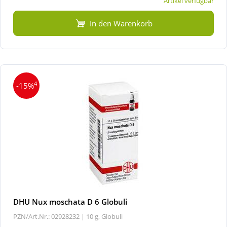
Artikel verfügbar
In den Warenkorb
4
-15%
DHU Nux moschata D 6 Globuli
PZN/Art.Nr.: 02928232 |
10 g, Globuli