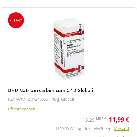
4
-10%
DHU Natrium carbonicum C 12 Globuli
PZN/Art.Nr.: 07248855 |
10 g, Globuli
Pflichtangaben
11,99 €
2
MRP
13,29
1199,00 €/1 kg | inkl. MwSt. zzgl.
Versand