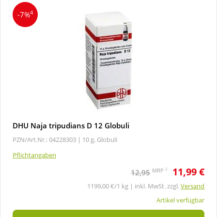
4
-7%
DHU Naja tripudians D 12 Globuli
PZN/Art.Nr.: 04228303 |
10 g, Globuli
Pflichtangaben
11,99 €
2
MRP
12,95
1199,00 €/1 kg | inkl. MwSt. zzgl.
Versand
Artikel verfügbar