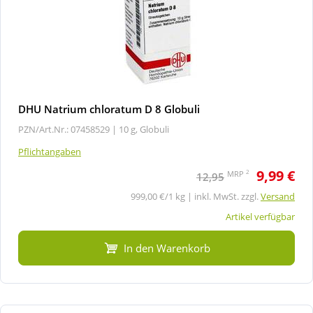
DHU Natrium chloratum D 8 Globuli
PZN/Art.Nr.: 07458529 |
10 g, Globuli
Pflichtangaben
9,99 €
2
MRP
12,95
999,00 €/1 kg | inkl. MwSt. zzgl.
Versand
Artikel verfügbar
In den Warenkorb