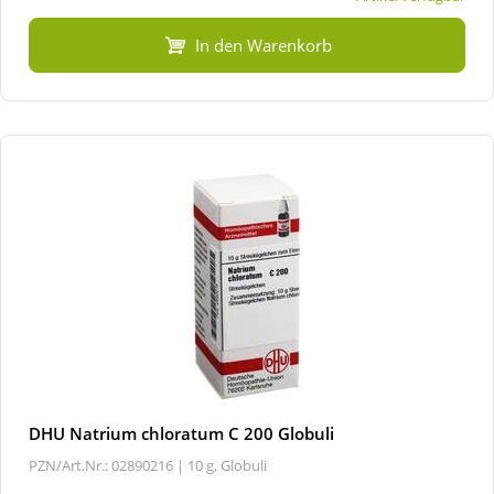
In den Warenkorb
DHU Natrium chloratum C 200 Globuli
PZN/Art.Nr.: 02890216 |
10 g, Globuli