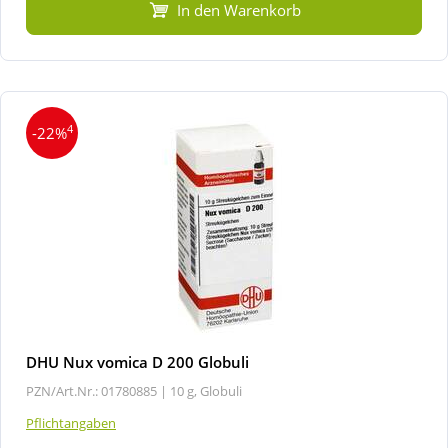
In den Warenkorb
4
-22%
DHU Nux vomica D 200 Globuli
PZN/Art.Nr.: 01780885 |
10 g, Globuli
Pflichtangaben