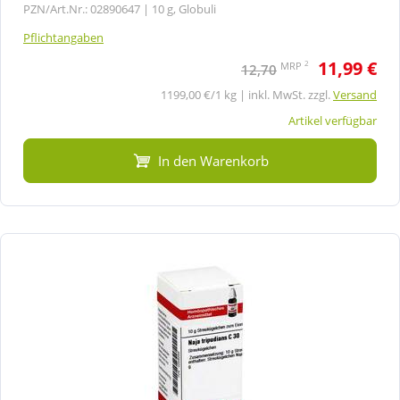
PZN/Art.Nr.: 02890647 |
10 g, Globuli
Pflichtangaben
11,99 €
2
MRP
12,70
1199,00 €/1 kg | inkl. MwSt. zzgl.
Versand
Artikel verfügbar
In den Warenkorb