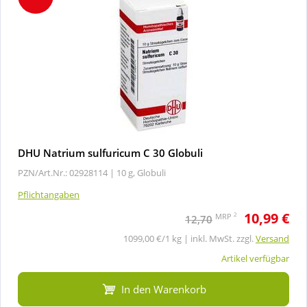
DHU Natrium sulfuricum C 30 Globuli
PZN/Art.Nr.: 02928114 |
10 g, Globuli
Pflichtangaben
10,99 €
2
MRP
12,70
1099,00 €/1 kg | inkl. MwSt. zzgl.
Versand
Artikel verfügbar
In den Warenkorb