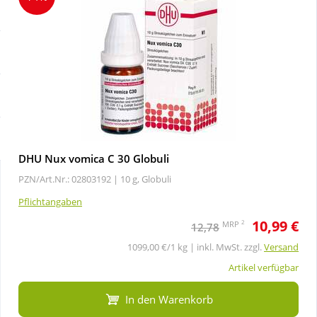
Sale
Körperpflege & Kosmetik
Schnäppchen
Liebe & Erotik
Sparsets
Mutter & Kind
Täglich gut versorgt
Nahrungsergänzung
DHU Nux vomica C 30 Globuli
PZN/Art.Nr.: 02803192 |
10 g, Globuli
Natur & Homöopathie
Pflichtangaben
10,99 €
Sanitätshaus
2
MRP
12,78
1099,00 €/1 kg | inkl. MwSt. zzgl.
Versand
Sport & Fitness
Artikel verfügbar
In den Warenkorb
Tierbedarf