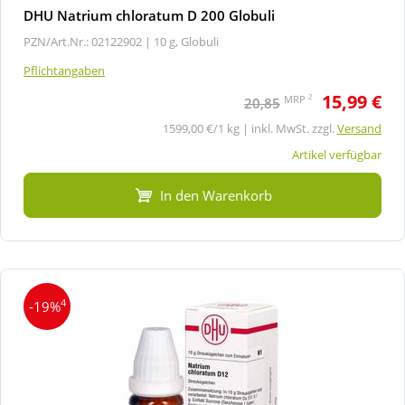
DHU Natrium chloratum D 200 Globuli
PZN/Art.Nr.: 02122902 |
10 g, Globuli
Pflichtangaben
15,99 €
2
MRP
20,85
1599,00 €/1 kg | inkl. MwSt. zzgl.
Versand
Artikel verfügbar
In den Warenkorb
4
-19%