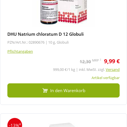
DHU Natrium chloratum D 12 Globuli
PZN/Art.Nr.: 02890676 |
10 g, Globuli
Pflichtangaben
9,99 €
2
MRP
12,30
999,00 €/1 kg | inkl. MwSt. zzgl.
Versand
Artikel verfügbar
In den Warenkorb
4
-13%