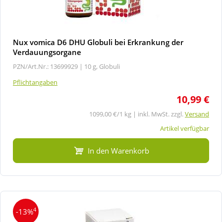
Nux vomica D6 DHU Globuli bei Erkrankung der
Verdauungsorgane
PZN/Art.Nr.: 13699929 |
10 g, Globuli
Pflichtangaben
10,99 €
1099,00 €/1 kg | inkl. MwSt. zzgl.
Versand
Artikel verfügbar
In den Warenkorb
4
-13%