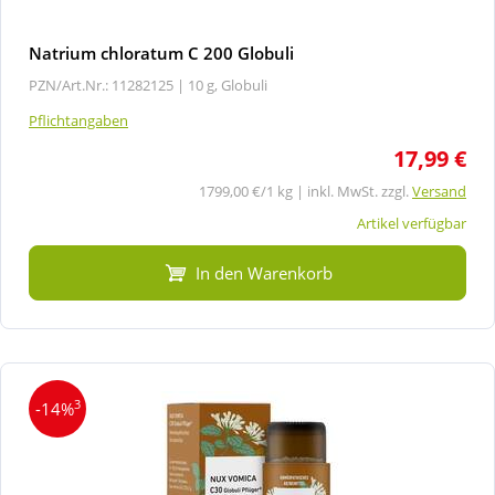
Natrium chloratum C 200 Globuli
PZN/Art.Nr.: 11282125 |
10 g, Globuli
Pflichtangaben
17,99 €
1799,00 €/1 kg | inkl. MwSt. zzgl.
Versand
Artikel verfügbar
In den Warenkorb
3
-14%