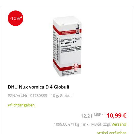
4
-10%
DHU Nux vomica D 4 Globuli
PZN/Art.Nr.: 01780833 |
10 g, Globuli
Pflichtangaben
10,99 €
2
MRP
12,21
1099,00 €/1 kg | inkl. MwSt. zzgl.
Versand
Artikel verfügbar