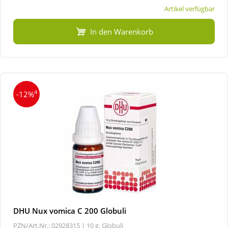
Artikel verfügbar
In den Warenkorb
4
-12%
DHU Nux vomica C 200 Globuli
PZN/Art.Nr.: 02928315 |
10 g, Globuli