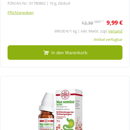
PZN/Art.Nr.: 01780862 |
10 g, Globuli
Pflichtangaben
9,99 €
2
MRP
12,30
999,00 €/1 kg | inkl. MwSt. zzgl.
Versand
Artikel verfügbar
In den Warenkorb