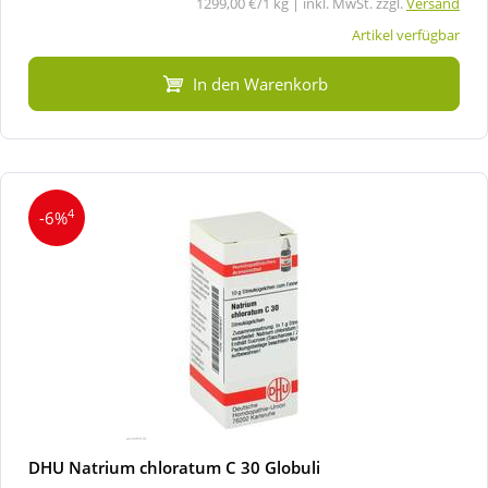
1299,00 €/1 kg | inkl. MwSt. zzgl.
Versand
Artikel verfügbar
In den Warenkorb
4
-6%
DHU Natrium chloratum C 30 Globuli