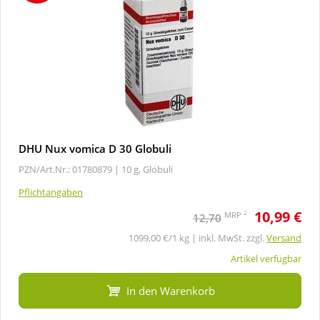
DHU Nux vomica D 30 Globuli
PZN/Art.Nr.: 01780879 |
10 g, Globuli
Pflichtangaben
10,99 €
2
MRP
12,70
1099,00 €/1 kg | inkl. MwSt. zzgl.
Versand
Artikel verfügbar
In den Warenkorb