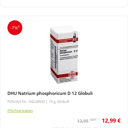
4
-7%
DHU Natrium phosphoricum D 12 Globuli
PZN/Art.Nr.: 04228935 |
10 g, Globuli
Pflichtangaben
12,99 €
2
MRP
13,95