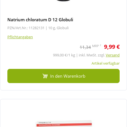
Natrium chloratum D 12 Globuli
PZN/Art.Nr.: 11282131 |
10 g, Globuli
Pflichtangaben
9,99 €
2
MRP
11,34
999,00 €/1 kg | inkl. MwSt. zzgl.
Versand
Artikel verfügbar
In den Warenkorb