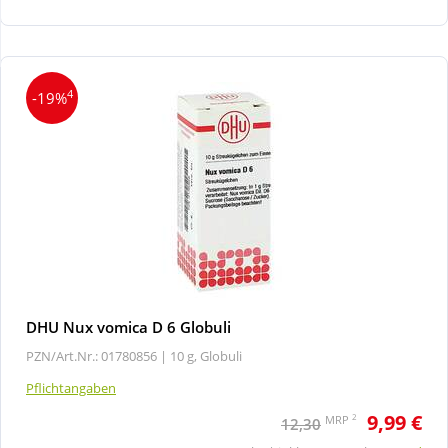
Wellness
4
-19%
DHU Nux vomica D 6 Globuli
PZN/Art.Nr.: 01780856 |
10 g, Globuli
Pflichtangaben
9,99 €
2
MRP
12,30