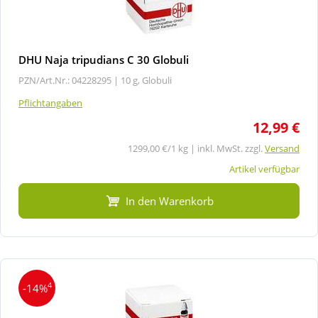
DHU Naja tripudians C 30 Globuli
PZN/Art.Nr.: 04228295 |
10 g, Globuli
Pflichtangaben
12,99 €
1299,00 €/1 kg | inkl. MwSt. zzgl.
Versand
Artikel verfügbar
In den Warenkorb
4
-14%