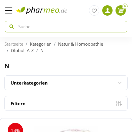
0
Startseite
Kategorien
Natur & Homöopathie
zurück
zurück
Globuli A-Z
N
ÜBERSICHT AKTIONEN
ÜBERSICHT KATEGORIEN
N
Aktuelle Coupons
Arzneimittel
Unterkategorien
Gratis dazu
Bio & Genuss
Filtern
Neuheiten
Diabetes
4
-14%