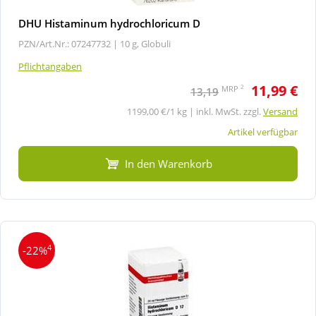
DHU Histaminum hydrochloricum D
PZN/Art.Nr.: 07247732 |
10 g, Globuli
Pflichtangaben
11,99 €
2
MRP
13,19
1199,00 €/1 kg | inkl. MwSt. zzgl.
Versand
Artikel verfügbar
In den Warenkorb
4
-22%