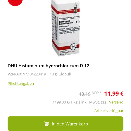
Sale
Körperpflege & Kosmetik
Schnäppchen
Liebe & Erotik
Sparsets
Mutter & Kind
Täglich gut versorgt
Nahrungsergänzung
DHU Histaminum hydrochloricum D 12
PZN/Art.Nr.: 04220419 |
10 g, Globuli
Natur & Homöopathie
Pflichtangaben
11,99 €
Sanitätshaus
2
MRP
13,19
1199,00 €/1 kg | inkl. MwSt. zzgl.
Versand
Sport & Fitness
Artikel verfügbar
In den Warenkorb
Tierbedarf