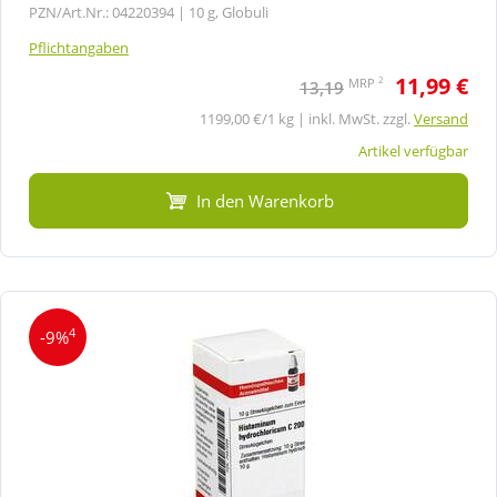
PZN/Art.Nr.: 04220394 |
10 g, Globuli
Pflichtangaben
11,99 €
2
MRP
13,19
1199,00 €/1 kg | inkl. MwSt. zzgl.
Versand
Artikel verfügbar
In den Warenkorb
4
-9%