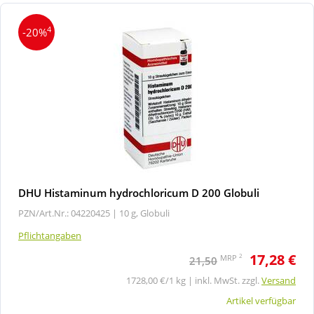
4
-20%
DHU Histaminum hydrochloricum D 200 Globuli
PZN/Art.Nr.: 04220425 |
10 g, Globuli
Pflichtangaben
17,28 €
2
MRP
21,50
1728,00 €/1 kg | inkl. MwSt. zzgl.
Versand
Artikel verfügbar