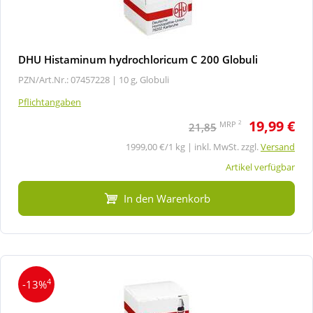
DHU Histaminum hydrochloricum C 200 Globuli
PZN/Art.Nr.: 07457228 |
10 g, Globuli
Pflichtangaben
19,99 €
2
MRP
21,85
1999,00 €/1 kg | inkl. MwSt. zzgl.
Versand
Artikel verfügbar
In den Warenkorb
4
-13%