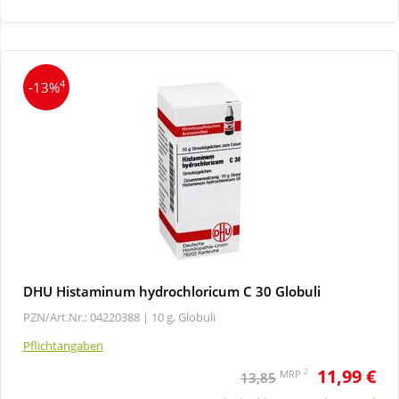
Wellness
4
-13%
DHU Histaminum hydrochloricum C 30 Globuli
PZN/Art.Nr.: 04220388 |
10 g, Globuli
Pflichtangaben
11,99 €
2
MRP
13,85