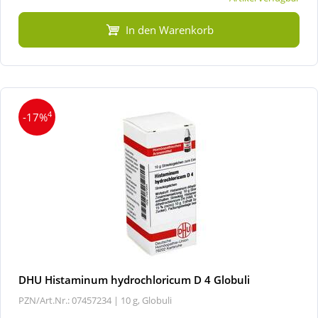
In den Warenkorb
4
-17%
DHU Histaminum hydrochloricum D 4 Globuli
PZN/Art.Nr.: 07457234 |
10 g, Globuli