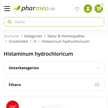
0
Startseite
Kategorien
Natur & Homöopathie
zurück
zurück
Einzelmittel
H
Histaminum hydrochloricum
ÜBERSICHT AKTIONEN
ÜBERSICHT KATEGORIEN
Histaminum hydrochloricum
Aktuelle Coupons
Arzneimittel
Unterkategorien
Gratis dazu
Bio & Genuss
Filtern
Neuheiten
Diabetes
4
-9%