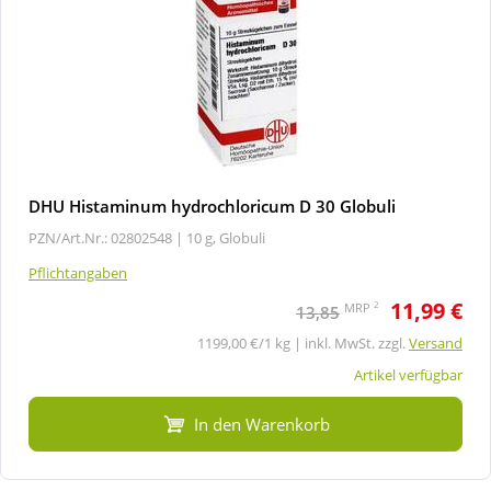
DHU Histaminum hydrochloricum D 30 Globuli
PZN/Art.Nr.: 02802548 |
10 g, Globuli
Pflichtangaben
11,99 €
2
MRP
13,85
1199,00 €/1 kg | inkl. MwSt. zzgl.
Versand
Artikel verfügbar
In den Warenkorb