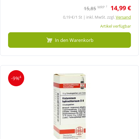
14,99 €
2
MRP
15,85
0,19 €/1 St | inkl. MwSt. zzgl.
Versand
Artikel verfügbar
In den Warenkorb
4
-9%