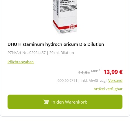
DHU Histaminum hydrochloricum D 6 Dilution
PZN/Art.Nr.: 02924487 |
20 ml, Dilution
Pflichtangaben
13,99 €
2
MRP
14,95
699,50 €/1 l | inkl. MwSt. zzgl.
Versand
Artikel verfügbar
In den Warenkorb