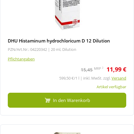
DHU Histaminum hydrochloricum D 12 Dilution
PZN/Art.Nr.: 04220342 |
20 ml, Dilution
Pflichtangaben
11,99 €
2
MRP
15,45
599,50 €/1 l | inkl. MwSt. zzgl.
Versand
Artikel verfügbar
In den Warenkorb