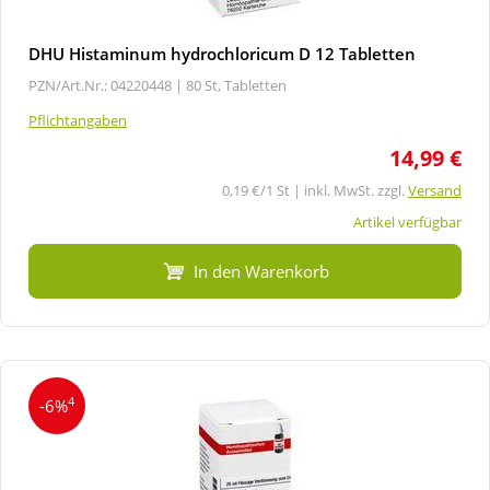
DHU Histaminum hydrochloricum D 12 Tabletten
PZN/Art.Nr.: 04220448 |
80 St, Tabletten
Pflichtangaben
14,99 €
0,19 €/1 St | inkl. MwSt. zzgl.
Versand
Artikel verfügbar
In den Warenkorb
4
-6%