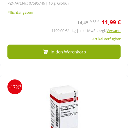
PZN/Art.Nr.: 07595746 |
10 g, Globuli
Pflichtangaben
11,99 €
2
MRP
14,45
1199,00 €/1 kg | inkl. MwSt. zzgl.
Versand
Artikel verfügbar
In den Warenkorb
4
-17%