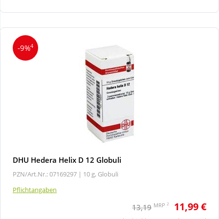
Wellness
4
-9%
DHU Hedera Helix D 12 Globuli
PZN/Art.Nr.: 07169297 |
10 g, Globuli
Pflichtangaben
11,99 €
2
MRP
13,19