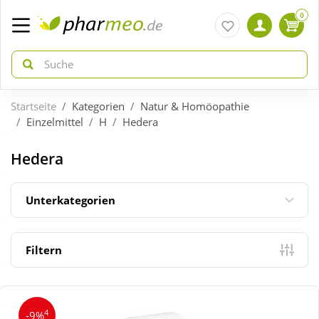
0
Startseite
Kategorien
Natur & Homöopathie
zurück
zurück
Einzelmittel
H
Hedera
ÜBERSICHT AKTIONEN
ÜBERSICHT KATEGORIEN
Hedera
Aktuelle Coupons
Arzneimittel
Unterkategorien
Gratis dazu
Bio & Genuss
Filtern
Neuheiten
Diabetes
4
-9%