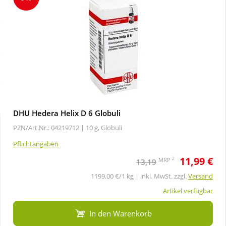
Sale
Körperpflege & Kosmetik
Schnäppchen
Liebe & Erotik
Sparsets
Mutter & Kind
Täglich gut versorgt
Nahrungsergänzung
DHU Hedera Helix D 6 Globuli
PZN/Art.Nr.: 04219712 |
10 g, Globuli
Natur & Homöopathie
Pflichtangaben
11,99 €
Sanitätshaus
2
MRP
13,19
1199,00 €/1 kg | inkl. MwSt. zzgl.
Versand
Sport & Fitness
Artikel verfügbar
In den Warenkorb
Tierbedarf