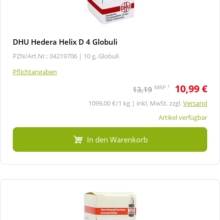
DHU Hedera Helix D 4 Globuli
PZN/Art.Nr.: 04219706 |
10 g, Globuli
Pflichtangaben
10,99 €
2
MRP
13,19
1099,00 €/1 kg | inkl. MwSt. zzgl.
Versand
Artikel verfügbar
In den Warenkorb