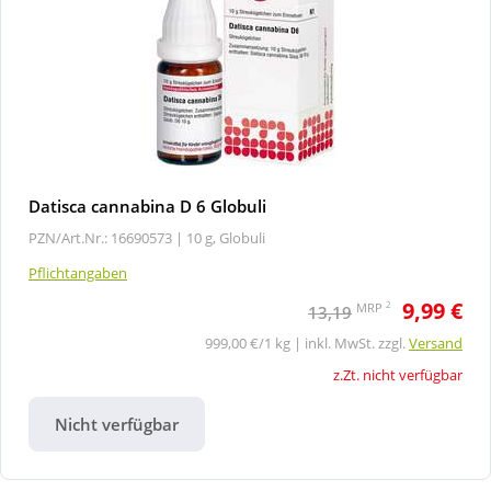
Datisca cannabina D 6 Globuli
PZN/Art.Nr.: 16690573 |
10 g, Globuli
Pflichtangaben
9,99 €
2
MRP
13,19
999,00 €/1 kg | inkl. MwSt. zzgl.
Versand
z.Zt. nicht verfügbar
Nicht verfügbar