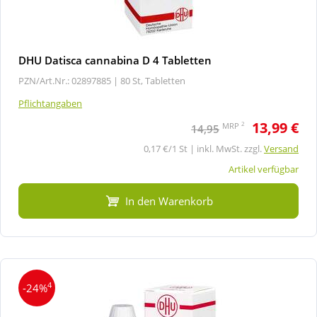
DHU Datisca cannabina D 4 Tabletten
PZN/Art.Nr.: 02897885 |
80 St, Tabletten
Pflichtangaben
13,99 €
2
MRP
14,95
0,17 €/1 St | inkl. MwSt. zzgl.
Versand
Artikel verfügbar
In den Warenkorb
4
-24%