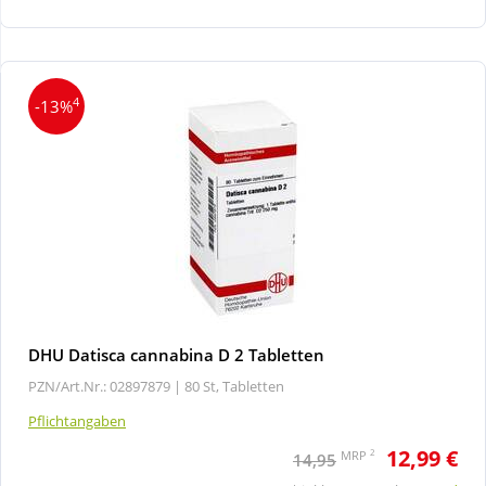
Wellness
4
-13%
DHU Datisca cannabina D 2 Tabletten
PZN/Art.Nr.: 02897879 |
80 St, Tabletten
Pflichtangaben
12,99 €
2
MRP
14,95