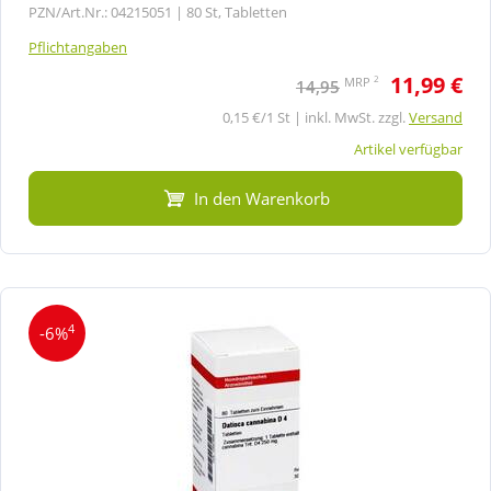
PZN/Art.Nr.: 04215051 |
80 St, Tabletten
Pflichtangaben
11,99 €
2
MRP
14,95
0,15 €/1 St | inkl. MwSt. zzgl.
Versand
Artikel verfügbar
In den Warenkorb
4
-6%