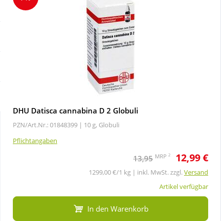
Sale
Körperpflege & Kosmetik
Schnäppchen
Liebe & Erotik
Sparsets
Mutter & Kind
Täglich gut versorgt
Nahrungsergänzung
DHU Datisca cannabina D 2 Globuli
PZN/Art.Nr.: 01848399 |
10 g, Globuli
Natur & Homöopathie
Pflichtangaben
12,99 €
Sanitätshaus
2
MRP
13,95
1299,00 €/1 kg | inkl. MwSt. zzgl.
Versand
Sport & Fitness
Artikel verfügbar
In den Warenkorb
Tierbedarf