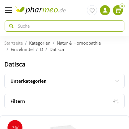
0
Startseite
Kategorien
Natur & Homöopathie
zurück
zurück
Einzelmittel
D
Datisca
ÜBERSICHT AKTIONEN
ÜBERSICHT KATEGORIEN
Datisca
Aktuelle Coupons
Arzneimittel
Unterkategorien
Gratis dazu
Bio & Genuss
Filtern
Neuheiten
Diabetes
4
-7%