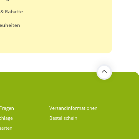
 & Rabatte
euheiten
 Fragen
Versand­informationen
chläge
Bestellschein
sarten