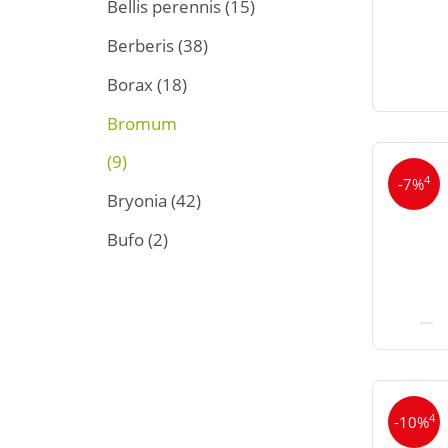
Bellis perennis
(15)
Berberis
(38)
Borax
(18)
Bromum
(9)
4
-7%
Bryonia
(42)
Bufo
(2)
4
-10%