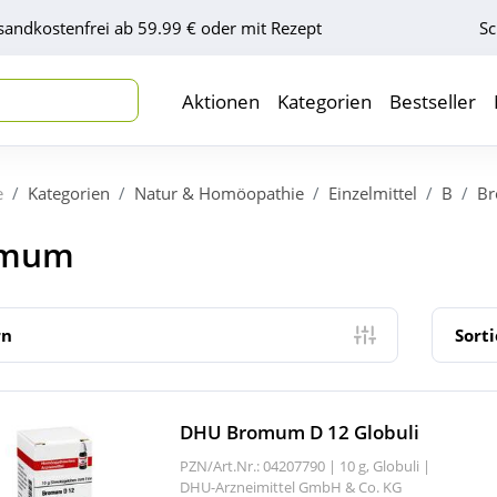
sandkostenfrei ab 59.99 € oder mit Rezept
Sc
Aktionen
Kategorien
Bestseller
e
Kategorien
Natur & Homöopathie
Einzelmittel
B
B
omum
rn
Sort
DHU Bromum D 12 Globuli
PZN/Art.Nr.: 04207790 |
10 g, Globuli
|
DHU-Arzneimittel GmbH & Co. KG