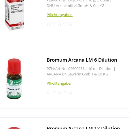
DHU-Arzneimittel GmbH & Co. KG
Pflichtangaben
Bromum Arcana LM 6 Dilution
PZN/Art.Nr.: 02600951 |
10 ml, Dilution
|
ARCANA Dr. Sewerin GmbH & Co.KG
Pflichtangaben
Bromum Arcana LM 12 Dilution