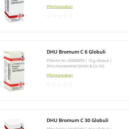
Pflichtangaben
DHU Bromum C 6 Globuli
PZN/Art.Nr.: 00000359 |
10 g, Globuli
|
DHU-Arzneimittel GmbH & Co. KG
Pflichtangaben
DHU Bromum C 30 Globuli
PZN/Art.Nr.: 04207761 |
10 g, Globuli
|