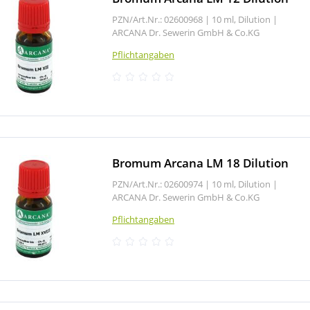
PZN/Art.Nr.: 02600968 |
10 ml, Dilution
|
ARCANA Dr. Sewerin GmbH & Co.KG
Pflichtangaben
Bromum Arcana LM 18 Dilution
PZN/Art.Nr.: 02600974 |
10 ml, Dilution
|
ARCANA Dr. Sewerin GmbH & Co.KG
Pflichtangaben