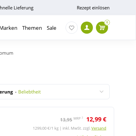
hnelle Lieferung
Rezept einlösen
0
Marken
Themen
Sale
romum
ierung
Beliebtheit
12,99 €
2
MRP
13,95
1299,00 €/1 kg | inkl. MwSt. zzgl.
Versand