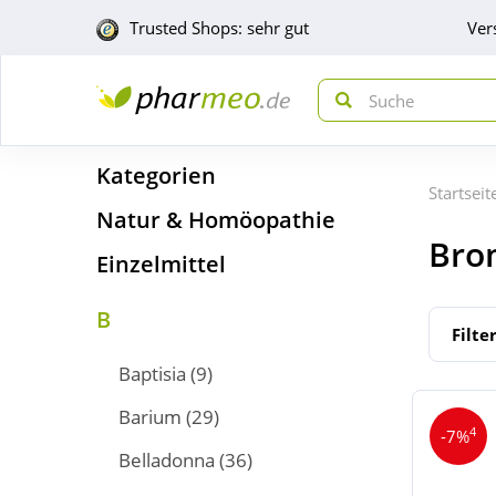
Trusted Shops: sehr gut
Ver
Kategorien
Startseit
Natur & Homöopathie
Br
Einzelmittel
B
Filte
Baptisia
(9)
Barium
(29)
4
-7%
Belladonna
(36)