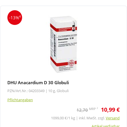
4
-13%
DHU Anacardium D 30 Globuli
PZN/Art.Nr.: 04203349 |
10 g, Globuli
Pflichtangaben
10,99 €
2
MRP
12,70
1099,00 €/1 kg | inkl. MwSt. zzgl.
Versand
Artikel verfügbar