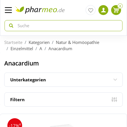
0
Startseite
Kategorien
Natur & Homöopathie
zurück
zurück
Einzelmittel
A
Anacardium
ÜBERSICHT AKTIONEN
ÜBERSICHT KATEGORIEN
Anacardium
Aktuelle Coupons
Arzneimittel
Unterkategorien
Gratis dazu
Bio & Genuss
Filtern
Neuheiten
Diabetes
4
-17%