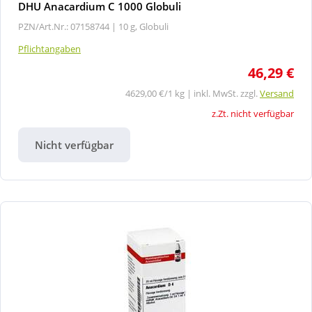
DHU Anacardium C 1000 Globuli
PZN/Art.Nr.: 07158744 |
10 g, Globuli
Pflichtangaben
46,29 €
4629,00 €/1 kg | inkl. MwSt. zzgl.
Versand
z.Zt. nicht verfügbar
Nicht verfügbar