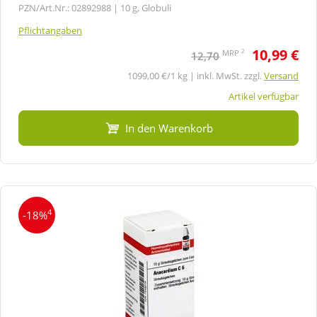
PZN/Art.Nr.: 02892988 |
10 g, Globuli
Pflichtangaben
10,99 €
2
MRP
12,70
1099,00 €/1 kg | inkl. MwSt. zzgl.
Versand
Artikel verfügbar
In den Warenkorb
4
-18%