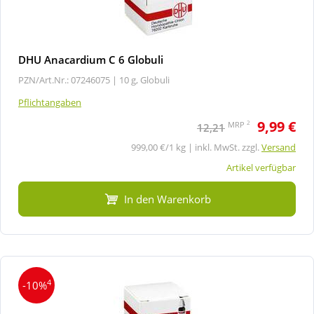
DHU Anacardium C 6 Globuli
PZN/Art.Nr.: 07246075 |
10 g, Globuli
Pflichtangaben
9,99 €
2
MRP
12,21
999,00 €/1 kg | inkl. MwSt. zzgl.
Versand
Artikel verfügbar
In den Warenkorb
4
-10%