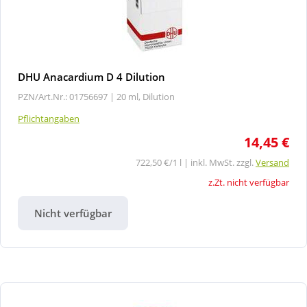
DHU Anacardium D 4 Dilution
PZN/Art.Nr.: 01756697 |
20 ml, Dilution
Pflichtangaben
14,45 €
722,50 €/1 l | inkl. MwSt. zzgl.
Versand
z.Zt. nicht verfügbar
Nicht verfügbar