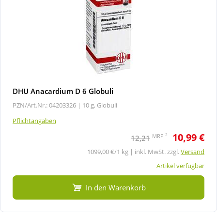
DHU Anacardium D 6 Globuli
PZN/Art.Nr.: 04203326 |
10 g, Globuli
Pflichtangaben
10,99 €
2
MRP
12,21
1099,00 €/1 kg | inkl. MwSt. zzgl.
Versand
Artikel verfügbar
In den Warenkorb