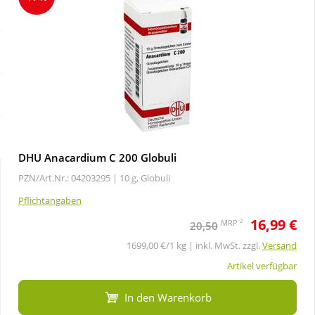
Sale
Körperpflege & Kosmetik
Schnäppchen
Liebe & Erotik
Sparsets
Mutter & Kind
Täglich gut versorgt
Nahrungsergänzung
DHU Anacardium C 200 Globuli
PZN/Art.Nr.: 04203295 |
10 g, Globuli
Natur & Homöopathie
Pflichtangaben
16,99 €
Sanitätshaus
2
MRP
20,50
1699,00 €/1 kg | inkl. MwSt. zzgl.
Versand
Sport & Fitness
Artikel verfügbar
In den Warenkorb
Tierbedarf