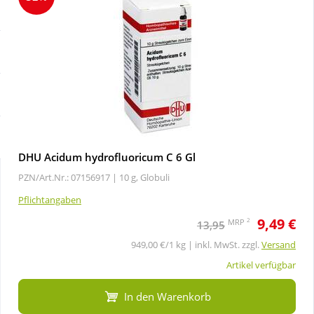
Sale
Körperpflege & Kosmetik
Schnäppchen
Liebe & Erotik
Sparsets
Mutter & Kind
Täglich gut versorgt
Nahrungsergänzung
DHU Acidum hydrofluoricum C 6 Gl
PZN/Art.Nr.: 07156917 |
10 g, Globuli
Natur & Homöopathie
Pflichtangaben
9,49 €
Sanitätshaus
2
MRP
13,95
949,00 €/1 kg | inkl. MwSt. zzgl.
Versand
Sport & Fitness
Artikel verfügbar
In den Warenkorb
Tierbedarf