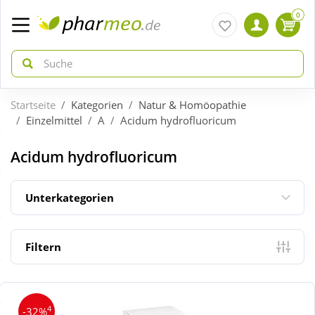
0
Startseite
Kategorien
Natur & Homöopathie
zurück
zurück
Einzelmittel
A
Acidum hydrofluoricum
ÜBERSICHT AKTIONEN
ÜBERSICHT KATEGORIEN
Acidum hydrofluoricum
Aktuelle Coupons
Arzneimittel
Unterkategorien
Gratis dazu
Bio & Genuss
Filtern
Neuheiten
Diabetes
4
-32%