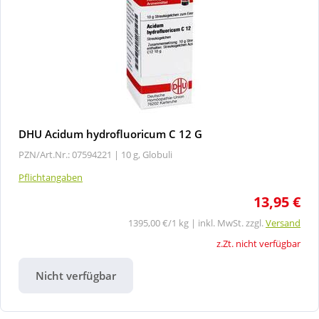
DHU Acidum hydrofluoricum C 12 G
PZN/Art.Nr.: 07594221 |
10 g, Globuli
Pflichtangaben
13,95 €
1395,00 €/1 kg | inkl. MwSt. zzgl.
Versand
z.Zt. nicht verfügbar
Nicht verfügbar