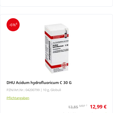
Wellness
4
-6%
DHU Acidum hydrofluoricum C 30 G
PZN/Art.Nr.: 04200799 |
10 g, Globuli
Pflichtangaben
12,99 €
2
MRP
13,85