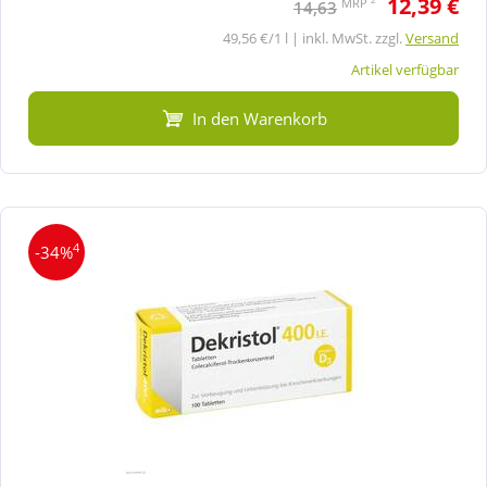
12,39 €
MRP
14,63
49,56 €/1 l | inkl. MwSt. zzgl.
Versand
Artikel verfügbar
In den Warenkorb
4
-34%