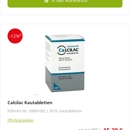
In den Warenkorb
4
-12%
Calcilac Kautabletten
PZN/Art.Nr.: 09091062 |
50 St, Kautabletten
Pflichtangaben
2
MRP