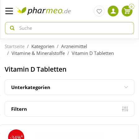
0
Startseite
Kategorien
Arzneimittel
zurück
zurück
Vitamine & Mineralstoffe
Vitamin D Tabletten
ÜBERSICHT AKTIONEN
ÜBERSICHT KATEGORIEN
Vitamin D Tabletten
Aktuelle Coupons
Arzneimittel
Unterkategorien
Gratis dazu
Bio & Genuss
Filtern
Neuheiten
Diabetes
4
-34%