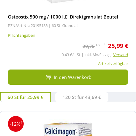
Osteostix 500 mg / 1000 I.E. Direktgranulat Beutel
PZN/Art.Nr.: 20195135 |
60 St, Granulat
Pflichtangaben
25,99 €
1
UVP
29,75
0,43 €/1 St | inkl. MwSt. zzgl.
Versand
Artikel verfügbar
In den Warenkorb
60 St für 25,99 €
120 St für 43,69 €
4
-12%