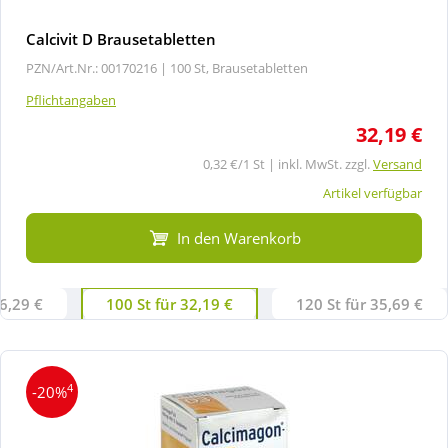
Calcivit D Brausetabletten
PZN/Art.Nr.: 00170216 |
100 St, Brausetabletten
Pflichtangaben
32,19 €
0,32 €/1 St | inkl. MwSt. zzgl.
Versand
Artikel verfügbar
In den Warenkorb
16,29 €
100 St für 32,19 €
120 St für 35,69 €
4
-20%