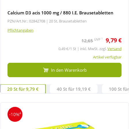
Calcium D3 acis 1000 mg / 880 I.E. Brausetabletten
PZN/Art.Nr.: 02842708 |
20 St, Brausetabletten
Pflichtangaben
9,79 €
1
UVP
12,65
0,49 €/1 St | inkl. MwSt. zzgl.
Versand
Artikel verfügbar
In den Warenkorb
20 St für 9,79 €
40 St für 19,19 €
100 St fü
4
-10%