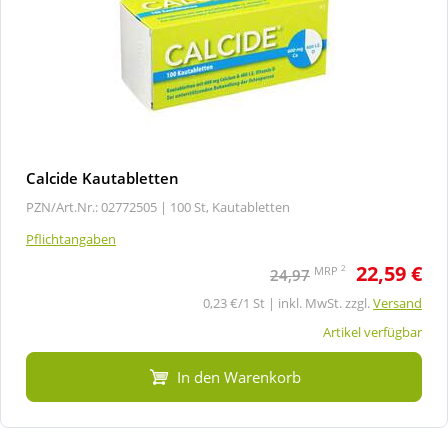
Calcide Kautabletten
PZN/Art.Nr.: 02772505 |
100 St, Kautabletten
Pflichtangaben
22,59 €
2
MRP
24,97
0,23 €/1 St | inkl. MwSt. zzgl.
Versand
Artikel verfügbar
In den Warenkorb