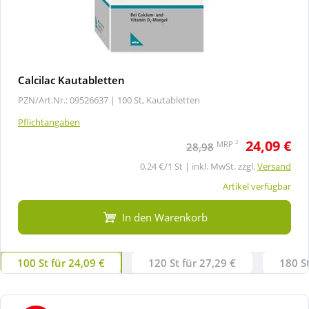
Calcilac Kautabletten
PZN/Art.Nr.: 09526637 |
100 St, Kautabletten
Pflichtangaben
24,09 €
2
MRP
28,98
0,24 €/1 St | inkl. MwSt. zzgl.
Versand
Artikel verfügbar
In den Warenkorb
100 St für 24,09 €
120 St für 27,29 €
180 St