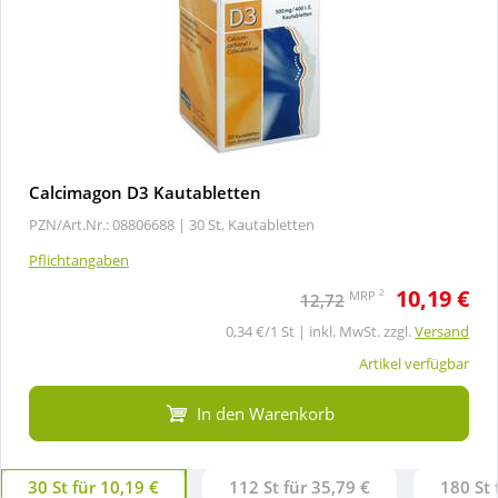
Calcimagon D3 Kautabletten
PZN/Art.Nr.: 08806688 |
30 St, Kautabletten
Pflichtangaben
10,19 €
2
MRP
12,72
0,34 €/1 St | inkl. MwSt. zzgl.
Versand
Artikel verfügbar
In den Warenkorb
30 St für 10,19 €
112 St für 35,79 €
180 St 