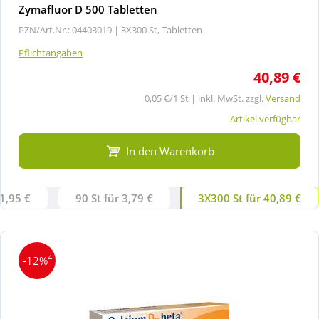
Zymafluor D 500 Tabletten
PZN/Art.Nr.: 04403019 |
3X300 St, Tabletten
Pflichtangaben
40,89 €
0,05 €/1 St | inkl. MwSt. zzgl.
Versand
Artikel verfügbar
In den Warenkorb
 1,95 €
90 St für 3,79 €
3X300 St für 40,89 €
4
-12%