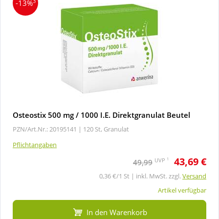
3
-13%
Osteostix 500 mg / 1000 I.E. Direktgranulat Beutel
PZN/Art.Nr.: 20195141 |
120 St, Granulat
Pflichtangaben
43,69 €
1
UVP
49,99
0,36 €/1 St | inkl. MwSt. zzgl.
Versand
Artikel verfügbar
In den Warenkorb