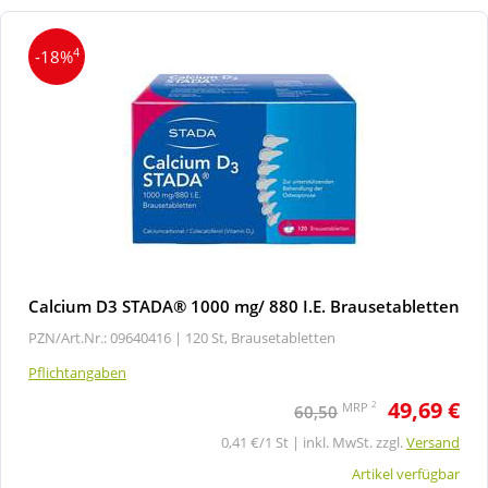
4
-18%
Calcium D3 STADA® 1000 mg/ 880 I.E. Brausetabletten
PZN/Art.Nr.: 09640416 |
120 St, Brausetabletten
Pflichtangaben
49,69 €
2
MRP
60,50
0,41 €/1 St | inkl. MwSt. zzgl.
Versand
Artikel verfügbar