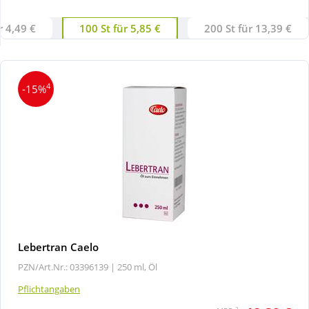
r 4,49 €
100 St für 5,85 €
200 St für 13,39 €
Wellness
4
-15%
Lebertran Caelo
PZN/Art.Nr.: 03396139 |
250 ml, Öl
Pflichtangaben
2