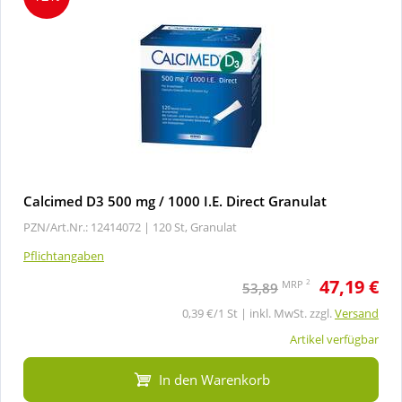
Calcimed D3 500 mg / 1000 I.E. Direct Granulat
PZN/Art.Nr.: 12414072 |
120 St, Granulat
Pflichtangaben
47,19 €
2
MRP
53,89
0,39 €/1 St | inkl. MwSt. zzgl.
Versand
Artikel verfügbar
In den Warenkorb