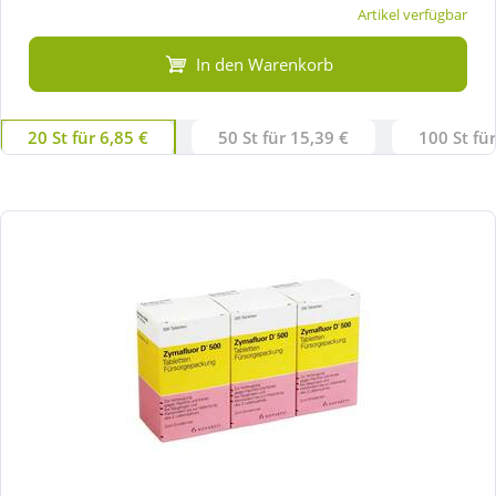
Artikel verfügbar
In den Warenkorb
20 St für 6,85 €
50 St für 15,39 €
100 St fü