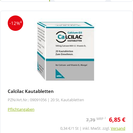
4
-12%
Calcilac Kautabletten
PZN/Art.Nr.: 09091056 |
20 St, Kautabletten
Pflichtangaben
6,85 €
2
MRP
7,79
0,34 €/1 St | inkl. MwSt. zzgl.
Versand