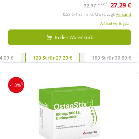
27,29 €
2
MRP
32,97
0,23 €/1 St | inkl. MwSt. zzgl.
Versand
Artikel verfügbar
In den Warenkorb
24,09 €
120 St für 27,29 €
180 St für 30,89 €
3
-13%