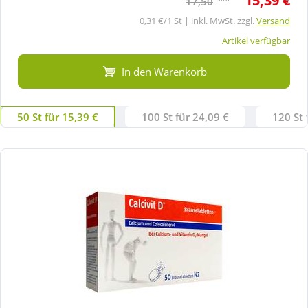
15,39 €
17,50
0,31 €/1 St | inkl. MwSt. zzgl.
Versand
Artikel verfügbar
In den Warenkorb
50 St für 15,39 €
100 St für 24,09 €
120 St 