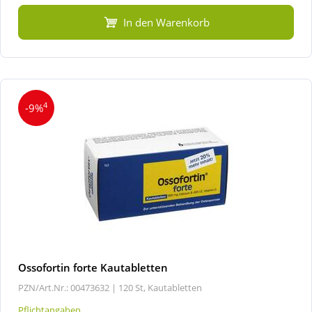
In den Warenkorb
4
-9%
Ossofortin forte Kautabletten
PZN/Art.Nr.: 00473632 |
120 St, Kautabletten
Pflichtangaben