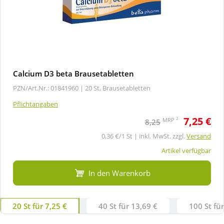
Calcium D3 beta Brausetabletten
PZN/Art.Nr.: 01841960 |
20 St, Brausetabletten
Pflichtangaben
7,25 €
2
MRP
8,25
0,36 €/1 St | inkl. MwSt. zzgl.
Versand
Artikel verfügbar
In den Warenkorb
20 St für 7,25 €
40 St für 13,69 €
100 St fü