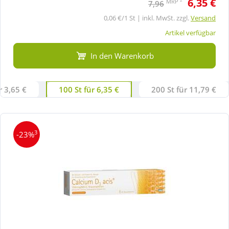
6,35 €
MRP
7,96
0,06 €/1 St | inkl. MwSt. zzgl.
Versand
Artikel verfügbar
In den Warenkorb
r 3,65 €
100 St für 6,35 €
200 St für 11,79 €
3
-23%