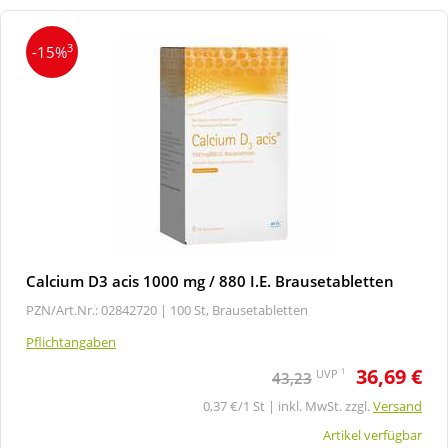
3
-15%
Calcium D3 acis 1000 mg / 880 I.E. Brausetabletten
PZN/Art.Nr.: 02842720 |
100 St, Brausetabletten
Pflichtangaben
36,69 €
1
UVP
43,23
0,37 €/1 St | inkl. MwSt. zzgl.
Versand
Artikel verfügbar