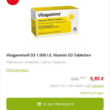
Sale
Körperpflege & Kosmetik
Schnäppchen
Liebe & Erotik
Sparsets
Mutter & Kind
Täglich gut versorgt
Nahrungsergänzung
Vitagamma® D3 1.000 I.E. Vitamin D3 Tabletten
PZN/Art.Nr.: 01486045 |
100 St, Tabletten
Natur & Homöopathie
Pflichtangaben
5,85 €
Sanitätshaus
2
MRP
8,82
0,06 €/1 St | inkl. MwSt. zzgl.
Versand
Sport & Fitness
Artikel auf Lager
In den Warenkorb
Tierbedarf