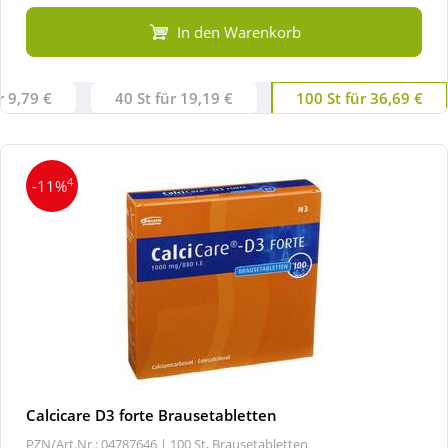
In den Warenkorb
r 9,79 €
40 St für 19,19 €
100 St für 36,69 €
4
-11%
Calcicare D3 forte Brausetabletten
PZN/Art.Nr.: 04787646 |
100 St, Brausetabletten