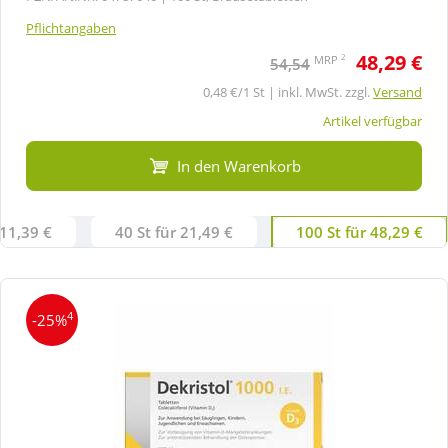
Pflichtangaben
48,29 €
2
MRP
54,54
0,48 €/1 St | inkl. MwSt. zzgl.
Versand
Artikel verfügbar
In den Warenkorb
 11,39 €
40 St für 21,49 €
100 St für 48,29 €
4
-25%