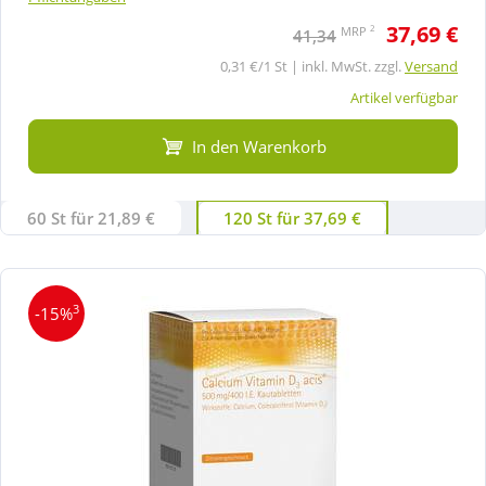
37,69 €
2
MRP
41,34
0,31 €/1 St | inkl. MwSt. zzgl.
Versand
Artikel verfügbar
In den Warenkorb
60 St für 21,89 €
120 St für 37,69 €
3
-15%