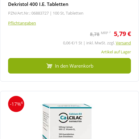
Dekristol 400 I.E. Tabletten
PZN/Art.Nr.: 06883727 |
100 St, Tabletten
Pflichtangaben
5,79 €
2
MRP
8,78
0,06 €/1 St | inkl. MwSt. zzgl.
Versand
Artikel auf Lager
In den Warenkorb
4
-17%