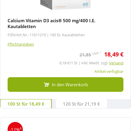
Calcium Vitamin D3 acis® 500 mg/400 I.E.
Kautabletten
PZN/Art.Nr.: 11011219 |
100 St, Kautabletten
Pflichtangaben
18,49 €
1
UVP
21,85
0,18 €/1 St | inkl. MwSt. zzgl.
Versand
Artikel verfügbar
In den Warenkorb
100 St für 18,49 €
120 St für 21,19 €
4
-12%