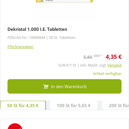
Dekristol 1.000 I.E. Tabletten
PZN/Art.Nr.: 10068944 |
50 St, Tabletten
Pflichtangaben
4,35 €
2
MRP
5,80
0,09 €/1 St | inkl. MwSt. zzgl.
Versand
Artikel verfügbar
In den Warenkorb
50 St für 4,35 €
100 St für 5,65 €
200 St fü