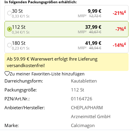
In folgenden Packungsgrößen erhältlich:
9,99 €
30 St
4
-21%
Wellness
MRP²
12,72 €
0,33 €/1 St
37,99 €
112 St
4
-7%
MRP²
40,67 €
0,34 €/1 St
41,99 €
180 St
4
-14%
MRP²
48,94 €
0,23 €/1 St
Ab 59.99 € Warenwert erfolgt Ihre Lieferung
versandkostenfrei!
Zu meiner Favoriten-Liste hinzufügen
Darreichungsform:
Kautabletten
Packungsgröße:
112 St
PZN/Art.Nr.:
01164726
Anbieter/Hersteller:
CHEPLAPHARM
Arzneimittel GmbH
Marke:
Calcimagon