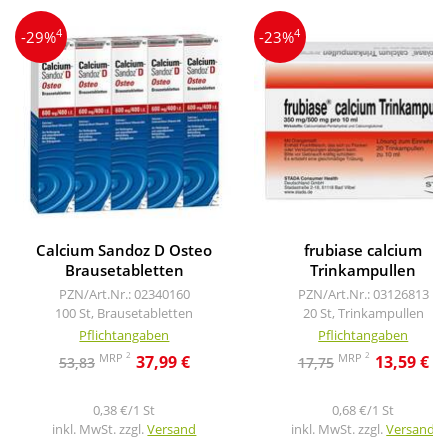
4
4
-29%
-23%
Calcium Sandoz D Osteo
frubiase calcium
Brausetabletten
Trinkampullen
PZN/Art.Nr.: 02340160
PZN/Art.Nr.: 03126813
100 St, Brausetabletten
20 St, Trinkampullen
Pflichtangaben
Pflichtangaben
2
2
MRP
MRP
37,99 €
13,59 €
53,83
17,75
0,38 €/1 St
0,68 €/1 St
inkl. MwSt. zzgl.
Versand
inkl. MwSt. zzgl.
Versand