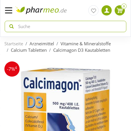
0
Startseite
Arzneimittel
Vitamine & Mineralstoffe
zurück
zurück
Calcium Tabletten
Calcimagon D3 Kautabletten
ÜBERSICHT AKTIONEN
ÜBERSICHT KATEGORIEN
4
-7%
Aktuelle Coupons
Arzneimittel
Gratis dazu
Bio & Genuss
Neuheiten
Diabetes