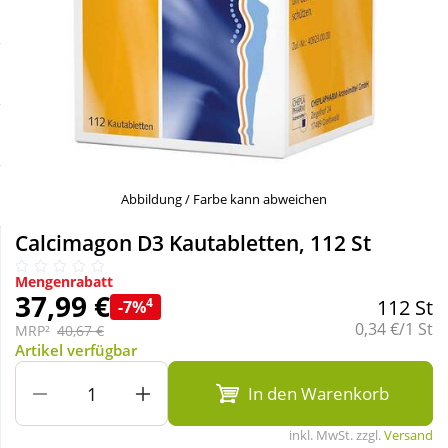
Sale
Körperpflege & Kosmetik
Schnäppchen
Liebe & Erotik
Sparsets
Mutter & Kind
Täglich gut versorgt
Nahrungsergänzung
Abbildung / Farbe kann abweichen
Calcimagon D3 Kautabletten, 112 St
Natur & Homöopathie
Mengenrabatt
37,99 €
4
112 St
-7%
Sanitätshaus
Grundpreis:
0,34 €/1 St
MRP²
40,67 €
Artikel verfügbar
Sport & Fitness
In den Warenkorb
inkl. MwSt. zzgl.
Versand
Tierbedarf