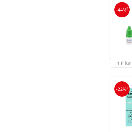
4
-44%
1 P für
4
-22%