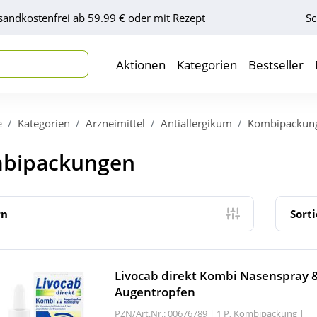
sandkostenfrei ab 59.99 € oder mit Rezept
Sc
Aktionen
Kategorien
Bestseller
e
Kategorien
Arzneimittel
Antiallergikum
Kombipackun
bipackungen
rn
Sort
Livocab direkt Kombi Nasenspray 
Augentropfen
PZN/Art.Nr.: 00676789 |
1 P, Kombipackung
|