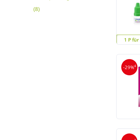
(8)
1 P für
4
-29%