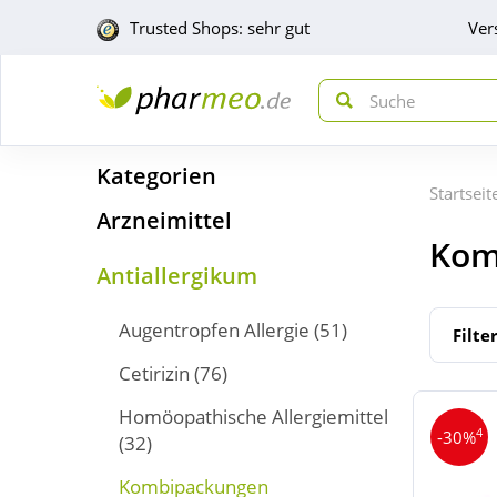
Trusted Shops: sehr gut
Ver
Kategorien
Startseit
Arzneimittel
Kom
Antiallergikum
Augentropfen Allergie
(51)
Filte
Cetirizin
(76)
Homöopathische Allergiemittel
4
-30%
(32)
Kombipackungen