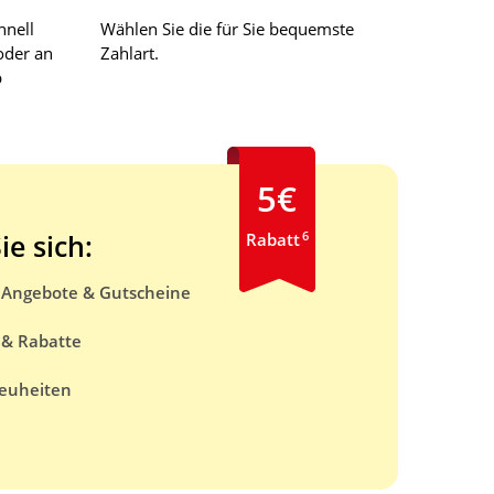
hnell
Wählen Sie die für Sie bequemste
oder an
Zahlart.
b
5€
6
ie sich:
Rabatt
e Angebote & Gutscheine
 & Rabatte
euheiten