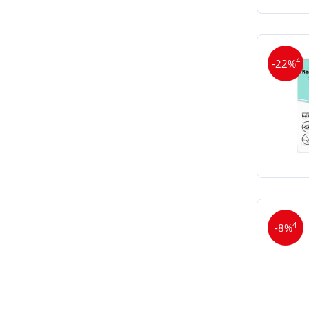
4
-22%
4
-8%