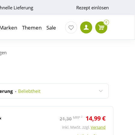
hnelle Lieferung
Rezept einlösen
0
Marken
Themen
Sale
gen
ierung
Beliebtheit
&
14,99 €
2
MRP
21,30
inkl. MwSt. zzgl.
Versand