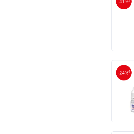
3
-41%
4
-24%