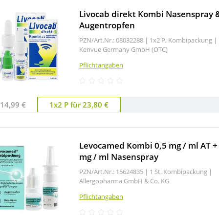
Livocab direkt Kombi Nasenspray 
Augentropfen
PZN/Art.Nr.: 08032288 |
1x2 P, Kombipackung
|
Kenvue Germany GmbH (OTC)
Pflichtangaben
 14,99 €
1x2 P für 23,80 €
Levocamed Kombi 0,5 mg / ml AT + 
mg / ml Nasenspray
PZN/Art.Nr.: 15624835 |
1 St, Kombipackung
|
Allergopharma GmbH & Co. KG
Pflichtangaben