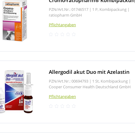
Cromo-ratiopharm® Kombipackun
PZN/Art.Nr.: 01746517 |
1 P, Kombipackung
|
ratiopharm GmbH
Pflichtangaben
Allergodil akut Duo mit Azelastin
PZN/Art.Nr.: 00694793 |
1 St, Kombipackung
|
Cooper Consumer Health Deutschland GmbH
Pflichtangaben