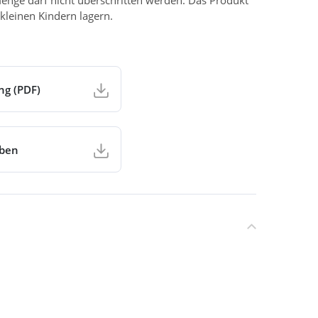
enge darf nicht überschritten werden. Das Produkt
kleinen Kindern lagern.
ng (PDF)
aben