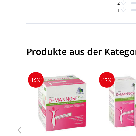
2
1
Produkte aus der Katego
3
3
-19%
-17%