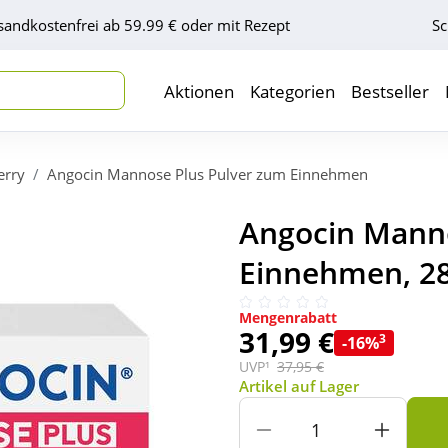
sandkostenfrei ab 59.99 € oder mit Rezept
Sc
Aktionen
Kategorien
Bestseller
erry
Angocin Mannose Plus Pulver zum Einnehmen
Angocin Manno
Einnehmen, 2
Mengenrabatt
31,99 €
3
-16%
UVP¹
37,95 €
Artikel auf Lager