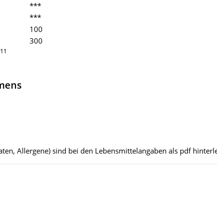
***
***
100
300
011
hmens
ten, Allergene) sind bei den Lebensmittelangaben als pdf hinterle