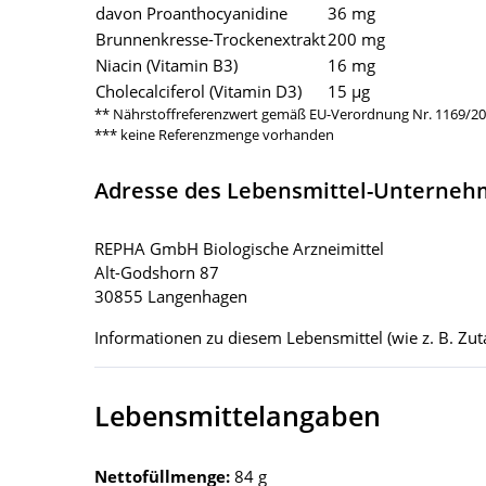
davon Proanthocyanidine
36 mg
Brunnenkresse-Trockenextrakt
200 mg
Niacin (Vitamin B3)
16 mg
Cholecalciferol (Vitamin D3)
15 µg
** Nährstoffreferenzwert gemäß EU-Verordnung Nr. 1169/2
*** keine Referenzmenge vorhanden
Adresse des Lebensmittel-Unterne
REPHA GmbH Biologische Arzneimittel
Alt-Godshorn 87
30855 Langenhagen
Informationen zu diesem Lebensmittel (wie z. B. Zuta
Lebensmittelangaben
Nettofüllmenge:
84 g