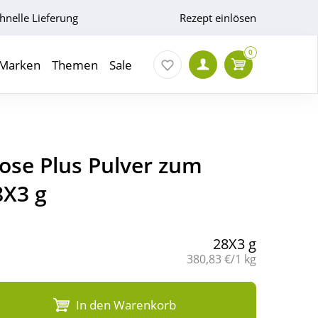
hnelle Lieferung
Rezept einlösen
0
Marken
Themen
Sale
se Plus Pulver zum
8X3 g
28X3 g
Grundpreis:
380,83 €/1 kg
In den Warenkorb