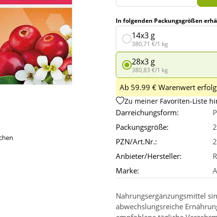
In folgenden Packungsgrößen erhäl
14x3 g
380,71 €/1 kg
28x3 g
380,83 €/1 kg
Ab 59.99 € Warenwert erfolgt
Zu meiner Favoriten-Liste h
Darreichungsform:
P
Packungsgröße:
2
ichen
PZN/Art.Nr.:
2
Anbieter/Hersteller:
R
Marke:
A
Nahrungsergänzungsmittel sin
abwechslungsreiche Ernährun