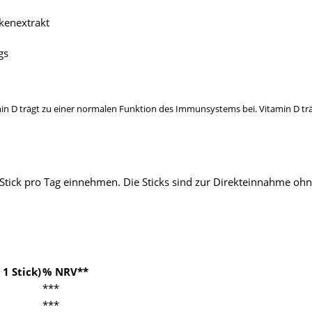
kenextrakt
gs
min D trägt zu einer normalen Funktion des Immunsystems bei. Vitamin D tr
ick pro Tag einnehmen. Die Sticks sind zur Direkteinnahme ohne 
 1 Stick)
% NRV**
***
***