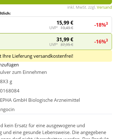
inkl. MwSt. zzgl.
Versand
tlich:
15,99 €
3
-18%
UVP¹
19,49 €
31,99 €
3
-16%
UVP¹
37,95 €
 Ihre Lieferung versandkostenfrei!
inzufügen
ulver zum Einnehmen
8X3 g
0168084
EPHA GmbH Biologische Arzneimittel
ngocin
d kein Ersatz für eine ausgewogene und
g und eine gesunde Lebensweise. Die angegebene