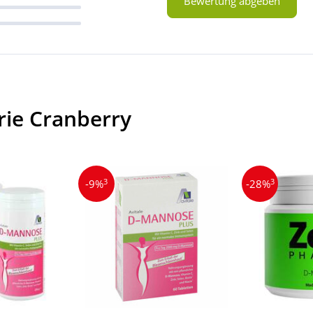
Bewertung abgeben
rie Cranberry
3
3
-9%
-28%