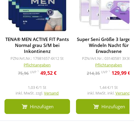
TENA® MEN ACTIVE FIT Pants
Super Seni Größe 3 large p
Normal grau S/M bei
Windeln Nacht für
Inkontinenz
Erwachsene
PZN/Art.Nr.: 17981657
4X12 St
PZN/Art.Nr.: 03140581
3X30 S
Pflichtangaben
Pflichtangaben
1
1
UVP
UVP
49,52 €
129,99 €
75,96
214,35
1,03 €/1 St
1,44 €/1 St
inkl. MwSt. zzgl.
Versand
inkl. MwSt. inkl.
Versand
Hinzufügen
Hinzufügen