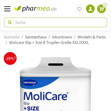
0
Startseite
Sanitätshaus
Inkontinenz
Windeln & Pants
zurück
zurück
Molicare Slip + Size 8 Tropfen Größe XXL/XXXL
ÜBERSICHT AKTIONEN
ÜBERSICHT KATEGORIEN
3
-28%
Aktuelle Coupons
Arzneimittel
Gratis dazu
Bio & Genuss
Neuheiten
Diabetes