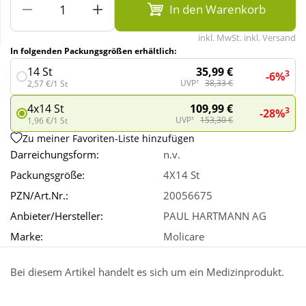
In den Warenkorb
Wellness
inkl. MwSt. inkl. Versand
In folgenden Packungsgrößen erhältlich:
35,99 €
14 St
3
-6%
UVP¹
38,33 €
2,57 €/1 St
109,99 €
4x14 St
3
-28%
UVP¹
153,30 €
1,96 €/1 St
Zu meiner Favoriten-Liste hinzufügen
Darreichungsform:
n.v.
Packungsgröße:
4X14 St
PZN/Art.Nr.:
20056675
Anbieter/Hersteller:
PAUL HARTMANN AG
Marke:
Molicare
Bei diesem Artikel handelt es sich um ein Medizinprodukt.