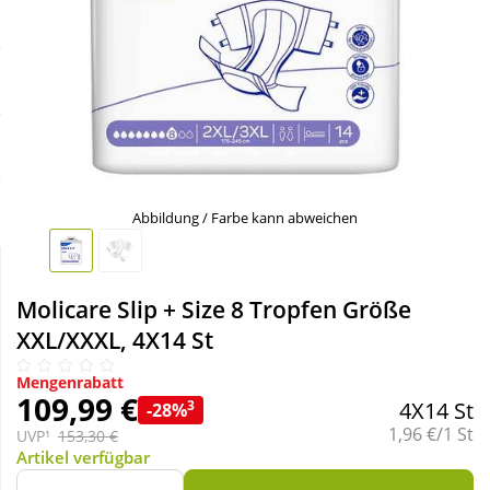
Sale
Körperpflege & Kosmetik
Schnäppchen
Liebe & Erotik
Sparsets
Mutter & Kind
Täglich gut versorgt
Nahrungsergänzung
Abbildung / Farbe kann abweichen
Natur & Homöopathie
Molicare Slip + Size 8 Tropfen Größe
XXL/XXXL, 4X14 St
Sanitätshaus
Mengenrabatt
109,99 €
3
4X14 St
-28%
Sport & Fitness
Grundpreis:
1,96 €/1 St
UVP¹
153,30 €
Artikel verfügbar
Tierbedarf