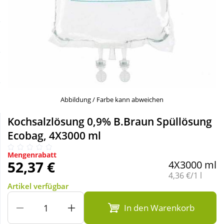
Sale
Körperpflege & Kosmetik
Schnäppchen
Liebe & Erotik
Sparsets
Mutter & Kind
Täglich gut versorgt
Nahrungsergänzung
Abbildung / Farbe kann abweichen
Kochsalzlösung 0,9% B.Braun Spüllösung
Natur & Homöopathie
Ecobag, 4X3000 ml
Mengenrabatt
Sanitätshaus
52,37 €
4X3000 ml
Grundpreis:
4,36 €/1 l
Artikel verfügbar
Sport & Fitness
In den Warenkorb
Tierbedarf