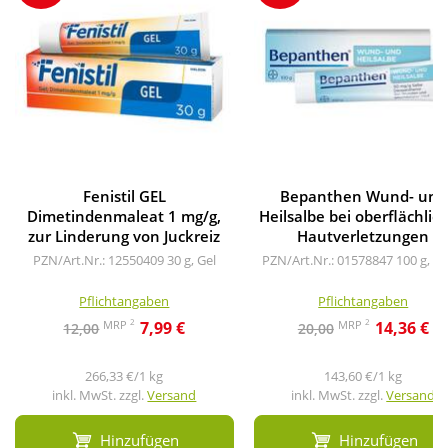
Fenistil GEL
Bepanthen Wund- und
Dimetindenmaleat 1 mg/g,
Heilsalbe bei oberflächlic
zur Linderung von Juckreiz
Hautverletzungen
PZN/Art.Nr.: 12550409
30 g, Gel
PZN/Art.Nr.: 01578847
100 g, Sa
Pflichtangaben
Pflichtangaben
2
2
MRP
MRP
7,99 €
14,36 €
12,00
20,00
266,33 €/1 kg
143,60 €/1 kg
inkl. MwSt. zzgl.
Versand
inkl. MwSt. zzgl.
Versand
Hinzufügen
Hinzufügen