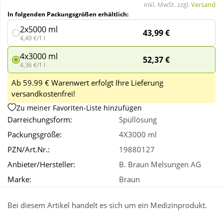
inkl. MwSt. zzgl.
Versand
In folgenden Packungsgrößen erhältlich:
Wellness
2x5000 ml
43,99 €
4,40 €/1 l
4x3000 ml
52,37 €
4,36 €/1 l
Ab 59.99 € Warenwert erfolgt Ihre Lieferung
versandkostenfrei!
Zu meiner Favoriten-Liste hinzufügen
Darreichungsform:
Spüllösung
Packungsgröße:
4X3000 ml
PZN/Art.Nr.:
19880127
Anbieter/Hersteller:
B. Braun Melsungen AG
Marke:
Braun
Bei diesem Artikel handelt es sich um ein Medizinprodukt.