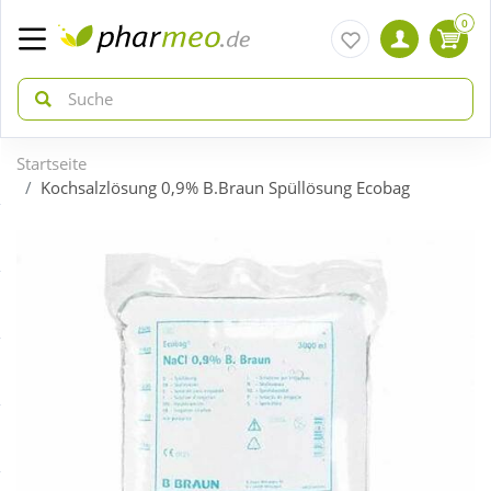
0
Startseite
zurück
zurück
Kochsalzlösung 0,9% B.Braun Spüllösung Ecobag
ÜBERSICHT AKTIONEN
ÜBERSICHT KATEGORIEN
Aktuelle Coupons
Arzneimittel
Gratis dazu
Bio & Genuss
Neuheiten
Diabetes