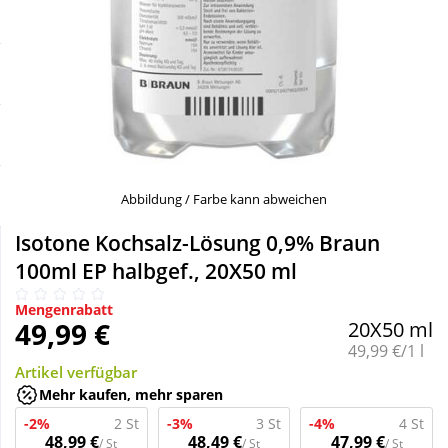
Sale
Körperpflege & Kosmetik
Schnäppchen
Liebe & Erotik
Sparsets
Mutter & Kind
Täglich gut versorgt
Nahrungsergänzung
Abbildung / Farbe kann abweichen
Isotone Kochsalz-Lösung 0,9% Braun
Natur & Homöopathie
100ml EP halbgef., 20X50 ml
Mengenrabatt
Sanitätshaus
49,99 €
20X50 ml
Grundpreis:
49,99 €/1 l
Artikel verfügbar
Sport & Fitness
Mehr kaufen, mehr sparen
-2%
2 St
-3%
3 St
-4%
4 St
Tierbedarf
48,99 €
48,49 €
47,99 €
/ St
/ St
/ St