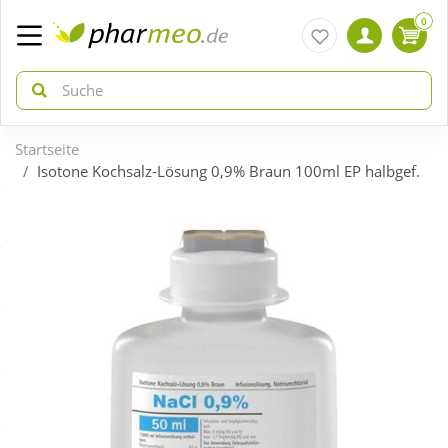
0
Startseite
zurück
zurück
Isotone Kochsalz-Lösung 0,9% Braun 100ml EP halbgef.
ÜBERSICHT AKTIONEN
ÜBERSICHT KATEGORIEN
Aktuelle Coupons
Arzneimittel
Gratis dazu
Bio & Genuss
Neuheiten
Diabetes