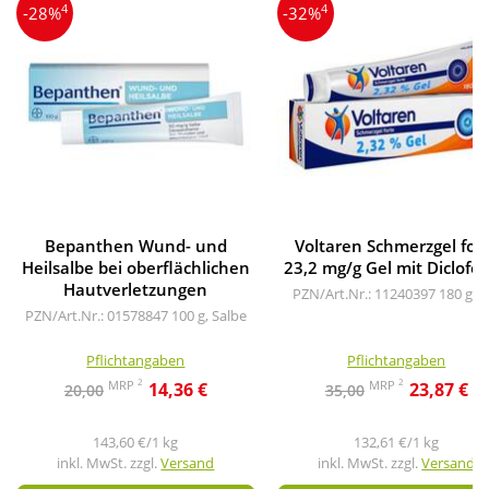
4
4
-28%
-32%
Bepanthen Wund- und
Voltaren Schmerzgel for
Heilsalbe bei oberflächlichen
23,2 mg/g Gel mit Diclofe
Hautverletzungen
PZN/Art.Nr.: 11240397
180 g, G
PZN/Art.Nr.: 01578847
100 g, Salbe
Pflichtangaben
Pflichtangaben
2
2
MRP
MRP
14,36 €
23,87 €
20,00
35,00
143,60 €/1 kg
132,61 €/1 kg
inkl. MwSt. zzgl.
Versand
inkl. MwSt. zzgl.
Versand