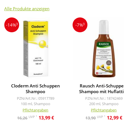
Alle Produkte anzeigen
3
3
-14%
-7%
Cloderm Anti Schuppen
Rausch Anti-Schuppen-
Shampoo
Shampoo mit Huflattic
PZN/Art.Nr.: 05917789
PZN/Art.Nr.: 18742469
100 ml, Shampoo
200 ml, Shampoo
Pflichtangaben
Pflichtangaben
1
1
UVP
UVP
13,99 €
12,99 €
16,26
13,90