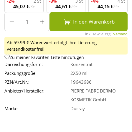
-2%
2 St
-3%
3 St
-4%
4 St
45,07 €
44,61 €
44,15 €
/ St
/ St
/ St
Wellness
In den Warenkorb
inkl. MwSt. zzgl.
Versand
Ab 59.99 € Warenwert erfolgt Ihre Lieferung
versandkostenfrei!
Zu meiner Favoriten-Liste hinzufügen
Darreichungsform:
Konzentrat
Packungsgröße:
2X50 ml
PZN/Art.Nr.:
19643686
Anbieter/Hersteller:
PIERRE FABRE DERMO
KOSMETIK GmbH
Marke:
Ducray