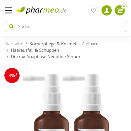
0
Startseite
Körperpflege & Kosmetik
Haare
zurück
zurück
Haarausfall & Schuppen
Ducray Anaphase Neoptide Serum
ÜBERSICHT AKTIONEN
ÜBERSICHT KATEGORIEN
3
-8%
Aktuelle Coupons
Arzneimittel
Gratis dazu
Bio & Genuss
Neuheiten
Diabetes