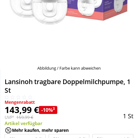
Sale
Körperpflege & Kosmetik
Schnäppchen
Liebe & Erotik
Sparsets
Mutter & Kind
Täglich gut versorgt
Nahrungsergänzung
Abbildung / Farbe kann abweichen
Natur & Homöopathie
Lansinoh tragbare Doppelmilchpumpe, 1
St
Sanitätshaus
Mengenrabatt
143,99 €
3
-10%
1 St
Sport & Fitness
UVP¹
159,99 €
Artikel verfügbar
Mehr kaufen, mehr sparen
Tierbedarf