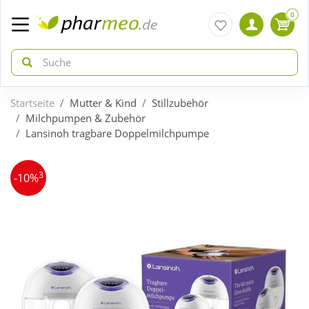
0
Startseite
Mutter & Kind
Stillzubehör
zurück
zurück
Milchpumpen & Zubehör
Lansinoh tragbare Doppelmilchpumpe
ÜBERSICHT AKTIONEN
ÜBERSICHT KATEGORIEN
3
-10%
Aktuelle Coupons
Arzneimittel
Gratis dazu
Bio & Genuss
Neuheiten
Diabetes