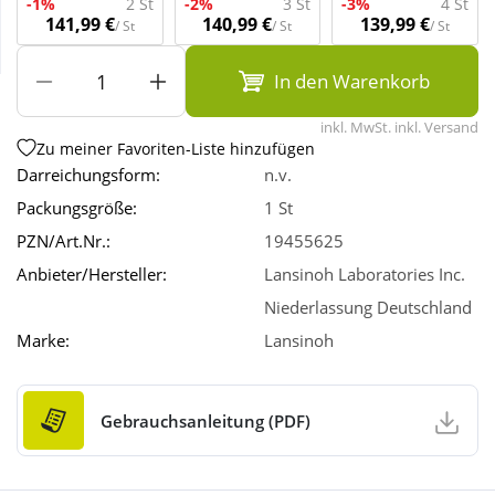
-1%
2 St
-2%
3 St
-3%
4 St
141,99 €
140,99 €
139,99 €
/ St
/ St
/ St
Wellness
In den Warenkorb
inkl. MwSt. inkl. Versand
Zu meiner Favoriten-Liste hinzufügen
Darreichungsform:
n.v.
Packungsgröße:
1 St
PZN/Art.Nr.:
19455625
Anbieter/Hersteller:
Lansinoh Laboratories Inc.
Niederlassung Deutschland
Marke:
Lansinoh
Gebrauchsanleitung (PDF)