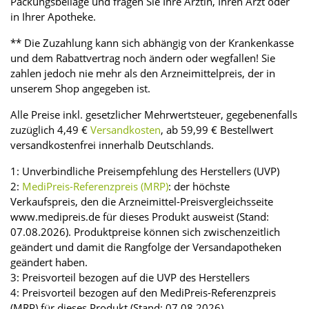
Packungsbeilage und fragen Sie Ihre Ärztin, Ihren Arzt oder
in Ihrer Apotheke.
** Die Zuzahlung kann sich abhängig von der Krankenkasse
und dem Rabattvertrag noch ändern oder wegfallen! Sie
zahlen jedoch nie mehr als den Arzneimittelpreis, der in
unserem Shop angegeben ist.
Alle Preise inkl. gesetzlicher Mehrwertsteuer, gegebenenfalls
zuzüglich 4,49 €
Versandkosten
, ab 59,99 € Bestellwert
versandkostenfrei innerhalb Deutschlands.
1: Unverbindliche Preisempfehlung des Herstellers (UVP)
2:
MediPreis-Referenzpreis (MRP)
: der höchste
Verkaufspreis, den die Arzneimittel-Preisvergleichsseite
www.medipreis.de für dieses Produkt ausweist (Stand:
07.08.2026). Produktpreise können sich zwischenzeitlich
geändert und damit die Rangfolge der Versandapotheken
geändert haben.
3: Preisvorteil bezogen auf die UVP des Herstellers
4: Preisvorteil bezogen auf den MediPreis-Referenzpreis
(MRP) für dieses Produkt (Stand: 07.08.2026).