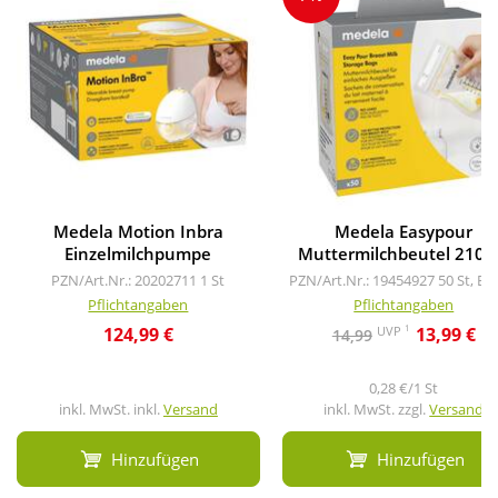
Medela Motion Inbra
Medela Easypour
Einzelmilchpumpe
Muttermilchbeutel 210 
PZN/Art.Nr.: 20202711
1 St
PZN/Art.Nr.: 19454927
50 St, Be
Pflichtangaben
Pflichtangaben
1
UVP
124,99 €
13,99 €
14,99
0,28 €/1 St
inkl. MwSt. inkl.
Versand
inkl. MwSt. zzgl.
Versand
Hinzufügen
Hinzufügen