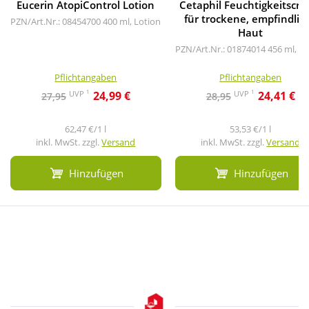
Eucerin AtopiControl Lotion
Cetaphil Feuchtigkeitscr
für trockene, empfindlic
PZN/Art.Nr.: 08454700
400 ml, Lotion
Haut
PZN/Art.Nr.: 01874014
456 ml, C
Pflichtangaben
Pflichtangaben
1
1
UVP
UVP
24,99 €
24,41 €
27,95
28,95
62,47 €/1 l
53,53 €/1 l
inkl. MwSt. zzgl.
Versand
inkl. MwSt. zzgl.
Versand
Hinzufügen
Hinzufügen