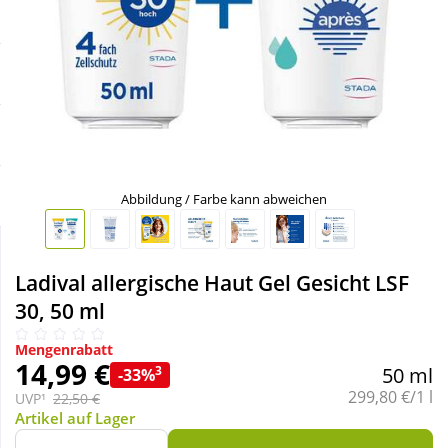
Sale
Körperpflege & Kosmetik
Schnäppchen
Liebe & Erotik
Sparsets
Mutter & Kind
Täglich gut versorgt
Nahrungsergänzung
Abbildung / Farbe kann abweichen
Natur & Homöopathie
Ladival allergische Haut Gel Gesicht LSF
30, 50 ml
Sanitätshaus
Mengenrabatt
14,99 €
3
50 ml
-33%
Sport & Fitness
Grundpreis:
299,80 €/1 l
UVP¹
22,50 €
Artikel auf Lager
Tierbedarf