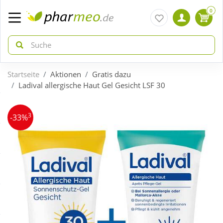
0
Startseite
Aktionen
Gratis dazu
zurück
zurück
Ladival allergische Haut Gel Gesicht LSF 30
ÜBERSICHT AKTIONEN
ÜBERSICHT KATEGORIEN
3
-33%
Aktuelle Coupons
Arzneimittel
Gratis dazu
Bio & Genuss
Neuheiten
Diabetes