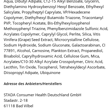
Aqua, Dibutyl Adipate, C12-15 Alkyl Benzoate, Glycerin,
Diethylamino Hydroxybenzoyl Hexyl Benzoate, Ethylhexyl
Salicylate, Propylheptyl Caprylate, VP/Hexadecene
Copolymer, Diethylhexyl Butamido Triazone, Triacontanyl
PVP, Tocopheryl Acetate, Bis-Ethylhexyloxyphenol
Methoxyphenyl Triazine, Phenylbenzimidazole Sulfonic Acid,
Acrylates Copolymer, Caprylyl Glycol, Perlite, Silica, Vitis
Vinifera (Grape) Seed Extract, Microcrystalline Cellulose,
Sodium Hydroxide, Sodium Gluconate, Galactoarabinan, CI
77891, Alcohol, Carnosine, Plankton Extract, Propanediol,
Bisabolol, Caprylhydroxamic Acid, Cellulose Gum, Mica,
Acrylates/C10-30 Alkyl Acrylate Crosspolymer, Citric Acid,
Lecithin, Tin Oxide, Tocopherol, Tetrahexyldecyl Ascorbate,
Diisopropyl Adipate, Ubiquinone
Adresse des Anbieters/Herstellers
STADA Consumer Health Deutschland GmbH
Stadastr. 2-18
61118 Bad Vilbel