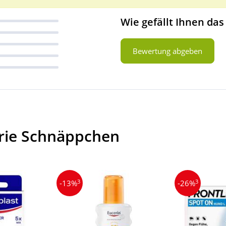
Wie gefällt Ihnen das
Bewertung abgeben
orie Schnäppchen
3
3
-13%
-26%