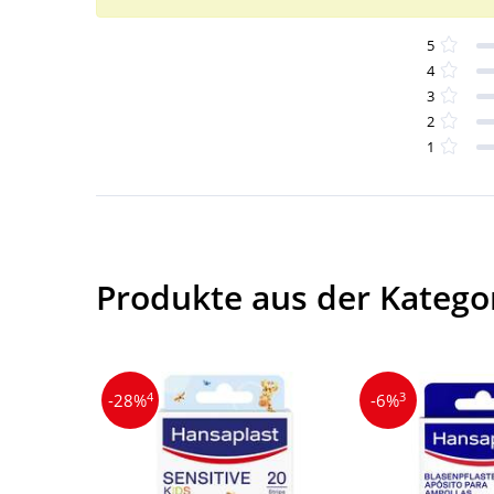
5
4
3
2
1
Produkte aus der Kateg
4
3
-28%
-6%