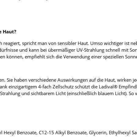
e Haut?
ch reagiert, spricht man von sensibler Haut. Umso wichtiger ist n
ürfnisse und kann bei übermäßiger UV-Strahlung schnell mit Son
n können, empfiehlt sich die Verwendung einer speziellen Sonn
n. Sie haben verschiedene Auswirkungen auf die Haut, wirken jedo
nk einzigartigem 4-fach Zellschutz schützt die Ladival® Empfin
Strahlung und sichtbarem Licht (einschließlich blauem Licht). So w
Hexyl Benzoate, C12-15 Alkyl Benzoate, Glycerin, Ethylhexyl Salic