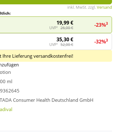
inkl. MwSt. zzgl.
Versand
tlich:
19,99 €
3
-23%
UVP¹
26,00 €
35,30 €
3
-32%
UVP¹
52,00 €
 Ihre Lieferung versandkostenfrei!
inzufügen
otion
00 ml
9362645
TADA Consumer Health Deutschland GmbH
adival