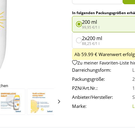
In folgenden Packungsgrößen erhäl
200 ml
99,95 €/1 l
2x200 ml
88,25 €/1 l
Ab 59.99 € Warenwert erfolgt
Zu meiner Favoriten-Liste h
Darreichungsform:
L
Packungsgröße:
2
ichen
PZN/Art.Nr.:
1
Anbieter/Hersteller:
S
Marke:
L