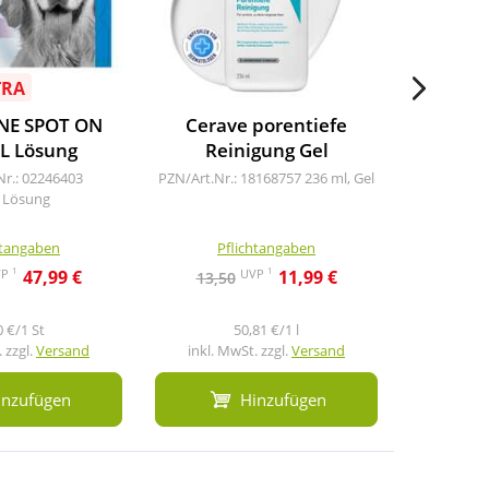
TRA
-20 %
E
32
NE SPOT ON
Cerave porentiefe
Hansa
L Lösung
Reinigung Gel
Pfl
Nr.: 02246403
PZN/Art.Nr.: 18168757
236 ml, Gel
PZN/A
, Lösung
5
htangaben
Pflichtangaben
Pf
1
1
VP
UVP
47,99 €
11,99 €
13,50
0 €/1 St
50,81 €/1 l
 zzgl.
Versand
inkl. MwSt. zzgl.
Versand
inkl. M
inzufügen
Hinzufügen