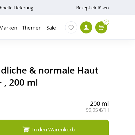
hnelle Lieferung
Rezept einlösen
0
Marken
Themen
Sale
ndliche & normale Haut
+ , 200 ml
200 ml
Grundpreis:
99,95 €/1 l
In den Warenkorb