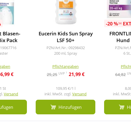
A
-20 %
EX
34
 Blasen-
Eucerin Kids Sun Spray
FRONTLI
Mix Pack
LSF 50+
Hund 
 19067716
PZN/Art.Nr.: 09298432
PZN/Art.
laster
200 ml, Spray
6 St
ngaben
Pflichtangaben
Pflic
1
UVP
U
6,99 €
21,99 €
25,25
64,82
1 St
109,95 €/1 l
8,0
gl.
Versand
inkl. MwSt. zzgl.
Versand
inkl. MwSt.
ufügen
Hinzufügen
H