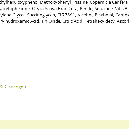
Ethylhexyloxyphenol Methoxyphenyl Triazine, Copernicia Cerifera
cetophenone, Oryza Sativa Bran Cera, Perlite, Squalane, Vitis Vin
cylene Glycol, Succinoglycan, CI 77891, Alcohol, Bisabolol, Carn
hydroxamic Acid, Tin Oxide, Citric Acid, Tetrahexyldecyl Ascor
SR) anzeigen