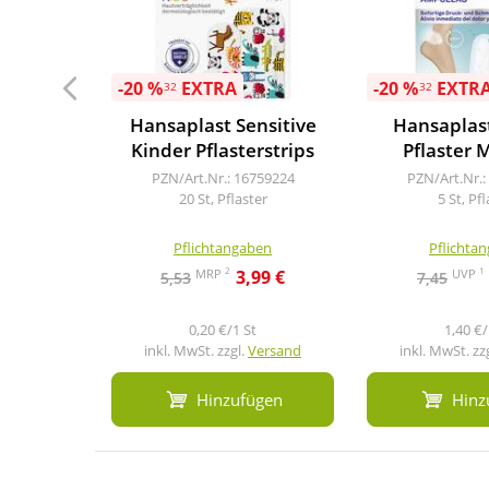
-20 %
EXTRA
-20 %
EXTR
32
32
Hansaplast Sensitive
Hansaplast
Kinder Pflasterstrips
Pflaster 
PZN/Art.Nr.: 16759224
PZN/Art.Nr.:
20 St, Pflaster
5 St, Pf
Pflichtangaben
Pflichta
2
1
MRP
UVP
3,99 €
5,53
7,45
0,20 €/1 St
1,40 €/
inkl. MwSt. zzgl.
Versand
inkl. MwSt. zz
Hinzufügen
Hinz