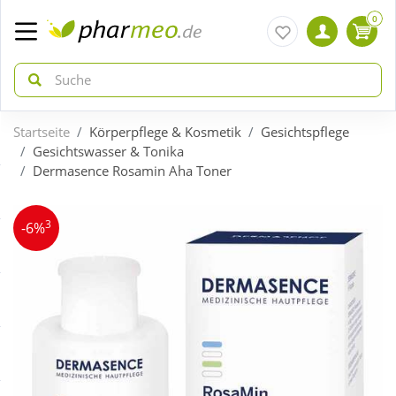
0
Startseite
Körperpflege & Kosmetik
Gesichtspflege
zurück
zurück
Gesichtswasser & Tonika
Dermasence Rosamin Aha Toner
ÜBERSICHT AKTIONEN
ÜBERSICHT KATEGORIEN
3
-6%
Aktuelle Coupons
Arzneimittel
Gratis dazu
Bio & Genuss
Neuheiten
Diabetes