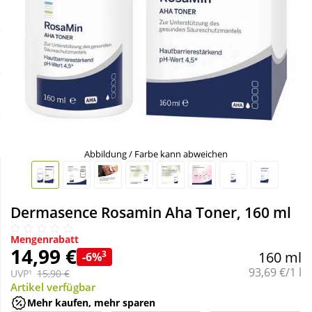
Sale
Körperpflege & Kosmetik
Schnäppchen
Liebe & Erotik
Sparsets
Mutter & Kind
Täglich gut versorgt
Nahrungsergänzung
Abbildung / Farbe kann abweichen
Natur & Homöopathie
Dermasence Rosamin Aha Toner, 160 ml
Sanitätshaus
Mengenrabatt
14,99 €
3
160 ml
-6%
Sport & Fitness
Grundpreis:
93,69 €/1 l
UVP¹
15,90 €
Artikel verfügbar
Mehr kaufen, mehr sparen
Tierbedarf