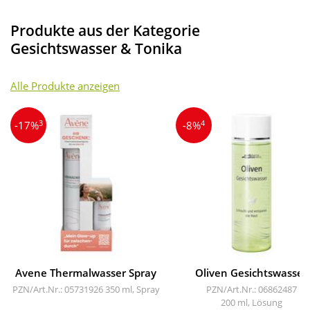
Produkte aus der Kategorie
Gesichtswasser & Tonika
Alle Produkte anzeigen
3
4
-17%
-8%
Avene Thermalwasser Spray
Oliven Gesichtswasser
PZN/Art.Nr.: 05731926
350 ml, Spray
PZN/Art.Nr.: 06862487
200 ml, Lösung