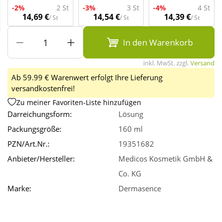
-2%
2 St
-3%
3 St
-4%
4 St
14,69 €
14,54 €
14,39 €
/ St
/ St
/ St
Wellness
In den Warenkorb
inkl. MwSt. zzgl.
Versand
Ab 59.99 € Warenwert erfolgt Ihre Lieferung
versandkostenfrei!
Zu meiner Favoriten-Liste hinzufügen
Darreichungsform:
Lösung
Packungsgröße:
160 ml
PZN/Art.Nr.:
19351682
Anbieter/Hersteller:
Medicos Kosmetik GmbH &
Co. KG
Marke:
Dermasence